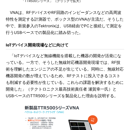
「TTR500シリーズ」 （クリックで拡大）
VNAは、RFデバイスやRF回路のインピーダンスなどの高周波
特性を測定する計測器で、ボックス型のVNAが主流だ。そうした
中で、新規参入のTektronixは、USB経由でPCと接続して測定を
行うUSBベースでの製品化に踏み切った。
IoTデバイス開発現場などに向けて
「IoTデバイスなど無線機能を搭載した機器の開発が活発にな
っている。一方で、そうした無線対応機器開発現場では、RF技
術を理解したエンジニアの不足が生じている。同時に、無線対応
機器開発の数が増えているため、RFテストに投入できるコスト
も削減する必要性が生じている。これらの課題を解決するために
開発した」（テクトロニクス最高技術責任者 瀬賀幸一氏）と
USBベースのTTR500シリーズを製品化した理由を説明する。