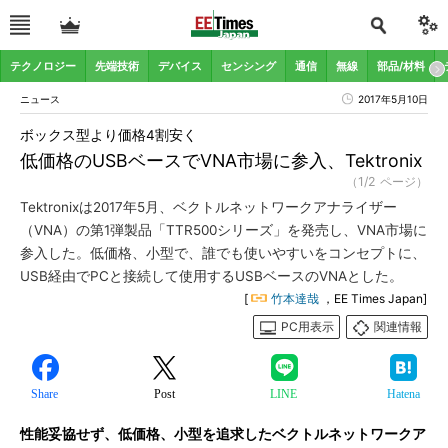
テクノロジー
先端技術
デバイス
センシング
通信
無線
部品/材料
ニュース
2017年5月10日
ボックス型より価格4割安く
低価格のUSBベースでVNA市場に参入、Tektronix
（1/2 ページ）
Tektronixは2017年5月、ベクトルネットワークアナライザー
（VNA）の第1弾製品「TTR500シリーズ」を発売し、VNA市場に
参入した。低価格、小型で、誰でも使いやすいをコンセプトに、
USB経由でPCと接続して使用するUSBベースのVNAとした。
[
竹本達哉
，EE Times Japan]
PC用表示
関連情報
Share
Post
LINE
Hatena
性能妥協せず、低価格、小型を追求したベクトルネットワークア