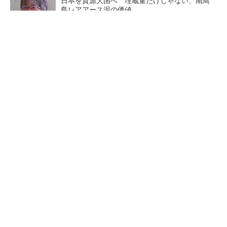
日本を資源大国へ 埋蔵量だけじゃない、南鳥
島レアアース泥の価値
三菱電機、第5世代SiC MOSFETの核 オン抵
抗25％減の独自構造
マイクロン、AI需要で広島工場増強へ起工式
1.5兆円投資
中国最大のDRAMメーカーCX
商社が見る激動の半導体市