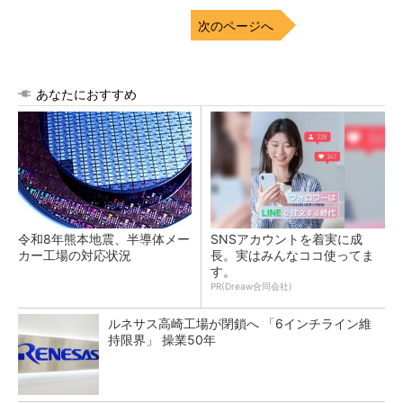
次のページへ
あなたにおすすめ
令和8年熊本地震、半導体メー
SNSアカウントを着実に成
カー工場の対応状況
長。実はみんなココ使ってま
す。
PR(Dreaw合同会社)
ルネサス高崎工場が閉鎖へ 「6インチライン維
持限界」 操業50年