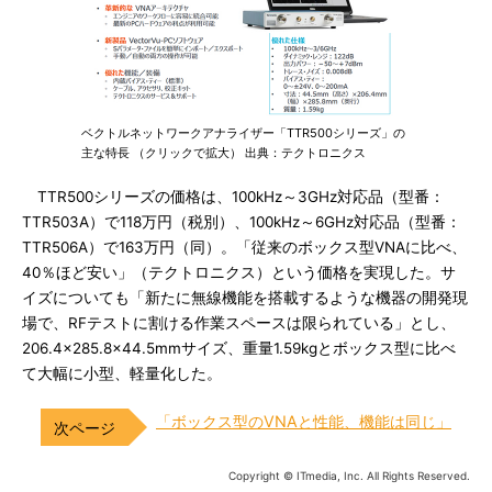
ベクトルネットワークアナライザー「TTR500シリーズ」の
主な特長 （クリックで拡大） 出典：テクトロニクス
TTR500シリーズの価格は、100kHz～3GHz対応品（型番：
TTR503A）で118万円（税別）、100kHz～6GHz対応品（型番：
TTR506A）で163万円（同）。「従来のボックス型VNAに比べ、
40％ほど安い」（テクトロニクス）という価格を実現した。サ
イズについても「新たに無線機能を搭載するような機器の開発現
場で、RFテストに割ける作業スペースは限られている」とし、
206.4×285.8×44.5mmサイズ、重量1.59kgとボックス型に比べ
て大幅に小型、軽量化した。
「ボックス型のVNAと性能、機能は同じ」
Copyright © ITmedia, Inc. All Rights Reserved.