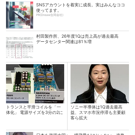
SNSアカウントを着実に成長。実はみんなココ
使ってます。
PR(Dreaw合同会社)
村田製作所、26年度1Qは売上高が過去最高
データセンター関連は81％増
トランスと平滑コイルを「一
ソニー半導体は1Q過去最高
体化」 電源サイズを3分の2に
益、スマホ市況停滞も主要顧
客ら拡大