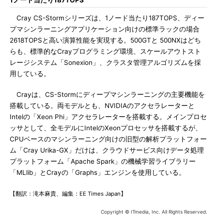
1ノード当たり187TOPS
Cray CS-Stormシリーズは、1ノード当たり187TOPS、ディー
プマシンラーニングアプリケーション向けの標準ラックの場合
2618TOPSと高い演算性能を実現する。500GTと 500NXはどち
らも、標準的なCrayプログラミング環境、スケールアウトスト
レージシステム「Sonexion」、クラスタ管理アルゴリズムを採
用している。
Crayは、CS-Stormにディープマシンラーニングの主要機能を
搭載している。両モデルとも、NVIDIAのアクセラレーターと
Intelの「Xeon Phi」アクセラレーターを搭載する。メインプロセ
ッサとして、全モデルにIntelのXeonプロセッサを搭載するが、
CPUベースのマシンラーニング向けの旧型の解析プラットフォー
ム「Cray Urika-GX」だけは、クラウドサービス向けデータ処理
プラットフォーム「Apache Spark」の機械学習ライブラリー
「MLlib」とCrayの「Graphs」エンジンを使用している。
【翻訳：滝本麻貴、編集：EE Times Japan】
Copyright © ITmedia, Inc. All Rights Reserved.