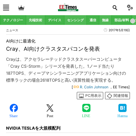
テクノロジー
先端技術
デバイス
センシング
通信
無線
部品/材料
ニュース
2017年5月19日
AI向けに最適化
Cray、AI向けクラスタスパコンを発表
Crayは、アクセラレーテッドクラスタスーパーコンピュータ
「Cray CS-Storm」シリーズを発表した。1ノード当たり
187TOPS、ディープマシンラーニングアプリケーション向けの
標準ラックの場合2618TOPSと高い演算性能を実現する。
[
R. Colin Johnson
，EE Times]
PC用表示
関連情報
Share
Post
LINE
Hatena
NVIDIA TESLAを大規模配列