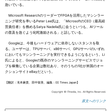
急いでいる。
Microsoft ResearchのリーダーでFPGAを活用したマシンラー
ニング研究を率いるPeter Lee氏は、「MicrosoftのCEO（最高経
営責任者）を務めるSatya Nadella氏に会うといつも、AIツール
の普及を急ぐよう叱咤激励される」と話している。
Googleは、今後もハードウェアに依存しないスタンスを取
る。ユーザーは、TPUサーバ、x86サーバ、GPUサーバのいずれ
においてもマシンラーニングを実行できるようになるという。Li
氏によると、Googleの既存のマシンラーニングサービスでジョ
ブを稼働している企業は数社あり、そのうちの1社が米国のオー
クションサイトeBayだという。
【翻訳：滝本麻貴、田中留美、編集：EE Times Japan】
Copyright © ITmedia, Inc. All Rights Reserved.
原文へのリンク