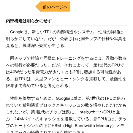
前のページへ
内部構造は明らかにせず
Googleは、新しいTPUの内部構造やシステム、性能の詳細は
明らかにしていない。だが、公表された同チップの仕様や写真を
見ると、興味深い疑問が生じる。
同チップで推論と同様にトレーニングをするには、浮動小数点
への移行が必要だった。だが、それによって、第1世代のTPUで
は40Wだった消費電力が少なくとも2倍に増加する可能性があ
る。新TPUは、大型ファンとヒートシンクを搭載して、放熱性を
限界まで高めていると考えられる。
性能を倍増するために、Googleは単に、第1世代のTPUに使わ
れていた積和演算ブロックとキャッシュの数を増やしただけかも
しれないが、第1世代のチップは既に、IntelのサーバCPUと並
ぶ、24Mバイトのキャッシュを搭載している。新TPUには、チッ
プのヒートシンクの下にHBM（High Bandwidth Memory）メモ
リスタックが搭載されている可能性もある。