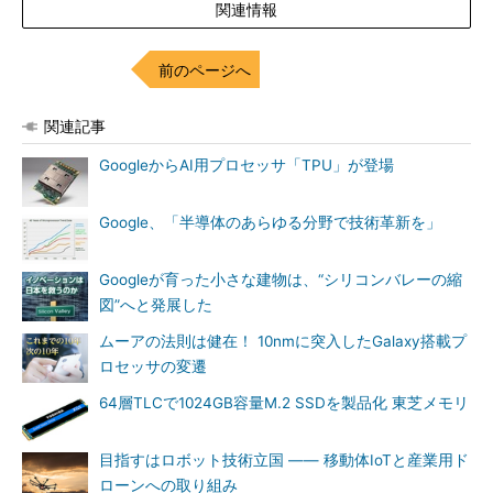
関連情報
前のページへ
関連記事
GoogleからAI用プロセッサ「TPU」が登場
Google、「半導体のあらゆる分野で技術革新を」
Googleが育った小さな建物は、“シリコンバレーの縮
図”へと発展した
ムーアの法則は健在！ 10nmに突入したGalaxy搭載プ
ロセッサの変遷
64層TLCで1024GB容量M.2 SSDを製品化 東芝メモリ
目指すはロボット技術立国 ―― 移動体IoTと産業用ド
ローンへの取り組み