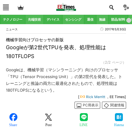
テクノロジー
先端技術
デバイス
センシング
通信
無線
部品/材料
ニュース
2017年5月30日
機械学習向けプロセッサの新版
Googleが第2世代TPUを発表、処理性能は
180TFLOPS
（2/2 ページ）
Googleは、機械学習（マシンラーニング）向けのプロセッサ
「TPU（Tensor Processing Unit）」の第2世代を発表した。ト
レーニングと推論の両方に最適化されたもので、処理性能は
180TFLOPSになるという。
[
Rick Merritt
，EE Times]
PC用表示
関連情報
Share
Post
LINE
Hatena