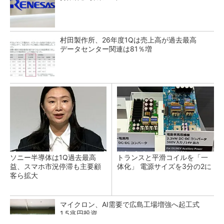
村田製作所、26年度1Qは売上高が過去最高
データセンター関連は81％増
ソニー半導体は1Q過去最高
トランスと平滑コイルを「一
益、スマホ市況停滞も主要顧
体化」 電源サイズを3分の2に
客ら拡大
マイクロン、AI需要で広島工場増強へ起工式
1.5兆円投資