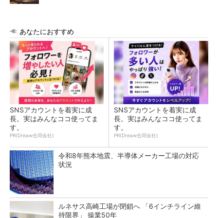
あなたにおすすめ
SNSアカウントを着実に成
SNSアカウントを着実に成
長。実はみんなココ使ってま
長。実はみんなココ使ってま
す。
す。
PR(Dreaw合同会社)
PR(Dreaw合同会社)
令和8年熊本地震、半導体メーカー工場の対応
状況
ルネサス高崎工場が閉鎖へ 「6インチライン維
持限界」 操業50年