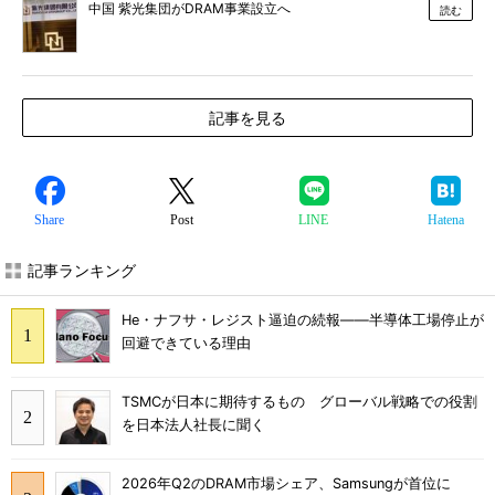
中国 紫光集団がDRAM事業設立へ
読む
記事を見る
Share
Post
LINE
Hatena
記事ランキング
He・ナフサ・レジスト逼迫の続報――半導体工場停止が
回避できている理由
TSMCが日本に期待するもの グローバル戦略での役割
を日本法人社長に聞く
2026年Q2のDRAM市場シェア、Samsungが首位に