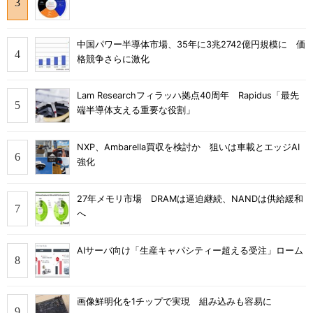
中国パワー半導体市場、35年に3兆2742億円規模に 価
格競争さらに激化
Lam Researchフィラッハ拠点40周年 Rapidus「最先
端半導体支える重要な役割」
NXP、Ambarella買収を検討か 狙いは車載とエッジAI
強化
27年メモリ市場 DRAMは逼迫継続、NANDは供給緩和
へ
AIサーバ向け「生産キャパシティー超える受注」ローム
画像鮮明化を1チップで実現 組み込みも容易に