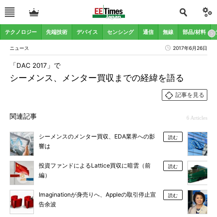
テクノロジー
先端技術
デバイス
センシング
通信
無線
部品/材料
ニュース
2017年6月26日
「DAC 2017」で
シーメンス、メンター買収までの経緯を語る
記事を見る
関連記事
6 Articles
シーメンスのメンター買収、EDA業界への影
読む
響は
投資ファンドによるLattice買収に暗雲（前
読む
編）
Imaginationが身売りへ、Appleの取引停止宣
読む
告余波