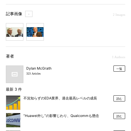
記事画像
＋
2 Images
1
2
著者
1 Authors
Dylan McGrath
一覧
323 Articles
最新 3 件
不況知らずのEDA業界、過去最高レベルの成長
読む
“Huawei外し”の影響じわり、Qualcommも懸念
読む