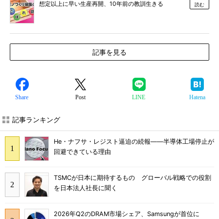
想定以上に早い生産再開、10年前の教訓生きる
読む
記事を見る
Share
Post
LINE
Hatena
記事ランキング
He・ナフサ・レジスト逼迫の続報――半導体工場停止が
回避できている理由
TSMCが日本に期待するもの グローバル戦略での役割
を日本法人社長に聞く
2026年Q2のDRAM市場シェア、Samsungが首位に