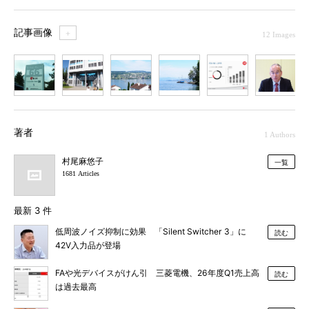
記事画像
＋
12 Images
1
2
3
4
5
6
7
著者
1 Authors
村尾麻悠子
一覧
1681 Articles
最新 3 件
低周波ノイズ抑制に効果 「Silent Switcher 3」に
読む
42V入力品が登場
FAや光デバイスがけん引 三菱電機、26年度Q1売上高
読む
は過去最高