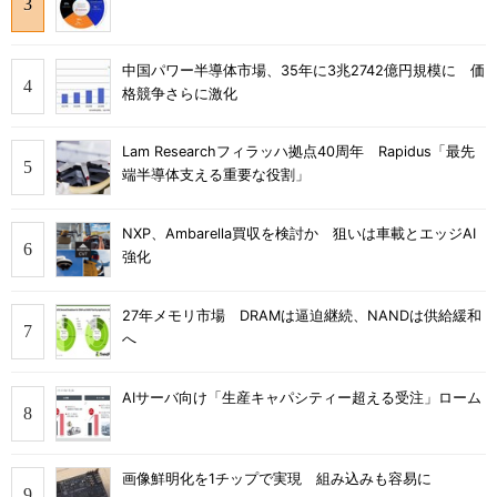
中国パワー半導体市場、35年に3兆2742億円規模に 価
格競争さらに激化
Lam Researchフィラッハ拠点40周年 Rapidus「最先
端半導体支える重要な役割」
NXP、Ambarella買収を検討か 狙いは車載とエッジAI
強化
27年メモリ市場 DRAMは逼迫継続、NANDは供給緩和
へ
AIサーバ向け「生産キャパシティー超える受注」ローム
画像鮮明化を1チップで実現 組み込みも容易に