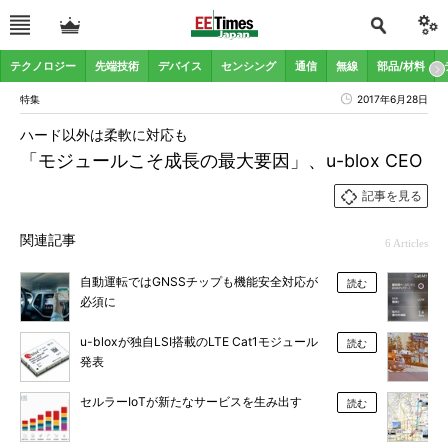
テクノロジー
先端技術
デバイス
センシング
通信
無線
部品/材料
特集
2017年6月28日
ハード以外は柔軟に対応も
「モジュールこそ成長の最大要因」、u-blox CEO
記事を見る
関連記事
6 Articles
自動運転ではGNSSチップも機能安全対応が
読む
必須に
u-bloxが独自LSI搭載のLTE Cat1モジュール
読む
発表
セルラーIoTが新たなサービスを生み出す
読む