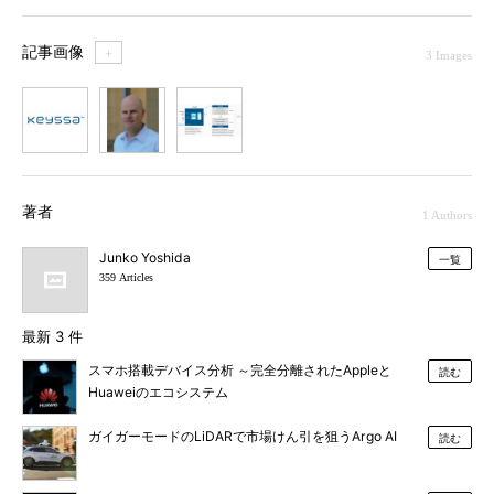
記事画像
＋
3 Images
1
2
3
著者
1 Authors
Junko Yoshida
一覧
359 Articles
最新 3 件
スマホ搭載デバイス分析 ～完全分離されたAppleと
読む
Huaweiのエコシステム
ガイガーモードのLiDARで市場けん引を狙うArgo AI
読む