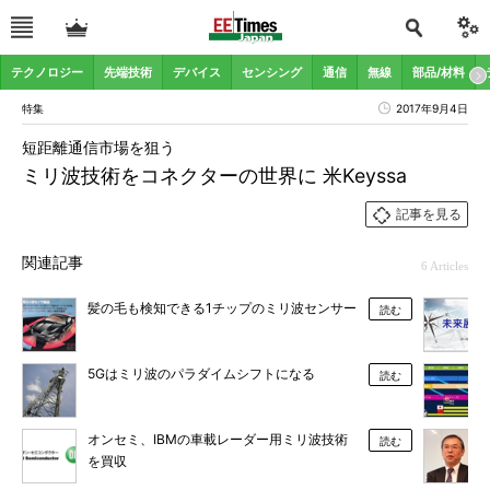
テクノロジー
先端技術
デバイス
センシング
通信
無線
部品/材料
特集
2017年9月4日
短距離通信市場を狙う
ミリ波技術をコネクターの世界に 米Keyssa
記事を見る
関連記事
6 Articles
髪の毛も検知できる1チップのミリ波センサー
読む
5Gはミリ波のパラダイムシフトになる
読む
オンセミ、IBMの車載レーダー用ミリ波技術
読む
を買収