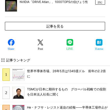
NVIDIA「DRIVE Atlan」、1000TOPSの信ぴょう性
読む
記事を見る
Share
Post
LINE
Hatena
記事ランキング
世界半導体市場、26年5月は1345億ドル 前年の2.2倍
に
TSMCが日本に期待するもの グローバル戦略での役割
を日本法人社長に聞く
He・ナフサ・レジスト逼迫の続報――半導体工場停止が