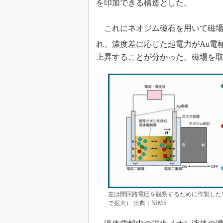
を印加できる構造とした。
これにネオジム磁石を用いて磁場を
れ、濃度差に応じた起電力がAu電極
上昇することが分かった。磁場を
左は開回路電圧を観察するために作製した
で拡大） 出典：NIMS