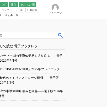
シング
通信
テスト/計測
ーボンニュートラル
展示会
マイページ
全記事一覧
l
ンピューティング
して読む 電子ブックレット
IER
026年上半期の半導体業界を振り返る――電子
2026年7月号
TECHNO-FRONTIER」2025年プレイバック
I時代のメモリ／ストレージ覇権――電子版
026年5月号
湾の半導体戦略 強みと限界――電子版2026年
月号