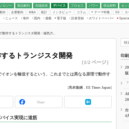
ノロジー
製品解剖
先端技術
デバイス
プロセス
パワー
部品材料
セン
動向
企業動向
統計
インタビュー
コラム
テーマ特集
カ
M&A
5G
ギー
ナログ
無線
集
ニュース
海外
国内
連載
電子版
読者登録
ホワイトペーパー
Specia
フィジカルAI
IoT・エッジコ
モリ
EXPO
Microchip情報
ストレージ通信
EE Times Japan×EDN Japan統合電
エッジAI
子版
I
SEMICON Japan
みで動作するトランジスタ開発：磁気力...
デバイス通信
パワーエレクトロニクス
電子ブックレット
イコン
CEATEC
のナノフォーカス
半導体後工程
GA
EdgeTech＋
業界スコープ
作するトランジスタ開発
読者調査（EE Times Research）
印刷
TECHNO-FRONT
のエレ・組み込みプレイバ
（1/2 ページ）
カーボンニュートラル
2
人とくるま展
版
IoT
直前エンジニアの社会人大
気でイオンを輸送するという、これまでとは異なる原理で動作す
電源設計（EDN Japan）
「
数字」で回してみよう
[
馬本隆綱
，
EE Times Japan
]
エレクトロニクス入門（EDN
A
Japan）
ード ～Behind the
2
rd
Share
年で起こったこと、次の10年
台
こと
4
デバイス実現に道筋
で探るアジアの新トレンド