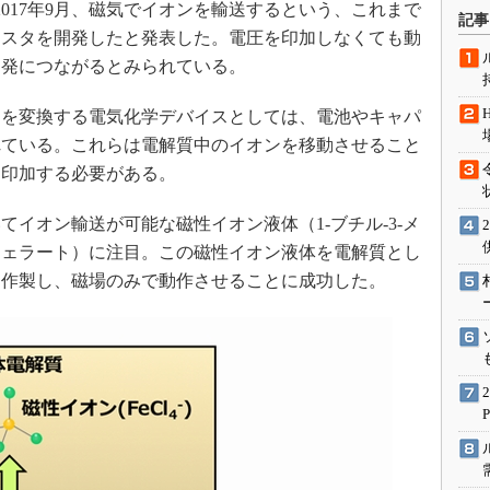
017年9月、磁気でイオンを輸送するという、これまで
術を知る
記事
ジスタを開発したと発表した。電圧を印加しなくても動
エンジニア”が仕掛けた社内
念の180日
開発につながるとみられている。
ションは日本を救うのか
を変換する電気化学デバイスとしては、電池やキャパ
IoT通信
れている。これらは電解質中のイオンを移動させること
ナリスト「未来展望」
を印加する必要がある。
愛されないエンジニア」の
行動論
イオン輸送が可能な磁性イオン液体（1-ブチル-3-メ
フェラート）に注目。この磁性イオン液体を電解質とし
を作製し、磁場のみで動作させることに成功した。