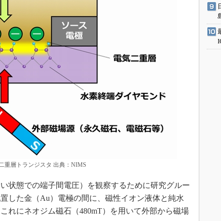
重層トランジスタ 出典：NIMS
い状態での端子間電圧）を観察するために研究グルー
置した金（Au）電極の間に、磁性イオン液体と純水
これにネオジム磁石（480mT）を用いて外部から磁場