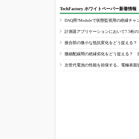
TechFactory ホワイトペーパー新着情報
DAQ用?Moduleで状態監視用の絶縁
計測器アプリケーションにおいて7.5桁
接合部の微小な抵抗変化をどう捉える？
微細配線間の絶縁劣化をどう捉える？ 
次世代電池の性能を担保する、電極表面