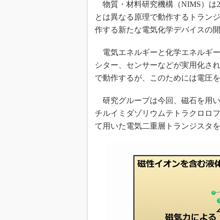
物質・材料研究機構（NIMS）は2
光伝送技
とは異なる原理で動作するトラン
“異端児
改革、執
作する新たな電気化学デバイスの
イノベー
電気エネルギーと化学エネルギー
JASA発
シター、センサーなどが実用化さ
IHSア
で動作するが、このためには電圧
「英語に
ための新
研究グループは今回、磁石を用いて
チルイミダゾリウムテトラクロロ
て用いた電気二重層トランジスタ