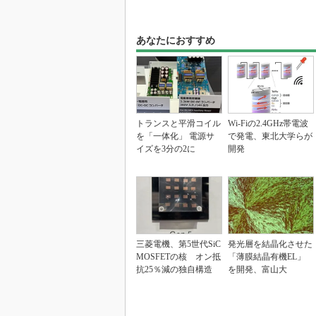
あなたにおすすめ
トランスと平滑コイル
Wi-Fiの2.4GHz帯電波
を「一体化」 電源サ
で発電、東北大学らが
イズを3分の2に
開発
三菱電機、第5世代SiC
発光層を結晶化させた
MOSFETの核 オン抵
「薄膜結晶有機EL」
抗25％減の独自構造
を開発、富山大