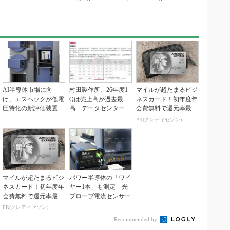
AI半導体市場に向
村田製作所、26年度1
マイルが超たまるビジ
け、エスペックが低電
Qは売上高が過去最
ネスカード！初年度年
圧特化の新評価装置
高 データセンター関
会費無料で還元率最大
連は81％増
1.125%
PR(クレディセゾン)
マイルが超たまるビジ
パワー半導体の「ワイ
ネスカード！初年度年
ヤー1本」も測定 光
会費無料で還元率最大
プローブ電流センサー
1.125%
PR(クレディセゾン)
Recommended by