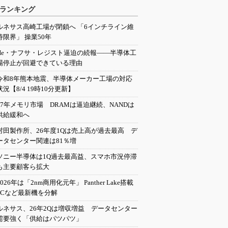
ランキング
ルネサス高崎工場が閉鎖へ 「6インチライン維
持限界」 操業50年
He・ナフサ・レジスト逼迫の続報――半導体工
場停止が回避できている理由
令和8年熊本地震、半導体メーカー工場の対応
状況【8/4 19時10分更新】
27年メモリ市場 DRAMは逼迫継続、NANDは
供給緩和へ
村田製作所、26年度1Qは売上高が過去最高 デ
ータセンター関連は81％増
ソニー半導体は1Q過去最高益、スマホ市況停滞
も主要顧客ら拡大
2026年は「2nm商用化元年」 Panther Lake搭載
PCなど最新機を分解
ルネサス、26年2Qは増収増益 データセンター
需要強く「供給はパツパツ」