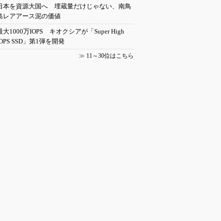
日本を資源大国へ 埋蔵量だけじゃない、南鳥
島レアアース泥の価値
最大1000万IOPS キオクシアが「Super High
IOPS SSD」第1弾を開発
≫
11～30位はこちら