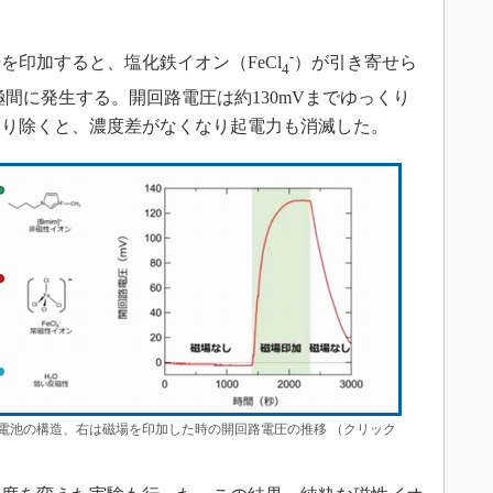
-
印加すると、塩化鉄イオン（FeCl
）が引き寄せら
4
間に発生する。開回路電圧は約130mVまでゆっくり
取り除くと、濃度差がなくなり起電力も消滅した。
電池の構造、右は磁場を印加した時の開回路電圧の推移 （クリック