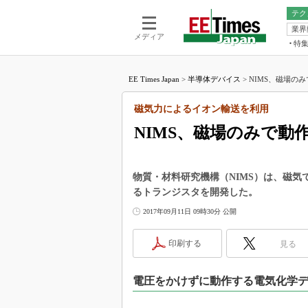
テク
業界
電池／エネル
ア
メディア
特
メ
福田昭の
LS
EE Times Japan
>
半導体デバイス
>
NIMS、磁場の
福田昭の
マ
湯之上隆
磁気力によるイオン輸送を利用
FP
大山聡の
NIMS、磁場のみで動
大原雄介
ック
リタイア
物質・材料研究機構（NIMS）は、磁
学漂流記
るトランジスタを開発した。
世界を「
2017年09月11日 09時30分 公開
踊るバズワ
Buzzwo
印刷する
見る
この10
で起こる
電圧をかけずに動作する電気化学
製品分解