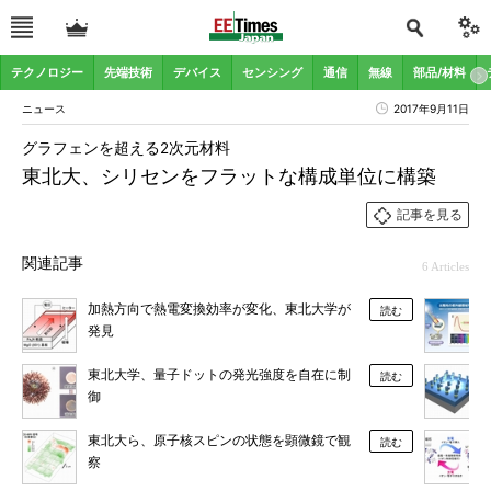
テクノロジー
先端技術
デバイス
センシング
通信
無線
部品/材料
ニュース
2017年9月11日
グラフェンを超える2次元材料
東北大、シリセンをフラットな構成単位に構築
記事を見る
関連記事
6 Articles
加熱方向で熱電変換効率が変化、東北大学が
読む
発見
東北大学、量子ドットの発光強度を自在に制
読む
御
東北大ら、原子核スピンの状態を顕微鏡で観
読む
察