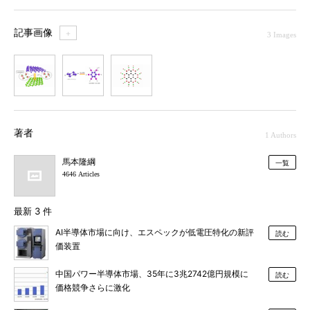
記事画像
＋
3 Images
1
2
3
著者
1 Authors
馬本隆綱
一覧
4646 Articles
最新 3 件
AI半導体市場に向け、エスペックが低電圧特化の新評
読む
価装置
中国パワー半導体市場、35年に3兆2742億円規模に
読む
価格競争さらに激化