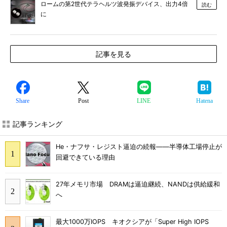
ロームの第2世代テラヘルツ波発振デバイス、出力4倍
読む
に
記事を見る
Share
Post
LINE
Hatena
記事ランキング
He・ナフサ・レジスト逼迫の続報――半導体工場停止が
回避できている理由
27年メモリ市場 DRAMは逼迫継続、NANDは供給緩和
へ
最大1000万IOPS キオクシアが「Super High IOPS