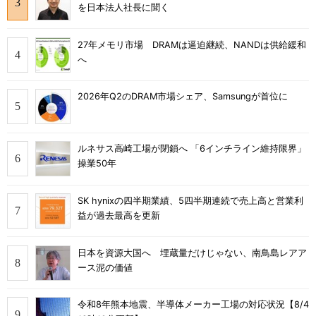
を日本法人社長に聞く
27年メモリ市場 DRAMは逼迫継続、NANDは供給緩和
へ
2026年Q2のDRAM市場シェア、Samsungが首位に
ルネサス高崎工場が閉鎖へ 「6インチライン維持限界」
操業50年
SK hynixの四半期業績、5四半期連続で売上高と営業利
益が過去最高を更新
日本を資源大国へ 埋蔵量だけじゃない、南鳥島レアア
ース泥の価値
令和8年熊本地震、半導体メーカー工場の対応状況【8/4