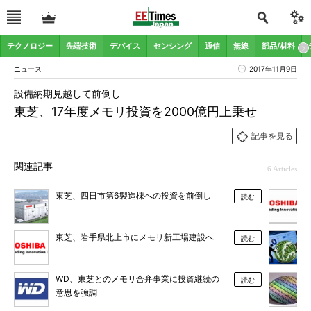
テクノロジー
先端技術
デバイス
センシング
通信
無線
部品/材料
ニュース
2017年11月9日
設備納期見越して前倒し
東芝、17年度メモリ投資を2000億円上乗せ
記事を見る
関連記事
6 Articles
東芝、四日市第6製造棟への投資を前倒し
読む
東芝、岩手県北上市にメモリ新工場建設へ
読む
WD、東芝とのメモリ合弁事業に投資継続の
読む
意思を強調