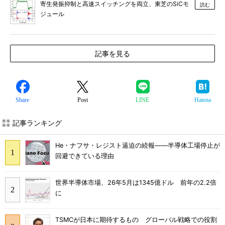
寄生発振抑制と高速スイッチングを両立、東芝のSiCモ
読む
ジュール
記事を見る
Share
Post
LINE
Hatena
記事ランキング
He・ナフサ・レジスト逼迫の続報――半導体工場停止が
回避できている理由
世界半導体市場、26年5月は1345億ドル 前年の2.2倍
に
TSMCが日本に期待するもの グローバル戦略での役割