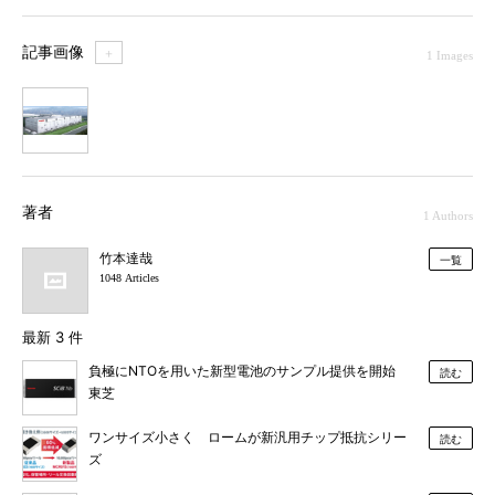
記事画像
＋
1 Images
1
著者
1 Authors
竹本達哉
一覧
1048 Articles
最新 3 件
負極にNTOを用いた新型電池のサンプル提供を開始
読む
東芝
ワンサイズ小さく ロームが新汎用チップ抵抗シリー
読む
ズ