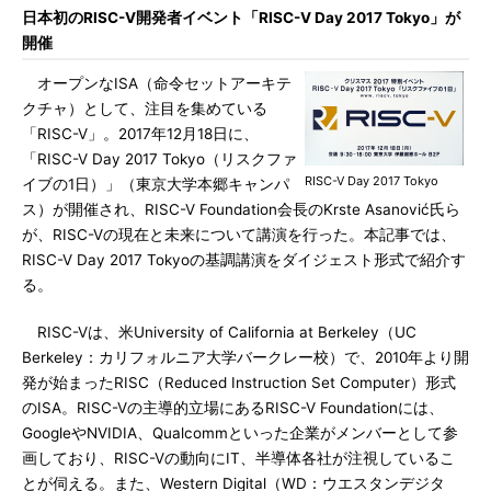
日本初のRISC-V開発者イベント「RISC-V Day 2017 Tokyo」が
開催
オープンなISA（命令セットアーキテ
クチャ）として、注目を集めている
「RISC-V」。2017年12月18日に、
「RISC-V Day 2017 Tokyo（リスクファ
RISC-V Day 2017 Tokyo
イブの1日）」（東京大学本郷キャンパ
ス）が開催され、RISC-V Foundation会長のKrste Asanović氏ら
が、RISC-Vの現在と未来について講演を行った。本記事では、
RISC-V Day 2017 Tokyoの基調講演をダイジェスト形式で紹介す
る。
RISC-Vは、米University of California at Berkeley（UC
Berkeley：カリフォルニア大学バークレー校）で、2010年より開
発が始まったRISC（Reduced Instruction Set Computer）形式
のISA。RISC-Vの主導的立場にあるRISC-V Foundationには、
GoogleやNVIDIA、Qualcommといった企業がメンバーとして参
画しており、RISC-Vの動向にIT、半導体各社が注視しているこ
とが伺える。また、Western Digital（WD：ウエスタンデジタ