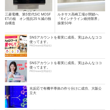
三菱電機、第5世代SiC MOSF
ルネサス高崎工場が閉鎖へ
ETの核 オン抵抗25％減の独
「6インチライン維持限界」
自構造
操業50年
SNSアカウントを着実に成長。実はみんなココ
使ってます。
PR(Dreaw合同会社)
SNSアカウントを着実に成長。実はみんなココ
使ってます。
PR(Dreaw合同会社)
光反応で有機半導体の作り分けに成功、大阪公
立大