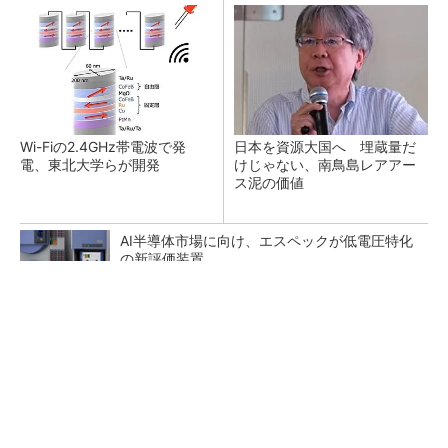
Wi-Fiの2.4GHz帯電波で発
日本を資源大国へ 埋蔵量だ
電、東北大学らが開発
けじゃない、南鳥島レアアー
ス泥の価値
AI半導体市場に向け、エスペックが低電圧特化
の新評価装置
発光層を結晶化させた「薄膜結晶有機EL」を開
発、富山大