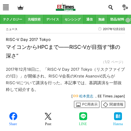
テクノロジー
先端技術
デバイス
センシング
通信
無線
部品/材料
ニュース
2017年12月22日
RISC-V Day 2017 Tokyo
マイコンからHPCまで――RISC-Vが目指す“懐の
深さ”
（1/2 ページ）
2017年12月18日に、「RISC-V Day 2017 Tokyo（リスクファイブ
の1日）」が開催され、RISC-V会長のKrste Asanović氏らが
RISC-Vについて講演を行った。本記事では、基調講演を一部抜
粋して紹介する。
[
松本貴志
，EE Times Japan]
PC用表示
関連情報
Share
Post
LINE
Hatena