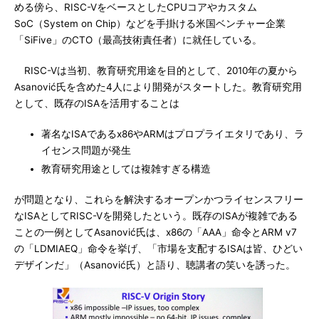
める傍ら、RISC-VをベースとしたCPUコアやカスタム
SoC（System on Chip）などを手掛ける米国ベンチャー企業
「SiFive」のCTO（最高技術責任者）に就任している。
RISC-Vは当初、教育研究用途を目的として、2010年の夏から
Asanović氏を含めた4人により開発がスタートした。教育研究用
として、既存のISAを活用することは
著名なISAであるx86やARMはプロプライエタリであり、ラ
イセンス問題が発生
教育研究用途としては複雑すぎる構造
が問題となり、これらを解決するオープンかつライセンスフリー
なISAとしてRISC-Vを開発したという。既存のISAが複雑である
ことの一例としてAsanović氏は、x86の「AAA」命令とARM v7
の「LDMIAEQ」命令を挙げ、「市場を支配するISAは皆、ひどい
デザインだ」（Asanović氏）と語り、聴講者の笑いを誘った。