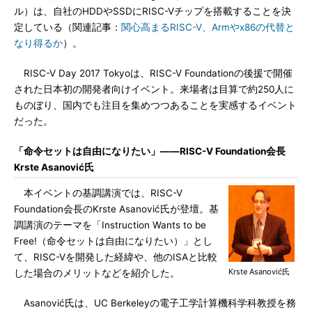
ル）は、自社のHDDやSSDにRISC-Vチップを搭載することを決
定している（関連記事：
関心高まるRISC-V、Armやx86の代替と
なり得るか
）。
RISC-V Day 2017 Tokyoは、RISC-V Foundationの後援で開催
された日本初の開発者向けイベント。来場者は目算で約250人に
ものぼり、国内でも注目を集めつつあることを実感するイベント
だった。
「命令セットは自由になりたい」――RISC-V Foundation会長
Krste Asanović氏
本イベントの基調講演では、RISC-V
Foundation会長のKrste Asanović氏が登壇。基
調講演のテーマを「Instruction Wants to be
Free!（命令セットは自由になりたい）」とし
て、RISC-Vを開発した経緯や、他のISAと比較
Krste Asanović氏
した場合のメリットなどを紹介した。
Asanović氏は、UC Berkeleyの電子工学計算機科学科教授を務