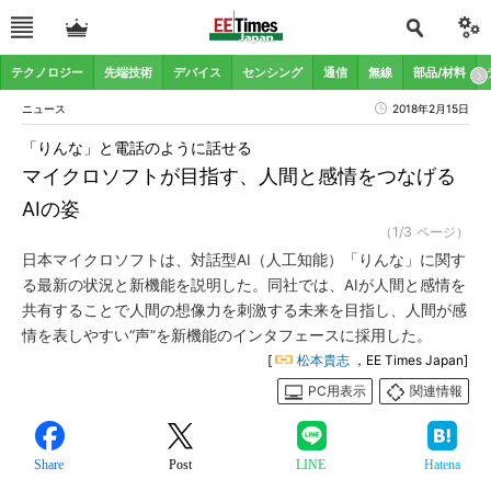
テクノロジー
先端技術
デバイス
センシング
通信
無線
部品/材料
ニュース
2018年2月15日
「りんな」と電話のように話せる
マイクロソフトが目指す、人間と感情をつなげる
AIの姿
（1/3 ページ）
日本マイクロソフトは、対話型AI（人工知能）「りんな」に関す
る最新の状況と新機能を説明した。同社では、AIが人間と感情を
共有することで人間の想像力を刺激する未来を目指し、人間が感
情を表しやすい“声”を新機能のインタフェースに採用した。
[
松本貴志
，EE Times Japan]
PC用表示
関連情報
Share
Post
LINE
Hatena