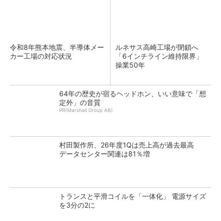
令和8年熊本地震、半導体メー
ルネサス高崎工場が閉鎖へ
カー工場の対応状況
「6インチライン維持限界」
操業50年
64年の歴史が宿るヘッドホン、いい意味で「想
定外」の音質
PR(Marshall Group AB)
村田製作所、26年度1Qは売上高が過去最高
データセンター関連は81％増
トランスと平滑コイルを「一体化」 電源サイズ
を3分の2に