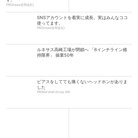
PR(Dreaw合同会社)
SNSアカウントを着実に成長。実はみんなココ
使ってます。
PR(Dreaw合同会社)
ルネサス高崎工場が閉鎖へ 「6インチライン維
持限界」 操業50年
ピアスをしてても痛くないヘッドホンがありま
した
PR(Marshall Group AB)