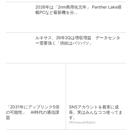
2026年は「2nm商用化元年」 Panther Lake搭
載PCなど最新機を分...
ルネサス、26年2Qは増収増益 データセンタ
ー需要強く「供給はパツパツ」
「2031年にアップリンク5倍
SNSアカウントを着実に成
の可能性」 AI時代の通信課
長。実はみんなココ使ってま
題
す。
PR(Dreaw合同会社)