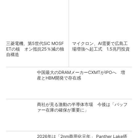
三菱電機、第5世代SiC MOSF
マイクロン、AI需要で広島工
ETの核 オン抵抗25％減の独
場増強へ起工式 1.5兆円投資
自構造
中国最大のDRAMメーカーCXMTがIPOへ 増
産とHBM開発で存在感
商社が見る激動の半導体市場 今後は「バッフ
ァー在庫の確保が重要に」
2026年は「2nm商用化元年」 Panther Lake搭