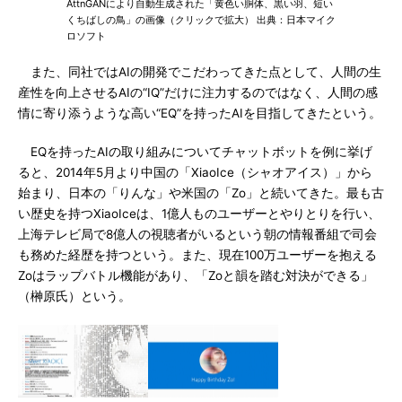
AttnGANにより自動生成された「黄色い胴体、黒い羽、短い
くちばしの鳥」の画像（クリックで拡大） 出典：日本マイク
ロソフト
また、同社ではAIの開発でこだわってきた点として、人間の生
産性を向上させるAIの“IQ”だけに注力するのではなく、人間の感
情に寄り添うような高い“EQ”を持ったAIを目指してきたという。
EQを持ったAIの取り組みについてチャットボットを例に挙げ
ると、2014年5月より中国の「XiaoIce（シャオアイス）」から
始まり、日本の「りんな」や米国の「Zo」と続いてきた。最も古
い歴史を持つXiaoIceは、1億人ものユーザーとやりとりを行い、
上海テレビ局で8億人の視聴者がいるという朝の情報番組で司会
も務めた経歴を持つという。また、現在100万ユーザーを抱える
Zoはラップバトル機能があり、「Zoと韻を踏む対決ができる」
（榊原氏）という。