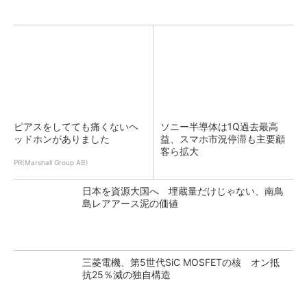
ピアスをしてても痛くないヘ
ソニー半導体は1Q過去最高
ッドホンがありました
益、スマホ市況停滞も主要顧
客ら拡大
PR(Marshall Group AB)
日本を資源大国へ 埋蔵量だけじゃない、南鳥
島レアアース泥の価値
三菱電機、第5世代SiC MOSFETの核 オン抵
抗25％減の独自構造