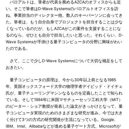
パロアルトは、筆者が代表を務めるAZCAのオフィスからも近
い。そこで筆者はD-Wave Systemsのパロアルトオフィスを訪
ね、事業担当のディレクター他、数人のキーパーソンに会ってき
た。筆者は、もう自分自身でプロジェクトを担当することは少な
くなっているのだが、もしAZCAがこの案件を支援することにな
るのなら、ぜひとも自分で担当したいと思った。それくらい、D-
Wave Systemsが手掛ける量子コンピュータの分野に興味がわい
たのである。
さて、ここで少しD-Wave Systemsについて大切な補足をして
おきたい。
量子コンピュータの原理は、今から30年以上前となる1985
年、英国オックスフォード大学の物理学者デイビッド・ドイチェ
氏が、量子チューリングマシンなるものを定義したことで知られ
ている。そして1994年に米国マサチューセッツ工科大学（MIT）
のピーター・ショア教授が発表した論文がきっかけとなって、量
子コンピュータ実現のためのさまざまな研究が進み、今では大き
く分けて3つの方式の研究開発が主流になっている。Google、
IBM、Intel、Alibabaなどが進める量子ゲート方式、Microsoftが