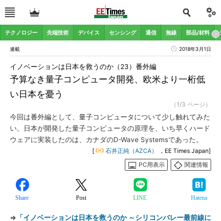
テクノロジー
先端技術
デバイス
センシング
通信
無線
部品/材料
連載
2018年3月1日
イノベーションは日本を救うのか（23）番外編
予算なき量子コンピュータ開発、欧米より一桁低
い日本を憂う
（1/3 ページ）
今回は番外編として、量子コンピュータについて少し触れてみた
い。日本が開発した量子コンピュータの原理を、いち早くハード
ウェアに実装したのは、カナダのD-Wave Systemsであった。
[
石井正純（AZCA）
，EE Times Japan]
PC用表示
関連情報
Share
Post
LINE
Hatena
⇒
「イノベーションは日本を救うのか ～シリコンバレー最前線に