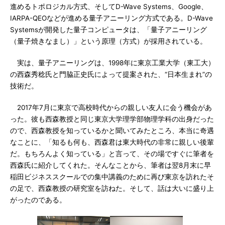
進めるトポロジカル方式、そしてD-Wave Systems、Google、
IARPA-QEOなどが進める量子アニーリング方式である。D-Wave
Systemsが開発した量子コンピュータは、「量子アニーリング
（量子焼きなまし）」という原理（方式）が採用されている。
実は、量子アニーリングは、1998年に東京工業大学（東工大）
の西森秀稔氏と門脇正史氏によって提案された、“日本生まれ”の
技術だ。
2017年7月に東京で高校時代からの親しい友人に会う機会があ
った。彼も西森教授と同じ東京大学理学部物理学科の出身だった
ので、西森教授を知っているかと聞いてみたところ、本当に奇遇
なことに、「知るも何も、西森君は東大時代の非常に親しい後輩
だ。もちろんよく知っている」と言って、その場ですぐに筆者を
西森氏に紹介してくれた。そんなことから、筆者は翌8月末に早
稲田ビジネススクールでの集中講義のために再び東京を訪れたそ
の足で、西森教授の研究室を訪ねた。そして、話は大いに盛り上
がったのである。