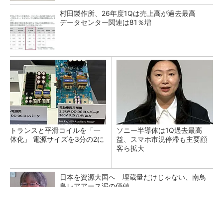
村田製作所、26年度1Qは売上高が過去最高
データセンター関連は81％増
トランスと平滑コイルを「一
ソニー半導体は1Q過去最高
体化」 電源サイズを3分の2に
益、スマホ市況停滞も主要顧
客ら拡大
日本を資源大国へ 埋蔵量だけじゃない、南鳥
島レアアース泥の価値