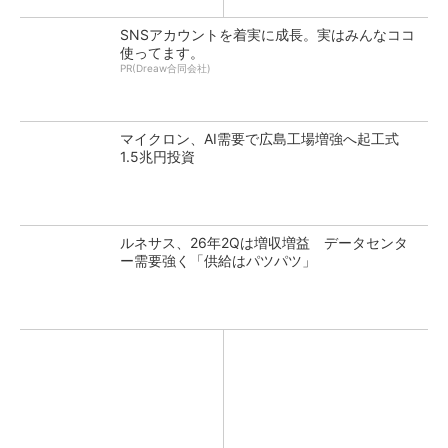
SNSアカウントを着実に成長。実はみんなココ
使ってます。
PR(Dreaw合同会社)
マイクロン、AI需要で広島工場増強へ起工式
1.5兆円投資
ルネサス、26年2Qは増収増益 データセンタ
ー需要強く「供給はパツパツ」