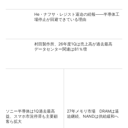
He・ナフサ・レジスト逼迫の続報――半導体工
場停止が回避できている理由
村田製作所、26年度1Qは売上高が過去最高
データセンター関連は81％増
ソニー半導体は1Q過去最高
27年メモリ市場 DRAMは逼
益、スマホ市況停滞も主要顧
迫継続、NANDは供給緩和へ
客ら拡大