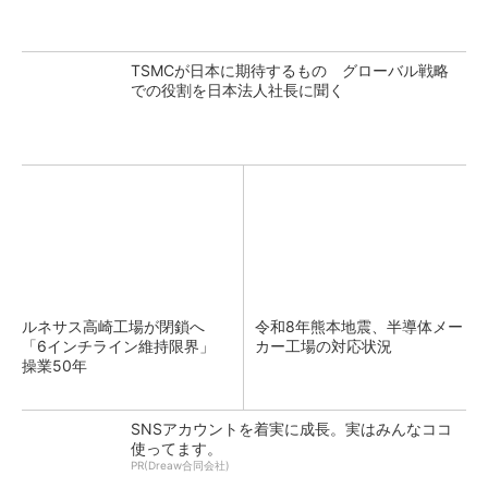
TSMCが日本に期待するもの グローバル戦略
での役割を日本法人社長に聞く
ルネサス高崎工場が閉鎖へ
令和8年熊本地震、半導体メー
「6インチライン維持限界」
カー工場の対応状況
操業50年
SNSアカウントを着実に成長。実はみんなココ
使ってます。
PR(Dreaw合同会社)