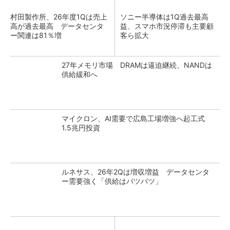
村田製作所、26年度1Qは売上
ソニー半導体は1Q過去最高
高が過去最高 データセンタ
益、スマホ市況停滞も主要顧
ー関連は81％増
客ら拡大
27年メモリ市場 DRAMは逼迫継続、NANDは
供給緩和へ
マイクロン、AI需要で広島工場増強へ起工式
1.5兆円投資
ルネサス、26年2Qは増収増益 データセンタ
ー需要強く「供給はパツパツ」