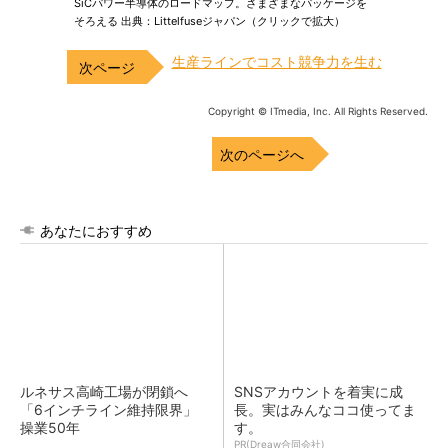
SiCパワー半導体のロードマップ。さまざまなパッケージを
そろえる 出典：Littelfuseジャパン（クリックで拡大）
生産ラインでコスト競争力を生む
Copyright © ITmedia, Inc. All Rights Reserved.
次のページへ
あなたにおすすめ
ルネサス高崎工場が閉鎖へ
SNSアカウントを着実に成
「6インチライン維持限界」
長。実はみんなココ使ってま
操業50年
す。
PR(Dreaw合同会社)