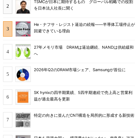
TSMCが日本に期待するもの グローバル戦略での役割
を日本法人社長に聞く
He・ナフサ・レジスト逼迫の続報――半導体工場停止が
回避できている理由
27年メモリ市場 DRAMは逼迫継続、NANDは供給緩和
へ
2026年Q2のDRAM市場シェア、Samsungが首位に
SK hynixの四半期業績、5四半期連続で売上高と営業利
益が過去最高を更新
特定の向きに並んだCNT構造を局所的に形成する新技術