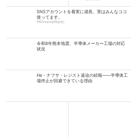
SNSアカウントを着実に成長。実はみんなココ
使ってます。
PR(Dreaw合同会社)
令和8年熊本地震、半導体メーカー工場の対応
状況
He・ナフサ・レジスト逼迫の続報――半導体工
場停止が回避できている理由