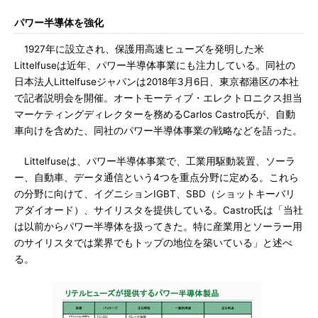
パワー半導体を強化
1927年に設立され、保護用高速ヒューズを発明した米
Littelfuseは近年、パワー半導体事業にも注力している。同社の
日本法人Littelfuseジャパンは2018年3月6日、東京都港区の本社
で記者説明会を開催。オートモーティブ・エレクトロニクス担当
マーケティングディレクターを務めるCarlos Castro氏が、自動
車向けを含めた、同社のパワー半導体事業の戦略などを語った。
Littelfuseは、パワー半導体事業で、工業用駆動装置、ソーラ
ー、自動車、データ通信という4つを重点分野に定める。これら
の分野に向けて、イグニションIGBT、SBD（ショットキーバリ
アダイオード）、サイリスタを提供している。Castro氏は「当社
は以前からパワー半導体を扱ってきた。特に産業用とソーラー用
のサイリスタでは業界でもトップの地位を築いている」と述べ
る。