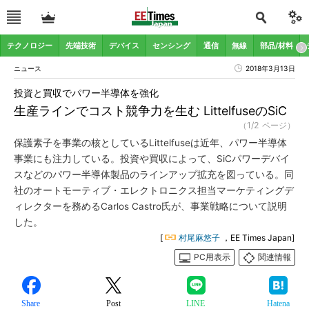
テクノロジー
先端技術
デバイス
センシング
通信
無線
部品/材料
ニュース
2018年3月13日
投資と買収でパワー半導体を強化
生産ラインでコスト競争力を生む LittelfuseのSiC
（1/2 ページ）
保護素子を事業の核としているLittelfuseは近年、パワー半導体
事業にも注力している。投資や買収によって、SiCパワーデバイ
スなどのパワー半導体製品のラインアップ拡充を図っている。同
社のオートモーティブ・エレクトロニクス担当マーケティングデ
ィレクターを務めるCarlos Castro氏が、事業戦略について説明
した。
[
村尾麻悠子
，EE Times Japan]
PC用表示
関連情報
Share
Post
LINE
Hatena