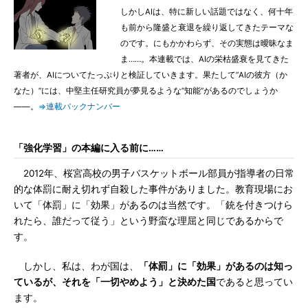
しかしAIは、特に新しい話題ではなく、何十年
も前から隆盛と衰退を繰り返してきたテーマな
のです。にもかかわらず、その実態は曖昧なま
ま……。本連載では、AIの栄枯盛衰を見てきた
著者が、AIについてたっぷりと検証していきます。果たして”AIの彼方（か
なた）”には、中堅主任研究員が夢見るような”知能”があるのでしょうか
――。
⇒連載バックナンバー
「強化学習」の本編に入る前に……
2012年、桜宮高校の男子バスケットボール部員が指導者の日常
的な体罰に耐え切れず自殺した事件がありました。教育現場にお
いて「体罰」に「効果」があるのは当然です。「銃を付きつけら
れたら、誰だって従う」という野蛮な理屈と同じであるからで
す。
しかし、私は、わが国は、
「体罰」に「効果」があるのは知っ
ているが、それを「一切やめよう」と決めた国
であると思ってい
ます。