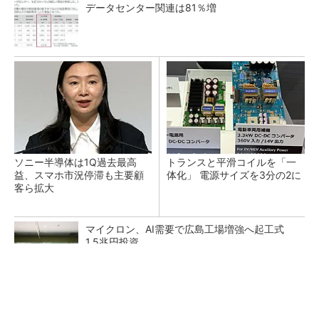
データセンター関連は81％増
ソニー半導体は1Q過去最高
トランスと平滑コイルを「一
益、スマホ市況停滞も主要顧
体化」 電源サイズを3分の2に
客ら拡大
マイクロン、AI需要で広島工場増強へ起工式
1.5兆円投資
He・ナフサ・レジスト逼迫の続報――半導体工
場停止が回避できている理由