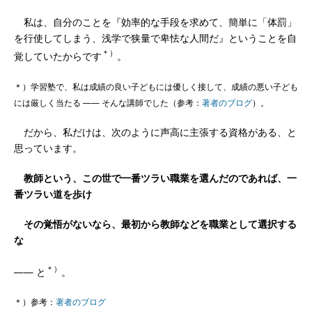
私は、自分のことを『効率的な手段を求めて、簡単に「体罰」
を行使してしまう、浅学で狭量で卑怯な人間だ』ということを自
＊）
覚していたからです
。
＊）学習塾で、私は成績の良い子どもには優しく接して、成績の悪い子ども
には厳しく当たる ―― そんな講師でした（参考：
著者のブログ
）。
だから、私だけは、次のように声高に主張する資格がある、と
思っています。
教師という、この世で一番ツラい職業を選んだのであれば、一
番ツラい道を歩け
その覚悟がないなら、最初から教師などを職業として選択する
な
＊）
―― と
。
＊）参考：
著者のブログ