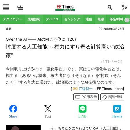
テクノロジー
先端技術
デバイス
センシング
通信
無線
部品/材料
連載
2018年3月27日
Over the AI ―― AIの向こう側に（20）
忖度する人工知能 ～権力にすり寄る計算高い“政治
家”
（1/11 ページ）
今回取り上げるのは「強化学習」です。実はこの強化学習とは、
権力者（あるいは将来、権力者になりそうな者）を“忖度（そん
たく）”する能力に長けた、政治家のようなAI技術なのです。
[
江端智一
，EE Times Japan]
PC用表示
関連情報
Share
Post
LINE
Hatena
今、ちまたをにぎわせているAI（人工知能）。