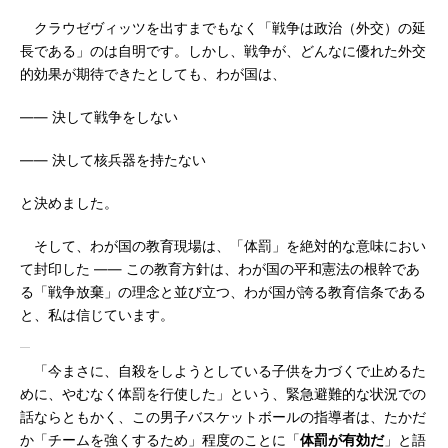
クラウゼヴィッツを出すまでもなく「戦争は政治（外交）の延
長である」のは自明です。しかし、戦争が、どんなに優れた外交
的効果が期待できたとしても、わが国は、
―― 決して戦争をしない
―― 決して核兵器を持たない
と決めました。
そして、わが国の教育現場は、「体罰」を絶対的な意味におい
て封印した ―― この教育方針は、わが国の平和憲法の根幹であ
る「戦争放棄」の理念と並び立つ、わが国が誇る教育信条である
と、私は信じています。
「今まさに、自殺をしようとしている子供を力づくで止めるた
めに、やむなく体罰を行使した」という、緊急避難的な状況での
話ならともかく、この男子バスケットボールの指導者は、たかだ
か「チームを強くするため」程度のことに「
体罰が有効だ
」と語