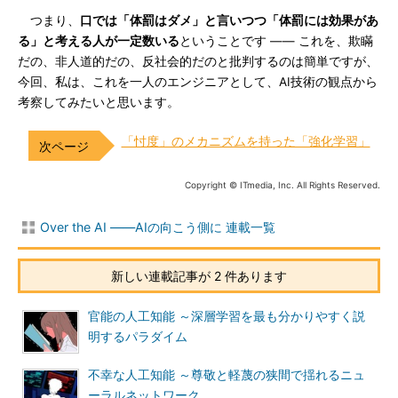
つまり、
口では「体罰はダメ」と言いつつ「体罰には効果があ
る」と考える人が一定数いる
ということです ―― これを、欺瞞
だの、非人道的だの、反社会的だのと批判するのは簡単ですが、
今回、私は、これを一人のエンジニアとして、AI技術の観点から
考察してみたいと思います。
「忖度」のメカニズムを持った「強化学習」
Copyright © ITmedia, Inc. All Rights Reserved.
Over the AI ――AIの向こう側に 連載一覧
新しい連載記事が 2 件あります
官能の人工知能 ～深層学習を最も分かりやすく説
明するパラダイム
不幸な人工知能 ～尊敬と軽蔑の狭間で揺れるニュ
ーラルネットワーク