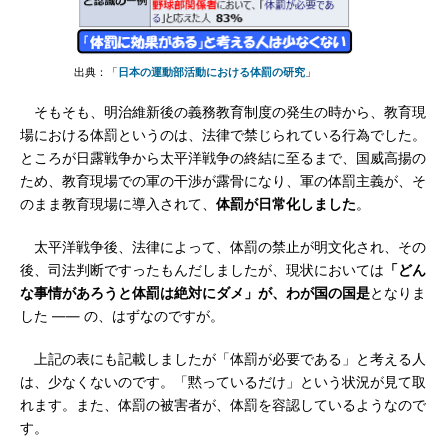
出典：「
日本の運動部活動における体罰の研究
」
そもそも、明治維新後の義務教育制度の発生の時から、教育現
場における体罰というのは、法律で禁じられている行為でした。
ところが日露戦争から太平洋戦争の終結に至るまで、国威高揚の
ため、教育現場での軍の干渉が露骨になり、軍の体罰主義が、そ
のまま教育現場に導入されて、
体罰が日常化しました
。
太平洋戦争後、法律によって、体罰の禁止が明文化され、その
後、司法判断ですったもんだしましたが、現状においては
「どん
な事情があろうと体罰は絶対にダメ」が、わが国の国是
となりま
した ―― の、はずなのですが。
上記の表にも記載しましたが「体罰が必要である」と考える人
は、少なくないのです。「黙っているだけ」という状況が見て取
れます。また、体罰の被害者が、体罰を容認しているようなので
す。