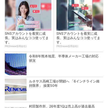
SNSアカウントを着実に成
SNSアカウントを着実に成
長。実はみんなココ使ってま
長。実はみんなココ使ってま
す。
す。
PR(Dreaw合同会社)
PR(Dreaw合同会社)
令和8年熊本地震、半導体メーカー工場の対応
状況
ルネサス高崎工場が閉鎖へ 「6インチライン維
持限界」 操業50年
村田製作所、26年度1Qは売上高が過去最高