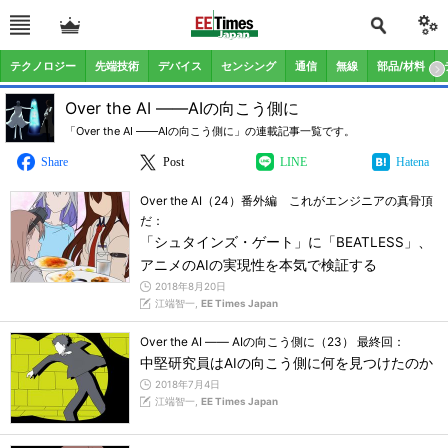
テクノロジー
先端技術
デバイス
センシング
通信
無線
部品/材料
Over the AI ――AIの向こう側に
「Over the AI ――AIの向こう側に」の連載記事一覧です。
Share
Post
LINE
Hatena
Over the AI（24）番外編 これがエンジニアの真骨頂
だ：
「シュタインズ・ゲート」に「BEATLESS」、
アニメのAIの実現性を本気で検証する
2018年8月20日
江端智一,
EE Times Japan
Over the AI ―― AIの向こう側に（23） 最終回：
中堅研究員はAIの向こう側に何を見つけたのか
2018年7月4日
江端智一,
EE Times Japan