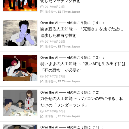
化したマッチング技術
2017年9月21日
江端智一,
EE Times Japan
Over the AI ―― AIの向こう側に（14）：
開き直る人工知能 ～ 「完璧さ」を捨てた故に
進歩した稀有な技術
2017年8月29日
江端智一,
EE Times Japan
Over the AI ―― AIの向こう側に（13）：
弱いままの人工知能 ～ “強いAI”を生み出すには
「死の恐怖」が必要だ
2017年7月27日
江端智一,
EE Times Japan
Over the AI ―― AIの向こう側に（12）：
力任せの人工知能 ～ パソコンの中に作る、私
だけの「ワンダーランド」
2017年6月30日
江端智一,
EE Times Japan
Over the AI ―― AIの向こう側に（11）：