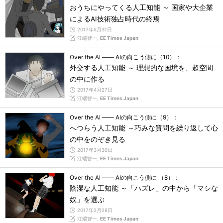
おうちにやってくる人工知能 ～ 国家や大企業
によるAI技術独占時代の終焉
2017年5月31日
江端智一,
EE Times Japan
Over the AI ―― AIの向こう側に（10）：
外交する人工知能 ～ 理想的な国境を、超空間
の中に作る
2017年4月27日
江端智一,
EE Times Japan
Over the AI ―― AIの向こう側に（9）：
へつらう人工知能 ～巧みな質問を繰り返して心
の中をのぞき見る
2017年3月30日
江端智一,
EE Times Japan
Over the AI ―― AIの向こう側に （8）：
陰湿な人工知能 ～「ハズレ」の中から「マシな
奴」を選ぶ
2017年2月28日
江端智一,
EE Times Japan