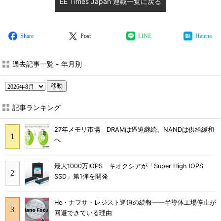
EE Times Japan 連載一覧に戻る
Share
Post
LINE
Hatena
過去記事一覧 - 年月別
移動
記事ランキング
27年メモリ市場 DRAMは逼迫継続、NANDは供給緩和
へ
最大1000万IOPS キオクシアが「Super High IOPS
SSD」第1弾を開発
He・ナフサ・レジスト逼迫の続報――半導体工場停止が
回避できている理由