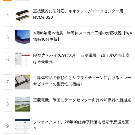
直接液冷に初対応、キオクシアがデータセンター用
NVMe SSD
令和8年熊本地震、半導体メーカー工場の対応状況【8/4
19時10分更新】
FAや光デバイスがけん引 三菱電機、26年度Q1売上高
は過去最高
半導体製品の信頼性とサプライチェーンにおけるトレー
サビリティの重要性（後編）
三菱電機、米国にデータセンター向け冷却機器の新拠点
ソシオネクスト、26年1Qは赤字転落も通期予想据え置
き