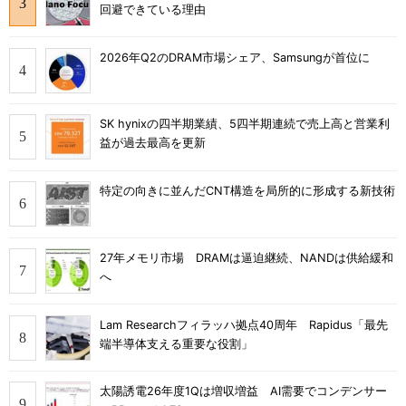
回避できている理由
2026年Q2のDRAM市場シェア、Samsungが首位に
SK hynixの四半期業績、5四半期連続で売上高と営業利
益が過去最高を更新
特定の向きに並んだCNT構造を局所的に形成する新技術
27年メモリ市場 DRAMは逼迫継続、NANDは供給緩和
へ
Lam Researchフィラッハ拠点40周年 Rapidus「最先
端半導体支える重要な役割」
太陽誘電26年度1Qは増収増益 AI需要でコンデンサー