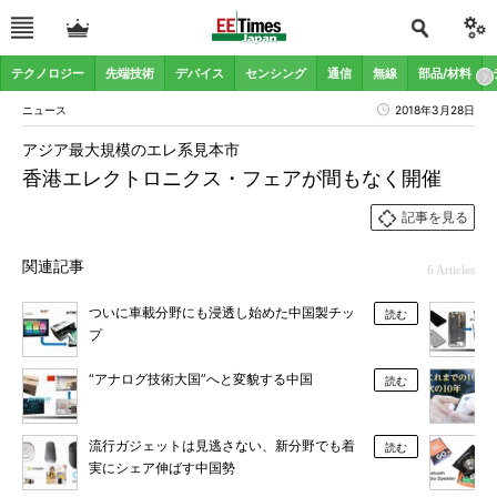
テクノロジー
先端技術
デバイス
センシング
通信
無線
部品/材料
ニュース
2018年3月28日
アジア最大規模のエレ系見本市
香港エレクトロニクス・フェアが間もなく開催
記事を見る
関連記事
6 Articles
ついに車載分野にも浸透し始めた中国製チッ
読む
プ
“アナログ技術大国”へと変貌する中国
読む
流行ガジェットは見逃さない、新分野でも着
読む
実にシェア伸ばす中国勢