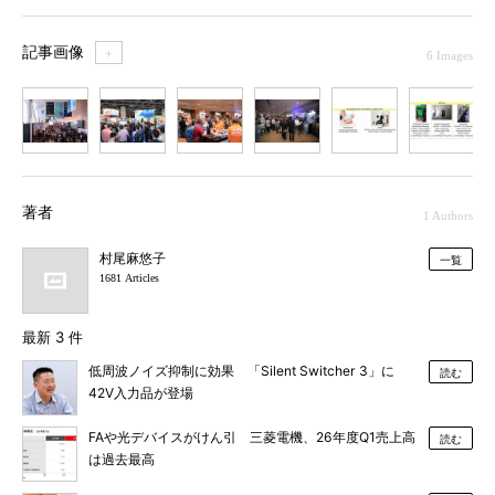
記事画像
＋
6 Images
1
2
3
4
5
6
著者
1 Authors
村尾麻悠子
一覧
1681 Articles
最新 3 件
低周波ノイズ抑制に効果 「Silent Switcher 3」に
読む
42V入力品が登場
FAや光デバイスがけん引 三菱電機、26年度Q1売上高
読む
は過去最高