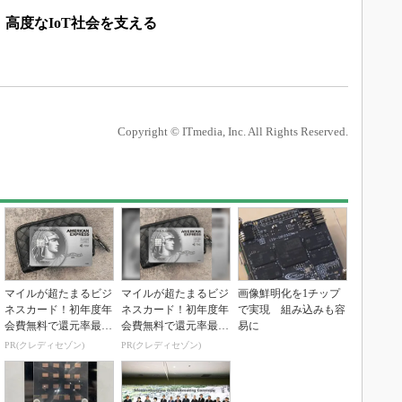
高度なIoT社会を支える
Copyright © ITmedia, Inc. All Rights Reserved.
マイルが超たまるビジ
マイルが超たまるビジ
画像鮮明化を1チップ
ネスカード！初年度年
ネスカード！初年度年
で実現 組み込みも容
会費無料で還元率最大
会費無料で還元率最大
易に
1.125%
1.125%
PR(クレディセゾン)
PR(クレディセゾン)