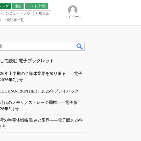
シング
通信
テスト/計測
ーボンニュートラル
展示会
マイページ
全記事一覧
l
ンピューティング
して読む 電子ブックレット
IER
026年上半期の半導体業界を振り返る――電子
2026年7月号
TECHNO-FRONTIER」2025年プレイバック
I時代のメモリ／ストレージ覇権――電子版
026年5月号
湾の半導体戦略 強みと限界――電子版2026年
月号