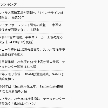
ランキング
ルネサス高崎工場が閉鎖へ 「6インチライン維
持限界」 操業50年
He・ナフサ・レジスト逼迫の続報――半導体工
場停止が回避できている理由
令和8年熊本地震、半導体メーカー工場の対応
状況【8/4 19時10分更新】
ソニー半導体は1Q過去最高益、スマホ市況停滞
も主要顧客ら拡大
村田製作所、26年度1Qは売上高が過去最高 デ
ータセンター関連は81％増
27年メモリ市場 DRAMは逼迫継続、NANDは
供給緩和へ
2026年は「2nm商用化元年」 Panther Lake搭載
PCなど最新機を分解
ルネサス、26年2Qは増収増益 データセンター
需要強く「供給はパツパツ」