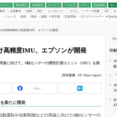
ノロジー
製品解剖
先端技術
デバイス
プロセス
パワー
部品材料
セン
動向
企業動向
統計
インタビュー
コラム
テーマ特集
カ
M&A
5G
ギー
ナログ
無線
集
ニュース
海外
国内
連載
電子版
読者登録
ホワイトペーパー
Specia
フィジカルAI
IoT・エッジコ
モリ
EXPO
Microchip情報
ストレージ通信
EE Times Japan×EDN Japan統合電
エッジAI
子版
I
SEMICON Japan
や自律制御向け高精度IMU、エプソンが開発...
デバイス通信
パワーエレクトロニクス
電子ブックレット
イコン
CEATEC
のナノフォーカス
半導体後工程
GA
EdgeTech＋
業界スコープ
け高精度IMU、エプソンが開発
読者調査（EE Times Research）
印刷
TECHNO-FRONT
のエレ・組み込みプレイバ
カーボンニュートラル
2
人とくるま展
用途に向けて、6軸センサーの慣性計測ユニット（IMU）を新
版
IoT
直前エンジニアの社会人大
電源設計（EDN Japan）
[
馬本隆綱
，
EE Times Japan
]
「
数字」で回してみよう
エレクトロニクス入門（EDN
A
Japan）
ード ～Behind the
Share
2
rd
年で起こったこと、次の10年
台
ーを新たに開発
こと
4
で探るアジアの新トレンド
、自動運転や自動制御などの用途に向けた6軸センサーの