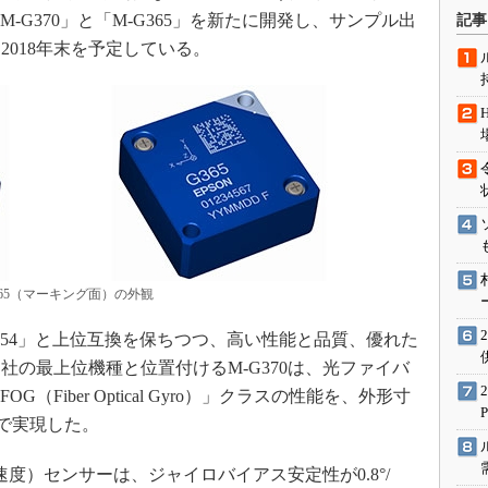
術を知る
-G370」と「M-G365」を新たに開発し、サンプル出
記事
エンジニア”が仕掛けた社内
018年末を予定している。
念の180日
ションは日本を救うのか
IoT通信
ナリスト「未来展望」
愛されないエンジニア」の
行動論
365（マーキング面）の外観
354」と上位互換を保ちつつ、高い性能と品質、優れた
社の最上位機種と位置付けるM-G370は、光ファイバ
（Fiber Optical Gyro）」クラスの性能を、外形寸
ズで実現した。
速度）センサーは、ジャイロバイアス安定性が0.8°/