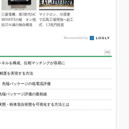
三菱電機、第5世代SiC
マイクロン、AI需要
MOSFETの核 オン抵
で広島工場増強へ起工
抗25％減の独自構造
式 1.5兆円投資
Recommended by
PR
チャンネルを構成、位相マッチングが容易に
の精度を実現する方法
 先端パッケージの低電流評価
先端パッケージ評価の最前線
状態・粉体混合状態を可視化する方法とは