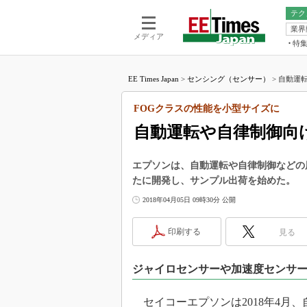
テク
業界
電池／エネル
ア
メディア
特
メ
福田昭の
LS
EE Times Japan
>
センシング（センサー）
>
自動運転
福田昭の
マ
湯之上隆
FOGクラスの性能を小型サイズに
FP
大山聡の
自動運転や自律制御向
大原雄介
ック
エプソンは、自動運転や自律制御などの
リタイア
たに開発し、サンプル出荷を始めた。
学漂流記
2018年04月05日 09時30分 公開
世界を「
踊るバズワ
印刷する
見る
Buzzwo
この10
ジャイロセンサーや加速度センサ
で起こる
製品分解
セイコーエプソンは2018年4月