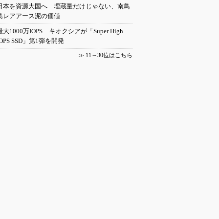
日本を資源大国へ 埋蔵量だけじゃない、南鳥
島レアアース泥の価値
最大1000万IOPS キオクシアが「Super High
IOPS SSD」第1弾を開発
≫
11～30位はこちら