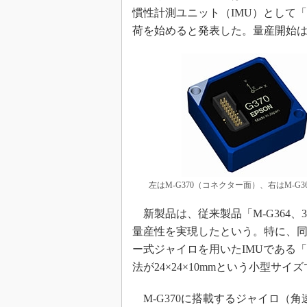
光伝送技
慣性計測ユニット（IMU）として「M
“異端児
荷を始めると発表した。量産開始は2
改革、執
イノベー
JASA発
IHSア
「英語に
ための新
左はM-G370（コネクター面）、右はM-G
新製品は、従来製品「M-G364、
量産性を実現したという。特に、同
ー式ジャイロを用いたIMUである「FOG
法が24×24×10mmという小型サイ
M-G370に搭載するジャイロ（角