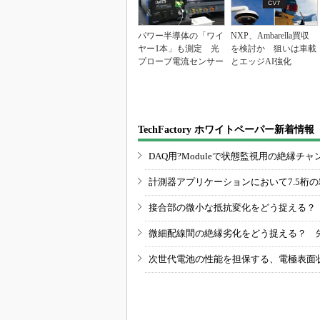
パワー半導体の「ワイ
NXP、Ambarella買収
ヤー1本」も測定 光
を検討か 狙いは車載
プローブ電流センサー
とエッジAI強化
TechFactory ホワイトペーパー新着情報
DAQ用?Moduleで状態監視用の絶縁
計測器アプリケーションにおいて7.5桁
接合部の微小な抵抗変化をどう捉える？
微細配線間の絶縁劣化をどう捉える？ 
次世代電池の性能を担保する、電極表面