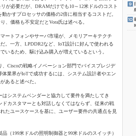
モリが必要だが、DRAMだけでも10～12米ドルのコスト
xを動かすプロセッサの価格の2倍に相当するコストだ。
り、価格も不安定だとVora氏は述べる。
マートフォンやサーバ市場が、メモリアーキテクチ
。一方、LPDDR2など、IoT設計に好んで使われる
んでいるため、駆け込み購入が増えているという。
、Ciscoの戦略イノベーション部門でバイスプレジデ
は、半導体業界がIoTで成功するには、システム設計者やエン
要があると述べた。
カーはシステムベンダーと協力して要件を満たしてき
エンドカスタマーとも対話しなくてはならず、従来の戦
られたユースケースを基に、ユーザー要件の共通点を見
の製品（199米ドルの照明制御器と99米ドルのスイッチ）