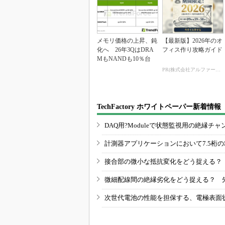
メモリ価格の上昇、鈍
【最新版】2026年のオ
化へ 26年3QはDRA
フィス作り攻略ガイド
MもNANDも10％台
PR(株式会社アルファーテクノ)
TechFactory ホワイトペーパー新着情報
DAQ用?Moduleで状態監視用の絶縁
計測器アプリケーションにおいて7.5桁
接合部の微小な抵抗変化をどう捉える？
微細配線間の絶縁劣化をどう捉える？ 
次世代電池の性能を担保する、電極表面