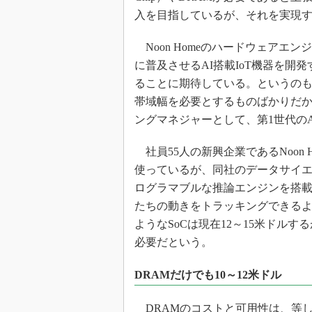
光伝送技
入を目指しているが、それを実現
“異端児
改革、執
Noon Homeのハードウェアエンジ
イノベー
に普及させるAI搭載IoT機器を開
JASA発
ることに期待している。というのも
帯域幅を必要とするものばかりだか
IHSア
ングマネジャーとして、第1世代のApp
「英語に
ための新
社員55人の新興企業であるNoon
使っているが、同社のデータサイエ
ログラマブルな推論エンジンを搭載
たちの動きをトラッキングできるよ
ようなSoCは現在12～15米ドル
必要だという。
DRAMだけでも10～12米ドル
DRAMのコストと可用性は、等し