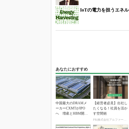
IoTの電力を担うエネ
あなたにおすすめ
中国最大のDRAMメ
【経営者必見】出社し
ーカーCXMTがIPO
たくなる！社員を活か
へ 増産とHBM開発
す空間術
で存在感
PR(株式会社アルファーテクノ)