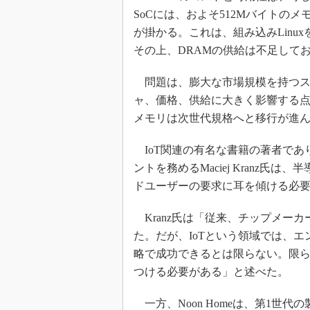
SoCには、およそ512Mバイトのメ
が掛かる。これは、組み込みLinu
その上、DRAMの供給は不足してお
問題は、膨大な市場規模を持つス
ャ、価格、供給に大きく影響する点だ
メモリは次世代規格へと移行が進
IoT関連の有名な書籍の著者であり
ントを務めるMaciej Kranz氏
ドユーザーの要求に耳を傾ける必
Kranz氏は「従来、チップメー
た。だが、IoTという領域では、
略で成功できるとは限らない。限
つける必要がある」と述べた。
一方、Noon Homeは、第1世代