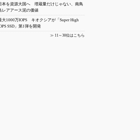
日本を資源大国へ 埋蔵量だけじゃない、南鳥
島レアアース泥の価値
最大1000万IOPS キオクシアが「Super High
IOPS SSD」第1弾を開発
≫
11～30位はこちら