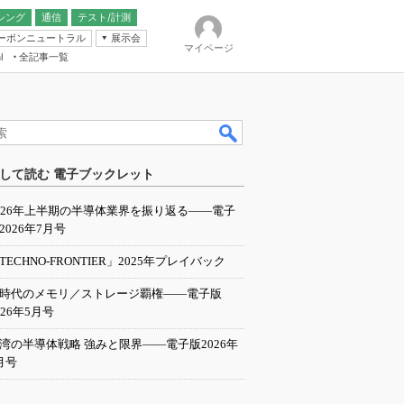
シング
通信
テスト/計測
ーボンニュートラル
展示会
マイページ
全記事一覧
l
ンピューティング
して読む 電子ブックレット
IER
026年上半期の半導体業界を振り返る――電子
2026年7月号
TECHNO-FRONTIER」2025年プレイバック
I時代のメモリ／ストレージ覇権――電子版
026年5月号
湾の半導体戦略 強みと限界――電子版2026年
月号