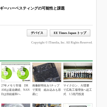
ルギーハーベスティングの可能性と課題
デバイス
EE Times Japan トップ
Copyright © ITmedia, Inc. All Rights Reserved.
27年メモリ市場 DR
画像鮮明化を1チップ
マイクロン、AI需要
AMは逼迫継続、NAN
で実現 組み込みも容
で広島工場増強へ起工
Dは供給緩和へ
易に
式 1.5兆円投資