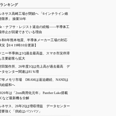
ランキング
ルネサス高崎工場が閉鎖へ 「6インチライン維
持限界」 操業50年
He・ナフサ・レジスト逼迫の続報――半導体工
場停止が回避できている理由
令和8年熊本地震、半導体メーカー工場の対応
状況【8/4 19時10分更新】
ソニー半導体は1Q過去最高益、スマホ市況停滞
も主要顧客ら拡大
村田製作所、26年度1Qは売上高が過去最高 デ
ータセンター関連は81％増
27年メモリ市場 DRAMは逼迫継続、NANDは
供給緩和へ
2026年は「2nm商用化元年」 Panther Lake搭載
PCなど最新機を分解
ルネサス、26年2Qは増収増益 データセンター
需要強く「供給はパツパツ」