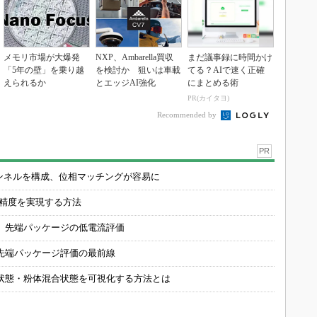
メモリ市場が大爆発
NXP、Ambarella買収
まだ議事録に時間かけ
「5年の壁」を乗り越
を検討か 狙いは車載
てる？AIで速く正確
えられるか
とエッジAI強化
にまとめる術
PR(カイタヨ)
Recommended by
PR
チャンネルを構成、位相マッチングが容易に
の精度を実現する方法
 先端パッケージの低電流評価
先端パッケージ評価の最前線
状態・粉体混合状態を可視化する方法とは