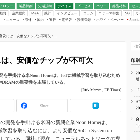
ノロジー
製品解剖
先端技術
デバイス
プロセス
パワー
部品材料
セン
動向
企業動向
統計
インタビュー
コラム
テーマ特集
カ
M&A
5G
ギー
ナログ
無線
集
ニュース
海外
国内
連載
電子版
読者登録
ホワイトペーパー
Specia
フィジカルAI
IoT・エッジコ
モリ
EXPO
Microchip情報
ストレージ通信
EE Times Japan×EDN Japan統合電
エッジAI
子版
I
SEMICON Japan
の普及には、安価なチップが不可欠：...
デバイス通信
パワーエレクトロニクス
電子ブックレット
イコン
CEATEC
のナノフォーカス
半導体後工程
GA
EdgeTech＋
業界スコープ
及には、安価なチップが不可欠
読者調査（EE Times Research）
印刷
TECHNO-FRONT
のエレ・組み込みプレイバ
カーボンニュートラル
2
人とくるま展
手掛ける米Noon Homeは、IoTに機械学習を取り込むため
版
IoT
直前エンジニアの社会人大
ip）やDRAMの重要性を主張している。
電源設計（EDN Japan）
[
Rick Merritt
，
EE Times
]
「
数字」で回してみよう
エレクトロニクス入門（EDN
A
Japan）
ード ～Behind the
Share
2
rd
年で起こったこと、次の10年
台
発を手掛ける米国の新興企業Noon Homeは、
こと
4
習を取り込むには、より安価なSoC（System on
で探るアジアの新トレンド
主張している。同社は現在、ニューラルネットワークの導