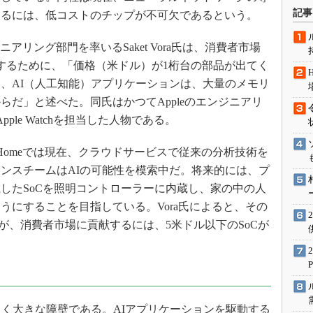
術を知る
記事
するには、低コストのチップが不可欠であるという。
エンジニア”が仕掛けた社内
念の180日
ニアリング部門を率いるSaket Vora氏は、消費者市場
ションは日本を救うのか
発するために、「価格（米ドル）が1桁台の部品が出てく
IoT通信
、AI（人工知能）アプリケーションは、大量のメモリ
らだ」と述べた。同氏はかつてAppleのエンジニアリ
ナリスト「未来展望」
le Watchを担当した人物である。
愛されないエンジニア」の
行動論
 Homeでは現在、クラウドサービスで従来の分析技術を
ンスチームはAIの可能性を模索中だ。将来的には、プ
したSoCを照明コントローラーに内蔵し、家の中の人
うにすることを目指している。Vora氏によると、その
するが、消費者市場に貢献するには、5米ドル以下のSoCが
く大きな障壁である。AIアプリケーションを駆動する