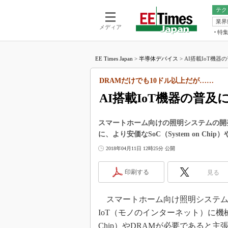
テク
業界
電池／エネル
ア
メディア
特
メ
福田昭の
LS
EE Times Japan
>
半導体デバイス
>
AI搭載IoT機器
福田昭の
マ
湯之上隆
DRAMだけでも10ドル以上だが……
FP
大山聡の
AI搭載IoT機器の普
大原雄介
ック
スマートホーム向けの照明システムの開発を
リタイア
に、より安価なSoC（System on Ch
学漂流記
2018年04月11日 12時25分 公開
世界を「
踊るバズワ
印刷する
見る
Buzzwo
この10
スマートホーム向け照明システムの開
で起こる
IoT（モノのインターネット）に機械学
製品分解
Chip）やDRAMが必要であると