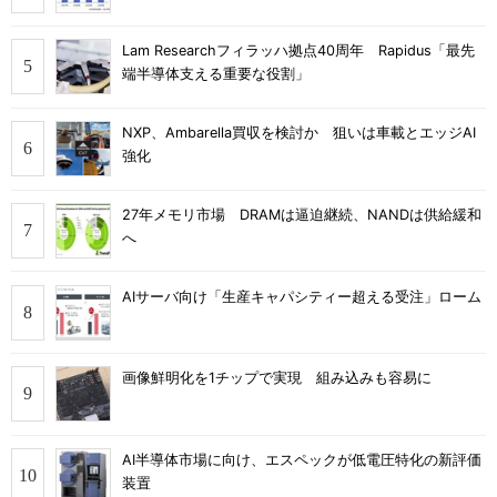
Lam Researchフィラッハ拠点40周年 Rapidus「最先
端半導体支える重要な役割」
NXP、Ambarella買収を検討か 狙いは車載とエッジAI
強化
27年メモリ市場 DRAMは逼迫継続、NANDは供給緩和
へ
AIサーバ向け「生産キャパシティー超える受注」ローム
画像鮮明化を1チップで実現 組み込みも容易に
AI半導体市場に向け、エスペックが低電圧特化の新評価
装置