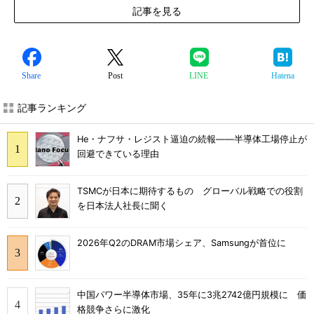
記事を見る
Share
Post
LINE
Hatena
記事ランキング
He・ナフサ・レジスト逼迫の続報――半導体工場停止が
回避できている理由
TSMCが日本に期待するもの グローバル戦略での役割
を日本法人社長に聞く
2026年Q2のDRAM市場シェア、Samsungが首位に
中国パワー半導体市場、35年に3兆2742億円規模に 価
格競争さらに激化