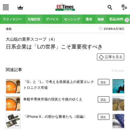
テクノロジー
先端技術
デバイス
センシング
通信
無線
部品/材料
連載
2018年4月18日
大山聡の業界スコープ（4）
日系企業は「Lの世界」こそ重要視すべき
記事を見る
関連記事
6 Articles
「G」と「L」で考える発展途上の産業エレク
読む
トロニクス市場
車載半導体市場の現状と今後のゆくえ
読む
「iPhone X」の密かな勝者たち（前編）
読む