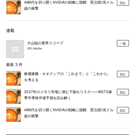
AI時代を切り開くNVIDIAの戦略に脱帽 受注残1兆ドル
読む
超の衝撃
連載
大山聡の業界スコープ
一覧
103 Articles
最新 3 件
株価爆騰・キオクシアの「これまで」と「これから」
読む
を考える
2027年のメモリ市場に潜む下振れリスク――WSTS春
読む
季半導体市場予測を読み解く
AI時代を切り開くNVIDIAの戦略に脱帽 受注残1兆ドル
読む
超の衝撃