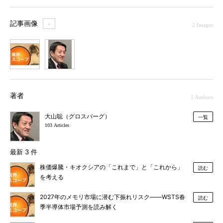
記事画像
＋
2 Images
1
2
著者
1 Authors
大山聡（グロスバーグ）
一覧
103 Articles
最新 3 件
株価爆騰・キオクシアの「これまで」と「これから」
読む
を考える
2027年のメモリ市場に潜む下振れリスク――WSTS春
読む
季半導体市場予測を読み解く