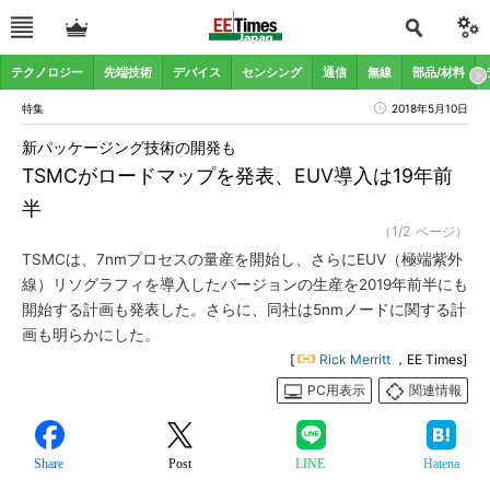
テクノロジー
先端技術
デバイス
センシング
通信
無線
部品/材料
特集
2018年5月10日
新パッケージング技術の開発も
TSMCがロードマップを発表、EUV導入は19年前
半
（1/2 ページ）
TSMCは、7nmプロセスの量産を開始し、さらにEUV（極端紫外
線）リソグラフィを導入したバージョンの生産を2019年前半にも
開始する計画も発表した。さらに、同社は5nmノードに関する計
画も明らかにした。
[
Rick Merritt
，EE Times]
PC用表示
関連情報
Share
Post
LINE
Hatena