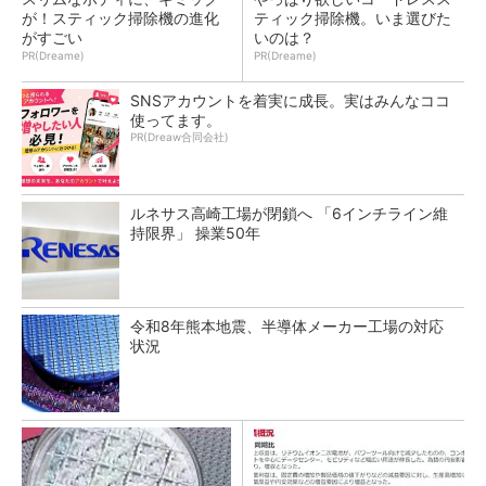
が！スティック掃除機の進化
ティック掃除機。いま選びた
がすごい
いのは？
PR(Dreame)
PR(Dreame)
SNSアカウントを着実に成長。実はみんなココ
使ってます。
PR(Dreaw合同会社)
ルネサス高崎工場が閉鎖へ 「6インチライン維
持限界」 操業50年
令和8年熊本地震、半導体メーカー工場の対応
状況