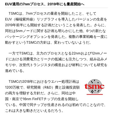
EUV適用の7nmプロセス、2019年にも量産開始へ
TSMCは、7nmプロセスの量産を開始したこと、そして
EUV（極端紫外線）リソグラフィを導入したバージョンの生産を
2019年前半にも開始する計画だということを発表した。さらに、
同社は5nmノードに関する計画も明らかにした他、6つの新たな
パッケージングオプションを発表した。複数の事業戦略を一度に
動かすというTSMCの方針は、変わっていないようだ。
一方でTSMCは、主力のプロセスとなる22nmおよび12nmノー
ドにおける消費電力とリークの低減にも注力しつつ、組み込みメ
モリや、次世代トランジスタの構造および材料についても研究を
進めている。
TSMCの2018年におけるウエハー処理計画は
1200万枚で、研究開発（R&D）費と設備投資額
の両方を増額する方針だ。さらに、同社は中
国・南京で16nm FinFETチップの生産を開始し
ている。中国で同チップが生産されるのは初めてのことなので、
これは大きな動きだといえるだろう。