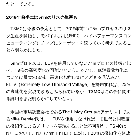
だとしている。
2019年前半には5nmのリスク生産も
TSMCは今後の予定として、2019年前半に5nmプロセスのリス
ク生産を開始し、モバイルおよびHPC（ハイパフォーマンスコン
ピューティング）チップにターゲットを絞っていく考えであるこ
とを明らかにした。
5nmプロセスは、EUVを使用していない7nmプロセス技術と比
べ、1.8倍の高密度化が可能だという。ただし、低消費電力化に
ついては最大20％減、高速化も約15％にとどまる見込みだ。
ELTV（Extremely Low Threshold Voltage）を採用すれば、25％
の高速化を実現できるとみられているが、TSMCはこの件に関す
る詳細をまだ明らかにしていない。
米国の市場調査会社であるThe Linley Groupのアナリストであ
るMike Demler氏は、「EUVを使用しなければ、旧世代と同程度
の微細化によるメリットを実現することは不可能だ。TSMCは
N7+において、N7（7nm FinFET）に対して20％の微細化を達成