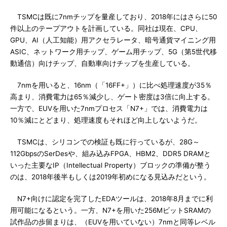
TSMCは既に7nmチップを量産しており、2018年にはさらに50
件以上のテープアウトを計画している。同社は現在、CPU、
GPU、AI（人工知能）用アクセラレータ、暗号通貨マイニング用
ASIC、ネットワーク用チップ、ゲーム用チップ、5G（第5世代移
動通信）向けチップ、自動車向けチップを生産している。
7nmを用いると、16nm（「16FF+」）に比べ処理速度が35％
高まり、消費電力は65％減少し、ゲート密度は3倍に向上する。
一方で、EUVを用いた7nmプロセス「N7+」では、消費電力は
10％減にとどまり、処理速度もそれほど向上しないようだ。
TSMCは、シリコンでの検証も既に行っているが、28G～
112GbpsのSerDesや、組み込みFPGA、HBM2、DDR5 DRAMと
いった主要なIP（Intellectual Property）ブロックの準備が整う
のは、2018年後半もしくは2019年初めになる見込みだという。
N7+向けに認定を完了したEDAツールは、2018年8月までに利
用可能になるという。一方、N7+を用いた256MビットSRAMの
試作品の歩留まりは、（EUVを用いていない）7nmと同等レベル