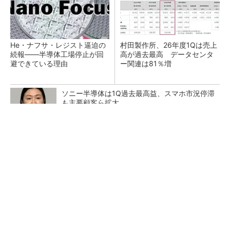
He・ナフサ・レジスト逼迫の
村田製作所、26年度1Qは売上
続報――半導体工場停止が回
高が過去最高 データセンタ
避できている理由
ー関連は81％増
ソニー半導体は1Q過去最高益、スマホ市況停滞
も主要顧客ら拡大
SNSアカウントを着実に成長。実はみんなココ
使ってます。
PR(Dreaw合同会社)
27年メモリ市場 DRAMは逼迫継続、NANDは
供給緩和へ