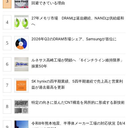
回避できている理由
27年メモリ市場 DRAMは逼迫継続、NANDは供給緩和
へ
2026年Q2のDRAM市場シェア、Samsungが首位に
ルネサス高崎工場が閉鎖へ 「6インチライン維持限界」
操業50年
SK hynixの四半期業績、5四半期連続で売上高と営業利
益が過去最高を更新
特定の向きに並んだCNT構造を局所的に形成する新技術
令和8年熊本地震、半導体メーカー工場の対応状況【8/4