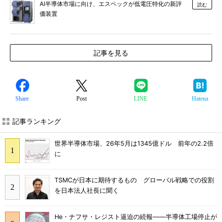
AI半導体市場に向け、エスペックが低電圧特化の新評
読む
価装置
記事を見る
Share
Post
LINE
Hatena
記事ランキング
世界半導体市場、26年5月は1345億ドル 前年の2.2倍
に
TSMCが日本に期待するもの グローバル戦略での役割
を日本法人社長に聞く
He・ナフサ・レジスト逼迫の続報――半導体工場停止が