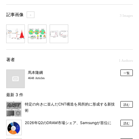
記事画像
＋
3 Images
1
2
3
著者
1 Authors
馬本隆綱
一覧
4648 Articles
最新 3 件
特定の向きに並んだCNT構造を局所的に形成する新技
読む
術
2026年Q2のDRAM市場シェア、Samsungが首位に
読む