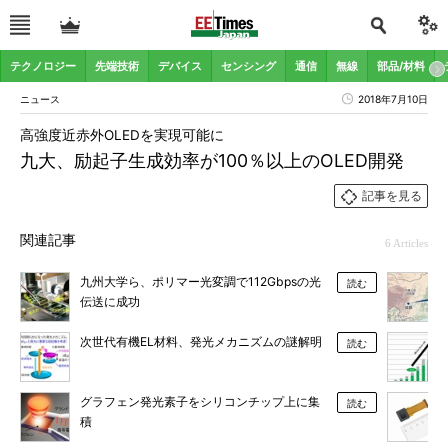
テクノロジー
先端技術
デバイス
センシング
通信
無線
部品/材料
ニュース
2018年7月10日
高強度近赤外OLEDを実現可能に
九大、励起子生成効率が100％以上のOLED開発
記事を見る
関連記事
6 Articles
九州大学ら、ポリマー光変調で112Gbpsの光
読む
伝送に成功
次世代有機EL材料、発光メカニズムの謎解明
読む
グラフェン発光素子をシリコンチップ上に集
読む
積