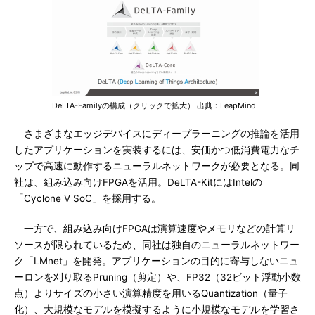
DeLTA-Familyの構成（クリックで拡大） 出典：LeapMind
さまざまなエッジデバイスにディープラーニングの推論を活用
したアプリケーションを実装するには、安価かつ低消費電力なチ
ップで高速に動作するニューラルネットワークが必要となる。同
社は、組み込み向けFPGAを活用。DeLTA-KitにはIntelの
「Cyclone V SoC」を採用する。
一方で、組み込み向けFPGAは演算速度やメモリなどの計算リ
ソースが限られているため、同社は独自のニューラルネットワー
ク「LMnet」を開発。アプリケーションの目的に寄与しないニュ
ーロンを刈り取るPruning（剪定）や、FP32（32ビット浮動小数
点）よりサイズの小さい演算精度を用いるQuantization（量子
化）、大規模なモデルを模擬するように小規模なモデルを学習さ