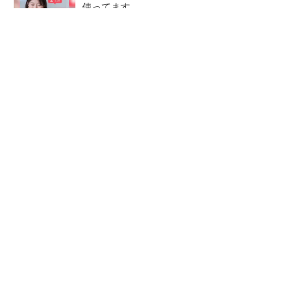
使ってます。
PR(Dreaw合同会社)
ソニー半導体は1Q過去最高益、スマホ市況停滞
も主要顧客ら拡大
マイクロン、AI需要で広島工場増強へ起工式
1.5兆円投資
27年メモリ市場 DRAMは逼
中国最大のDRAMメーカーCX