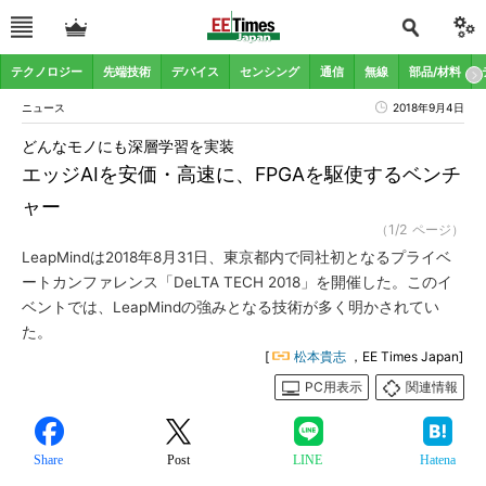
テクノロジー
先端技術
デバイス
センシング
通信
無線
部品/材料
ニュース
2018年9月4日
どんなモノにも深層学習を実装
エッジAIを安価・高速に、FPGAを駆使するベンチ
ャー
（1/2 ページ）
LeapMindは2018年8月31日、東京都内で同社初となるプライベ
ートカンファレンス「DeLTA TECH 2018」を開催した。このイ
ベントでは、LeapMindの強みとなる技術が多く明かされてい
た。
[
松本貴志
，EE Times Japan]
PC用表示
関連情報
Share
Post
LINE
Hatena