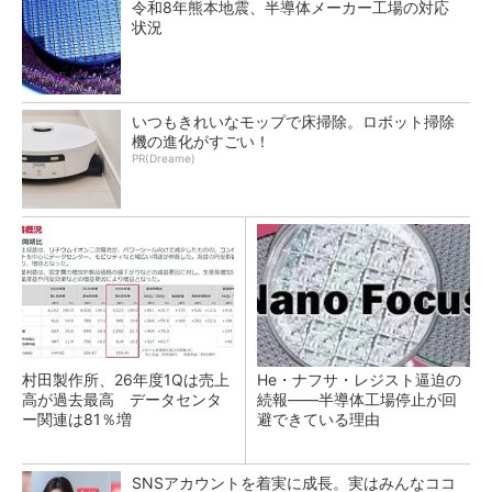
令和8年熊本地震、半導体メーカー工場の対応
状況
いつもきれいなモップで床掃除。ロボット掃除
機の進化がすごい！
PR(Dreame)
村田製作所、26年度1Qは売上
He・ナフサ・レジスト逼迫の
高が過去最高 データセンタ
続報――半導体工場停止が回
ー関連は81％増
避できている理由
SNSアカウントを着実に成長。実はみんなココ