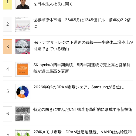
を日本法人社長に聞く
世界半導体市場、26年5月は1345億ドル 前年の2.2倍
に
He・ナフサ・レジスト逼迫の続報――半導体工場停止が
回避できている理由
SK hynixの四半期業績、5四半期連続で売上高と営業利
益が過去最高を更新
2026年Q2のDRAM市場シェア、Samsungが首位に
特定の向きに並んだCNT構造を局所的に形成する新技術
27年メモリ市場 DRAMは逼迫継続、NANDは供給緩和