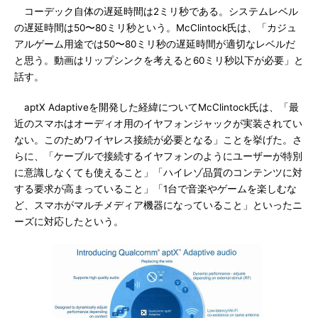
コーデック自体の遅延時間は2ミリ秒である。システムレベル
の遅延時間は50〜80ミリ秒という。McClintock氏は、「カジュ
アルゲーム用途では50〜80ミリ秒の遅延時間が適切なレベルだ
と思う。動画はリップシンクを考えると60ミリ秒以下が必要」と
話す。
aptX Adaptiveを開発した経緯についてMcClintock氏は、「最
近のスマホはオーディオ用のイヤフォンジャックが実装されてい
ない。このためワイヤレス接続が必要となる」ことを挙げた。さ
らに、「ケーブルで接続するイヤフォンのようにユーザーが特別
に意識しなくても使えること」「ハイレゾ品質のコンテンツに対
する要求が高まっていること」「1台で音楽やゲームを楽しむな
ど、スマホがマルチメディア機器になっていること」といったニ
ーズに対応したという。