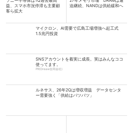
ソニー半導体は1Q過去最高
27年メモリ市場 DRAMは逼
益、スマホ市況停滞も主要顧
迫継続、NANDは供給緩和へ
客ら拡大
マイクロン、AI需要で広島工場増強へ起工式
1.5兆円投資
SNSアカウントを着実に成長。実はみんなココ
使ってます。
PR(Dreaw合同会社)
ルネサス、26年2Qは増収増益 データセンタ
ー需要強く「供給はパツパツ」