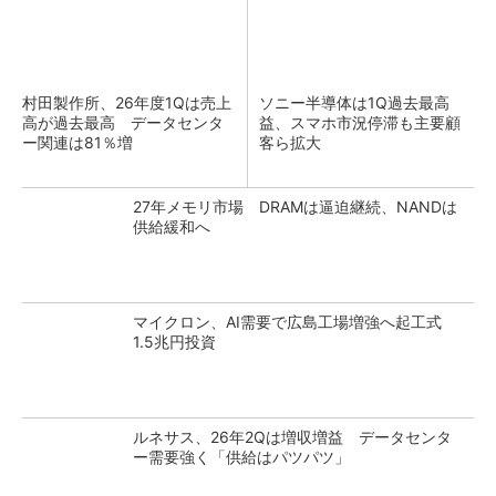
村田製作所、26年度1Qは売上
ソニー半導体は1Q過去最高
高が過去最高 データセンタ
益、スマホ市況停滞も主要顧
ー関連は81％増
客ら拡大
27年メモリ市場 DRAMは逼迫継続、NANDは
供給緩和へ
マイクロン、AI需要で広島工場増強へ起工式
1.5兆円投資
ルネサス、26年2Qは増収増益 データセンタ
ー需要強く「供給はパツパツ」