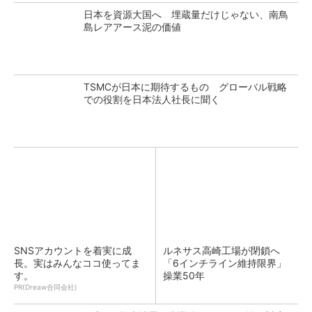
日本を資源大国へ 埋蔵量だけじゃない、南鳥
島レアアース泥の価値
TSMCが日本に期待するもの グローバル戦略
での役割を日本法人社長に聞く
SNSアカウントを着実に成
ルネサス高崎工場が閉鎖へ
長。実はみんなココ使ってま
「6インチライン維持限界」
す。
操業50年
PR(Dreaw合同会社)