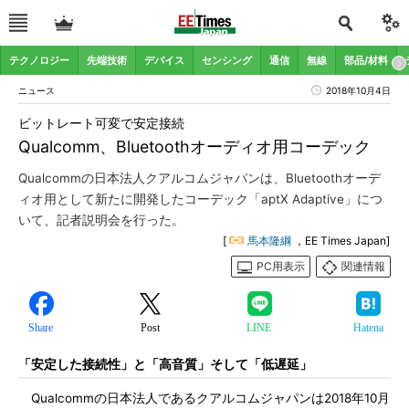
テクノロジー
先端技術
デバイス
センシング
通信
無線
部品/材料
ニュース
2018年10月4日
ビットレート可変で安定接続
Qualcomm、Bluetoothオーディオ用コーデック
Qualcommの日本法人クアルコムジャパンは、Bluetoothオーデ
ィオ用として新たに開発したコーデック「aptX Adaptive」につ
いて、記者説明会を行った。
[
馬本隆綱
，EE Times Japan]
PC用表示
関連情報
Share
Post
LINE
Hatena
「安定した接続性」と「高音質」そして「低遅延」
Qualcommの日本法人であるクアルコムジャパンは2018年10月