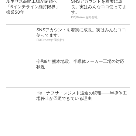
ルネサス高崎工場が閉鎖へ
SNSアカウントを着実に成
「6インチライン維持限界」
長。実はみんなココ使ってま
操業50年
す。
PR(Dreaw合同会社)
SNSアカウントを着実に成長。実はみんなココ
使ってます。
PR(Dreaw合同会社)
令和8年熊本地震、半導体メーカー工場の対応
状況
He・ナフサ・レジスト逼迫の続報――半導体工
場停止が回避できている理由