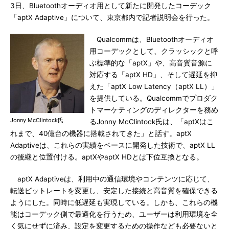
3日、Bluetoothオーディオ用として新たに開発したコーデック
「aptX Adaptive」について、東京都内で記者説明会を行った。
Qualcommは、Bluetoothオーディオ
用コーデックとして、クラッシックと呼
ぶ標準的な「aptX」や、高音質音源に
対応する「aptX HD」、そして遅延を抑
えた「aptX Low Latency（aptX LL）」
を提供している。Qualcommでプロダク
トマーケティングのディレクターを務め
Jonny McClintock氏
るJonny McClintock氏は、「aptXはこ
れまで、40億台の機器に搭載されてきた」と話す。aptX
Adaptiveは、これらの実績をベースに開発した技術で、aptX LL
の後継と位置付ける。aptXやaptX HDとは下位互換となる。
aptX Adaptiveは、利用中の通信環境やコンテンツに応じて、
転送ビットレートを変更し、安定した接続と高音質を確保できる
ようにした。同時に低遅延も実現している。しかも、これらの機
能はコーデック側で最適化を行うため、ユーザーは利用環境を全
く気にせずに済み、設定を変更するための操作なども必要ないと