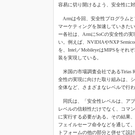
容易に切り開けるよう、安全性に
Armは今回、安全性プログラムと
マーケティングを加速していきた
ー各社は、ArmにSoCの安全性
い。例えば、NVIDIAやNXP Semi
を、Intel／MobileyeはMI
装を実現している。
米国の市場調査会社であるTirias Re
全性の実現に向けた取り組みは、
全体など、さまざまなレベルで行
同氏は、「安全性レベルは、アプ
レベルの信頼性だけでなく、コマ
に実行する必要がある。その結果
フェイルセーフ命令などを通して、
トフォームの他の部分と併せて設