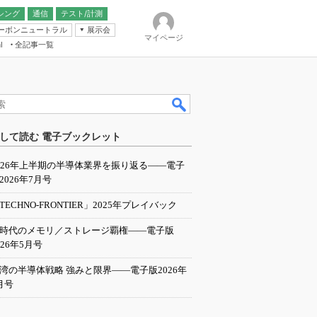
シング
通信
テスト/計測
ーボンニュートラル
展示会
マイページ
全記事一覧
l
ンピューティング
して読む 電子ブックレット
IER
026年上半期の半導体業界を振り返る――電子
2026年7月号
TECHNO-FRONTIER」2025年プレイバック
I時代のメモリ／ストレージ覇権――電子版
026年5月号
湾の半導体戦略 強みと限界――電子版2026年
月号