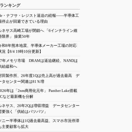
ランキング
He・ナフサ・レジスト逼迫の続報――半導体工
場停止が回避できている理由
ルネサス高崎工場が閉鎖へ 「6インチライン維
持限界」 操業50年
令和8年熊本地震、半導体メーカー工場の対応
状況【8/4 19時10分更新】
27年メモリ市場 DRAMは逼迫継続、NANDは
供給緩和へ
村田製作所、26年度1Qは売上高が過去最高 デ
ータセンター関連は81％増
2026年は「2nm商用化元年」 Panther Lake搭載
PCなど最新機を分解
ルネサス、26年2Qは増収増益 データセンター
需要強く「供給はパツパツ」
ソニー半導体は1Q過去最高益、スマホ市況停滞
も主要顧客ら拡大