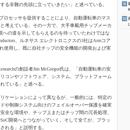
対する非難の先頭に立っていきたい」と述べている。
プロセッサを提供することにより、自動運転車のマス
いと考えている。その一方で、大手車載用チップメーカ
の実現への道を示してもらえるのを待っていたわけではな
conductors、ルネサス エレクトロニクスの3社はArmコア
PSをそれぞれ使用し、既に自社チップの安全機能の開発および実
searchの創設者Jim McGregor氏は、「自動運転車の安
シリコンやソフトウェア、システム、プラットフォーム
われている」と述べる。
リケーションによって異なるが、一般的には、特定の
ンドや制御システム向けのフェイルオーバー保護を確実
、安全な環境や、チップ上またはチップ間の冗長処理、
SoC開発へとつながっていく。そして全てが、プラッ
計される」と説明する。