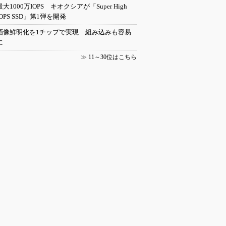
最大1000万IOPS キオクシアが「Super High
IOPS SSD」第1弾を開発
画像鮮明化を1チップで実現 組み込みも容易
に
≫
11～30位はこちら