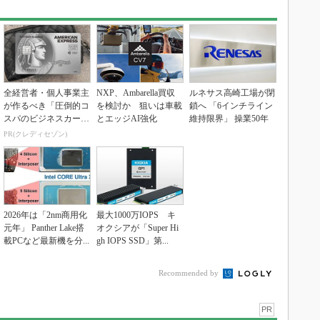
全経営者・個人事業主
NXP、Ambarella買収
ルネサス高崎工場が閉
が作るべき「圧倒的コ
を検討か 狙いは車載
鎖へ 「6インチライン
スパのビジネスカー
とエッジAI強化
維持限界」 操業50年
ド」
PR(クレディセゾン)
2026年は「2nm商用化
最大1000万IOPS キ
元年」 Panther Lake搭
オクシアが「Super Hi
載PCなど最新機を分...
gh IOPS SSD」第...
Recommended by
PR