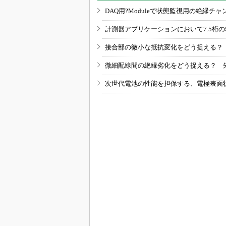
DAQ用?Moduleで状態監視用の絶縁
計測器アプリケーションにおいて7.5桁
接合部の微小な抵抗変化をどう捉える？
微細配線間の絶縁劣化をどう捉える？ 
次世代電池の性能を担保する、電極表面