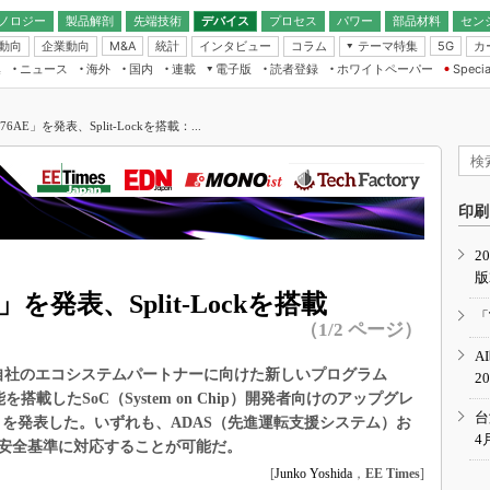
ノロジー
製品解剖
先端技術
デバイス
プロセス
パワー
部品材料
セン
動向
企業動向
統計
インタビュー
コラム
テーマ特集
カ
M&A
5G
ギー
ナログ
無線
集
ニュース
海外
国内
連載
電子版
読者登録
ホワイトペーパー
Specia
フィジカルAI
IoT・エッジコ
モリ
EXPO
Microchip情報
ストレージ通信
EE Times Japan×EDN Japan統合電
エッジAI
子版
I
SEMICON Japan
A76AE」を発表、Split-Lockを搭載：...
デバイス通信
パワーエレクトロニクス
電子ブックレット
イコン
CEATEC
のナノフォーカス
半導体後工程
GA
EdgeTech＋
業界スコープ
読者調査（EE Times Research）
印刷
TECHNO-FRONT
のエレ・組み込みプレイバ
カーボンニュートラル
2
人とくるま展
版
IoT
直前エンジニアの社会人大
E」を発表、Split-Lockを搭載
電源設計（EDN Japan）
「
（1/2 ページ）
数字」で回してみよう
エレクトロニクス入門（EDN
A
Japan）
ード ～Behind the
に、自社のエコシステムパートナーに向けた新しいプログラム
2
rd
Lock機能を搭載したSoC（System on Chip）開発者向けのアップグレ
年で起こったこと、次の10年
台
AE」を発表した。いずれも、ADAS（先進運転支援システム）お
こと
4
安全基準に対応することが可能だ。
で探るアジアの新トレンド
[
Junko Yoshida
，
EE Times
]