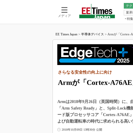
テク
業界
電池／エネル
ア
メディア
特
メ
福田昭の
LS
EE Times Japan
>
半導体デバイス
>
Armが「Cortex-
福田昭の
マ
湯之上隆
FP
大山聡の
大原雄介
ック
さらなる安全性の向上に向け
リタイア
学漂流記
Armが「Cortex-A76A
世界を「
踊るバズワ
Armは2018年9月26日（英国時間）
Buzzwo
「Arm Safety Ready」と、Split-
この10
ード版プロセッサコア「Cortex-A76
で起こる
よび自動運転車の時代に求められる高い
製品分解
2018年10月09日 13時30分 公開