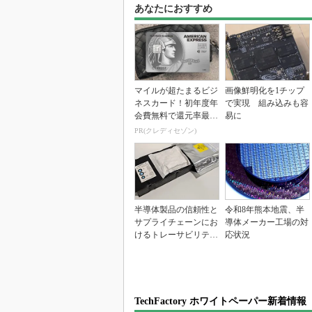
あなたにおすすめ
マイルが超たまるビジ
画像鮮明化を1チップ
ネスカード！初年度年
で実現 組み込みも容
会費無料で還元率最大
易に
1.125%
PR(クレディセゾン)
半導体製品の信頼性と
令和8年熊本地震、半
サプライチェーンにお
導体メーカー工場の対
けるトレーサビリティ
応状況
の重要性（後編）
TechFactory ホワイトペーパー新着情報