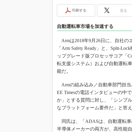
光伝送技
印刷する
見る
“異端児
改革、執
イノベー
自動運転車市場を加速する
JASA発
Armは2018年9月26日に、自
IHSア
「Arm Safety Ready」と、Split
「英語に
ップグレード版プロセッサコア「Cor
ための新
転支援システム）および自動運転
能だ。
Armの組み込み／自動車部門担当バイ
EE Timesの電話インタビュー
か」とする質問に対し、「シンプ
なプラットフォーム要件だ」と答
同氏は、「ADASは、自動運転車
半導体メーカーの両方が、高性能