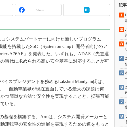
術を知る
記事
Share
エンジニア”が仕掛けた社内
念の180日
ションは日本を救うのか
IoT通信
社のエコシステムパートナーに向けた新しいプログラム
ナリスト「未来展望」
-Lock機能を搭載したSoC（System on Chip）開発者向けのア
愛されないエンジニア」の
tex-A76AE」を発表した。いずれも、ADAS（先進運
行動論
車の時代に求められる高い安全基準に対応することが可
スプレジデントを務めるLakshmi Mandyam氏は、
の中で、「自動車業界が現在直面している最大の課題は何
ルかつ簡単な方法で安全性を実現することと、拡張可能
えている。
の基礎を構築する。Armは、システム開発メーカーと
自動運転車の安全性の進展を実現するための道をもっと