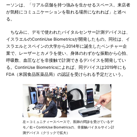
ーソンは、「リアル店舗を持つ強みを生かせるスペース。来店者
が気軽にコミュニケーションを取れる場所になれれば」と述べ
る。
ちなみに、デモで使われたバイタルセンサー計測デバイスは、
イスラエルのContinUse Biometricsが開発したもの。同社は、イ
スラエルとスペインの大学から2014年に誕生したベンチャー企
業で、レーザーとカメラを使い、身体のわずかな振動から心拍、
呼吸数、血圧などを非接触で計測できるデバイスを開発してい
る。ContinUse Biometricsによれば、同デバイスは2019年にも
FDA（米国食品医薬品局）の認証を受けられる予定だという。
左＝コミュニティースペースで、医師の問診を受けているデ
モ／右＝ContinUse Biometricsの、非接触バイタルサイン計
測デバイス（クリックで拡大）