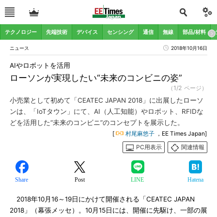
テクノロジー
先端技術
デバイス
センシング
通信
無線
部品/材料
ニュース
2018年10月16日
AIやロボットを活用
ローソンが実現したい“未来のコンビニの姿”
（1/2 ページ）
小売業として初めて「CEATEC JAPAN 2018」に出展したローソ
ンは、「IoTタウン」にて、AI（人工知能）やロボット、RFIDな
どを活用した“未来のコンビニ”のコンセプトを展示した。
[
村尾麻悠子
，EE Times Japan]
PC用表示
関連情報
Share
Post
LINE
Hatena
2018年10月16～19日にかけて開催される「CEATEC JAPAN
2018」（幕張メッセ）。10月15日には、開催に先駆け、一部の展