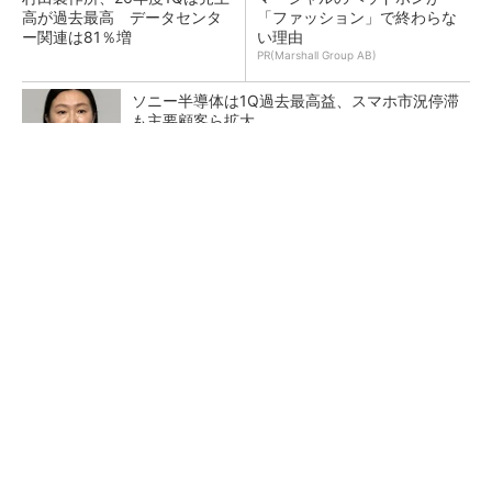
高が過去最高 データセンタ
「ファッション」で終わらな
ー関連は81％増
い理由
PR(Marshall Group AB)
ソニー半導体は1Q過去最高益、スマホ市況停滞
も主要顧客ら拡大
トランスと平滑コイルを「一体化」 電源サイズ
を3分の2に
マイクロン、AI需要で広島工場増強へ起工式
1.5兆円投資