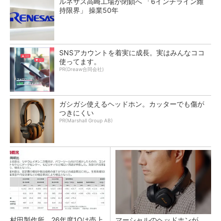
ルネサス高崎工場が閉鎖へ 「6インチライン維
持限界」 操業50年
SNSアカウントを着実に成長。実はみんなココ
使ってます。
PR(Dreaw合同会社)
ガシガシ使えるヘッドホン。カッターでも傷が
つきにくい
PR(Marshall Group AB)
村田製作所、26年度1Qは売上
マーシャルのヘッドホンが