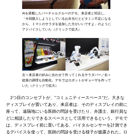
AIを搭載したバーチャルクルーのデモ。来店者と対話し、
「今回購入しようとしているお弁当だとビタミン不足になる
から、トマトのサラダを追加した方がいいですよ」のように
アドバイスしていた（クリックで拡大）
左＝来店者の好みに合わせて作ってくれるサラダバー／右＝
総菜の調理も自動化。デモではロボットがギョーザを作って
いた（クリックで拡大）
2つ目のコンセプトが、“コミュニティースペース”だ。大きな
ディスプレイが置いてあり、来店者は、そのディスプレイの前に
座って、遠隔地にいる医師の問診を受けたり、弁護士、銀行員な
どに相談したりできるスペースとして活用できるという。デモで
は、ディスプレイ前に置いてある、バイタルセンサーを計測でき
るデバイスを使って、医師の問診を受ける様子が披露された。ロ