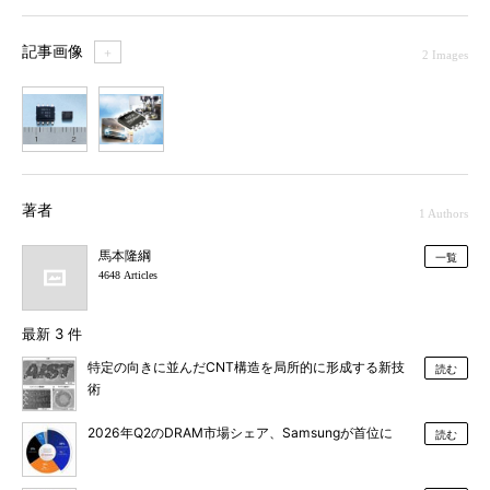
記事画像
＋
2 Images
1
2
著者
1 Authors
馬本隆綱
一覧
4648 Articles
最新 3 件
特定の向きに並んだCNT構造を局所的に形成する新技
読む
術
2026年Q2のDRAM市場シェア、Samsungが首位に
読む