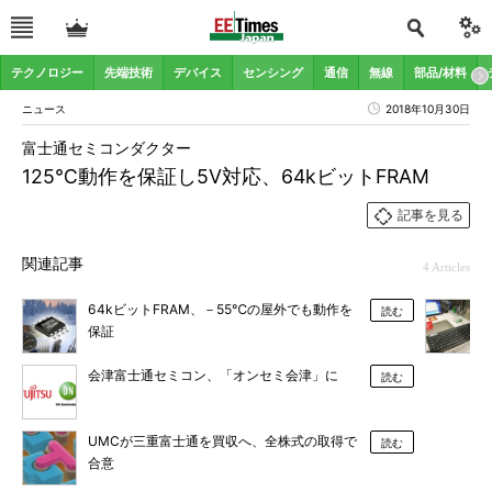
テクノロジー
先端技術
デバイス
センシング
通信
無線
部品/材料
ニュース
2018年10月30日
富士通セミコンダクター
125℃動作を保証し5V対応、64kビットFRAM
記事を見る
関連記事
4 Articles
64kビットFRAM、－55℃の屋外でも動作を
読む
保証
会津富士通セミコン、「オンセミ会津」に
読む
UMCが三重富士通を買収へ、全株式の取得で
読む
合意