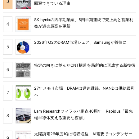
回避できている理由
SK hynixの四半期業績、5四半期連続で売上高と営業利
益が過去最高を更新
2026年Q2のDRAM市場シェア、Samsungが首位に
特定の向きに並んだCNT構造を局所的に形成する新技術
27年メモリ市場 DRAMは逼迫継続、NANDは供給緩和
へ
Lam Researchフィラッハ拠点40周年 Rapidus「最先
端半導体支える重要な役割」
太陽誘電26年度1Qは増収増益 AI需要でコンデンサー