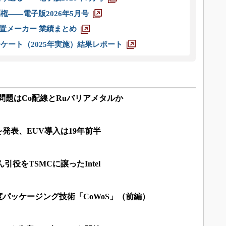
権――電子版2026年5月号
装置メーカー 業績まとめ
ケート（2025年実施）結果レポート
l、問題はCo配線とRuバリアメタルか
を発表、EUV導入は19年前半
引役をTSMCに譲ったIntel
度パッケージング技術「CoWoS」（前編）