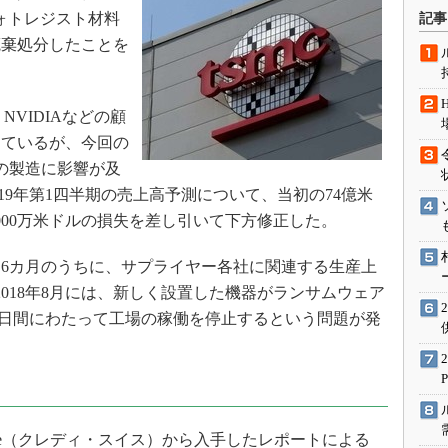
術を知る
フォトレジスト材料
記事
エンジニア”が仕掛けた社内
廃棄処分したことを
念の180日
ションは日本を救うのか
on、NVIDIAなどの顧
IoT通信
しているが、今回の
ナリスト「未来展望」
ーの製造に影響が及
愛されないエンジニア」の
行動論
019年第1四半期の売上高予測について、当初の74億米
000万米ドルの損失を差し引いて下方修正した。
6カ月のうちに、サプライヤー各社に関連する生産上
018年8月には、新しく設置した機器がランサムウェア
に、3日間にわたって工場の稼働を停止するという問題が発
 Suisse（クレディ・スイス）から入手したレポートによる