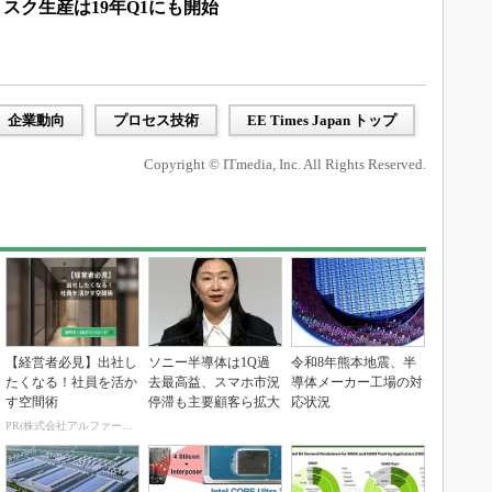
リスク生産は19年Q1にも開始
企業動向
プロセス技術
EE Times Japan トップ
Copyright © ITmedia, Inc. All Rights Reserved.
【経営者必見】出社し
ソニー半導体は1Q過
令和8年熊本地震、半
たくなる！社員を活か
去最高益、スマホ市況
導体メーカー工場の対
す空間術
停滞も主要顧客ら拡大
応状況
PR(株式会社アルファーテクノ)