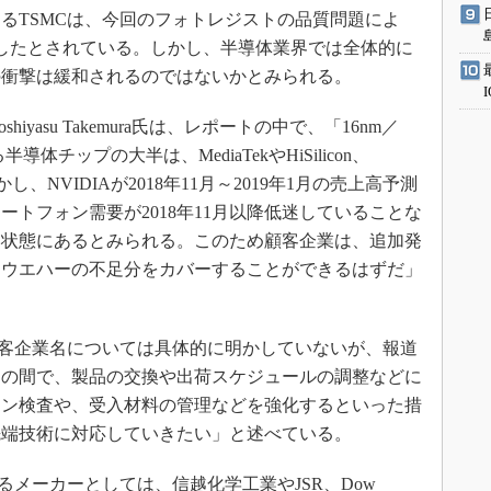
るTSMCは、今回のフォトレジストの品質問題によ
したとされている。しかし、半導体業界では全体的に
の衝撃は緩和されるのではないかとみられる。
oshiyasu Takemura氏は、レポートの中で、「16nm／
体チップの大半は、MediaTekやHiSilicon、
、NVIDIAが2018年11月～2019年1月の売上高予測
トフォン需要が2018年11月以降低迷していることな
い状態にあるとみられる。このため顧客企業は、追加発
たウエハーの不足分をカバーすることができるはずだ」
客企業名については具体的に明かしていないが、報道
との間で、製品の交換や出荷スケジュールの調整などに
イン検査や、受入材料の管理などを強化するといった措
先端技術に対応していきたい」と述べている。
メーカーとしては、信越化学工業やJSR、Dow