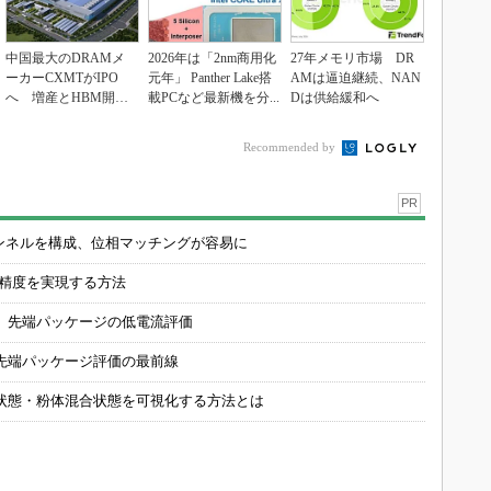
中国最大のDRAMメ
2026年は「2nm商用化
27年メモリ市場 DR
ーカーCXMTがIPO
元年」 Panther Lake搭
AMは逼迫継続、NAN
へ 増産とHBM開発
載PCなど最新機を分...
Dは供給緩和へ
で存在感
Recommended by
PR
チャンネルを構成、位相マッチングが容易に
の精度を実現する方法
 先端パッケージの低電流評価
先端パッケージ評価の最前線
状態・粉体混合状態を可視化する方法とは