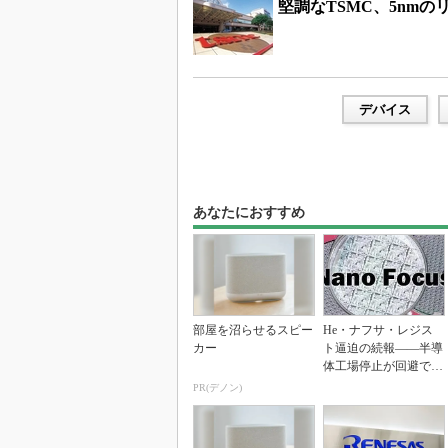
堅調なTSMC、5nmの
デバイス
あなたにおすすめ
部屋を沼らせるスピー
He・ナフサ・レジス
カー
ト逼迫の続報――半導
体工場停止が回避でき
ている理由
PR(デノン)