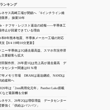
ランキング
ルネサス高崎工場が閉鎖へ 「6インチライン維
持限界」 操業50年
He・ナフサ・レジスト逼迫の続報――半導体工
場停止が回避できている理由
令和8年熊本地震、半導体メーカー工場の対応
状況【8/4 19時10分更新】
ソニー半導体は1Q過去最高益、スマホ市況停滞
も主要顧客ら拡大
村田製作所、26年度1Qは売上高が過去最高 デ
ータセンター関連は81％増
27年メモリ市場 DRAMは逼迫継続、NANDは
供給緩和へ
2026年は「2nm商用化元年」 Panther Lake搭載
PCなど最新機を分解
ルネサス、26年2Qは増収増益 データセンター
需要強く「供給はパツパツ」