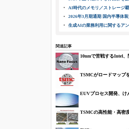
AI時代のメモリ／ストレージ覇
2026年3月期通期 国内半導体
生成AIの業務利用に関するアン
関連記事
10nmで苦戦するInte
TSMCがロードマップ
EUVプロセス開発、けん
TSMCの高性能・高密