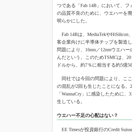
光伝送技
つである「Fab 14B」において、
“異端児
の品質不良のために、ウエハーを
改革、執
明らかにした。
イノベー
Fab 14Bは、MediaTekやHiSilic
JASA発
客企業向けに半導体チップを製造
IHSア
問題により、16nm／12nmウエハ
「英語に
ための新
んだという。このためTSMCは、2
ドルから、約7％に相当する約5億5
同社では今回の問題により、ここ
の混乱が2回も生じたことになる。2
「WannaCry」に感染したため
生している。
ウエハー不足の心配はない？
EE Timesが投資銀行のCredit