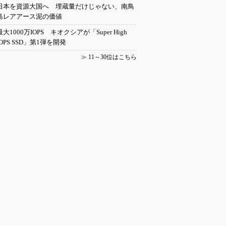
日本を資源大国へ 埋蔵量だけじゃない、南鳥
島レアアース泥の価値
最大1000万IOPS キオクシアが「Super High
IOPS SSD」第1弾を開発
≫
11～30位はこちら