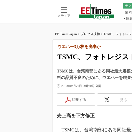
テク
業界
電池／エネル
ア
メディア
特
メ
福田昭の
LS
EE Times Japan
>
プロセス技術
>
TSMC、フォトレジ
福田昭の
マ
湯之上隆
ウエハー3万枚を廃棄か
FP
大山聡の
TSMC、フォトレジス
大原雄介
ック
TSMCは、台湾南部にある同社最大規模の
リタイア
料の品質不良のために、ウエハーを廃棄
学漂流記
2019年02月21日 09時30分 公開
世界を「
踊るバズワ
印刷する
見る
Buzzwo
この10
売上高を下方修正
で起こる
製品分解
TSMCは、台湾南部にある同社最