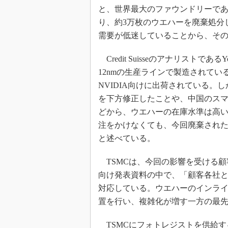
と、世界最大のファウンドリーであ
り、約3万枚のウエハーを廃棄処分
需要が低迷していることから、そ
Credit SuisseのアナリストであるY
12nmの生産ラインで製造されている半導
NVIDIA向けに出荷されている。しかし
を下方修正したことや、中国のスマー
どから、ウエハーの在庫水準は高
注をかけなくても、今回廃棄され
と述べている。
TSMCは、今回の影響を受ける顧
向け発表資料の中で、「顧客各社
対応している。ウエハーのインラ
置を行い、複雑化が増す一方の最
TSMCにフォトレジストを供給する