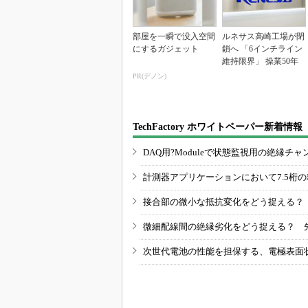
部屋を一瞬で没入空間
ルネサス高崎工場が閉
にするガジェット
鎖へ 「6インチライン
維持限界」 操業50年
PR(デノン)
TechFactory ホワイトペーパー新着情報
DAQ用?Moduleで状態監視用の絶縁
計測器アプリケーションにおいて7.5桁
接合部の微小な抵抗変化をどう捉える？
微細配線間の絶縁劣化をどう捉える？ 
次世代電池の性能を担保する、電極表面