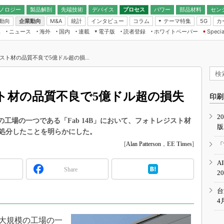
ノロジー
製品解剖
先端技術
デバイス
プロセス
パワー
部品材料
セン
動向
企業動向
統計
インタビュー
コラム
テーマ特集
カ
M&A
5G
ギー
ナログ
無線
集
ニュース
海外
国内
連載
電子版
読者登録
ホワイトペーパー
Specia
フィジカルAI
IoT・エッジコ
モリ
EXPO
Microchip情報
ストレージ通信
EE Times Japan×EDN Japan統合電
エッジAI
子版
I
SEMICON Japan
スト材の品質不良で5億ドル超の損...
デバイス通信
パワーエレクトロニクス
電子ブックレット
イコン
CEATEC
のナノフォーカス
半導体後工程
GA
EdgeTech＋
業界スコープ
ト材の品質不良で5億ドル超の損失
読者調査（EE Times Research）
印刷
TECHNO-FRONT
のエレ・組み込みプレイバ
カーボンニュートラル
2
人とくるま展
工場の一つである「Fab 14B」において、フォトレジスト材
版
IoT
直前エンジニアの社会人大
処分したことを明らかにした。
電源設計（EDN Japan）
[
Alan Patterson
，
EE Times
]
「
数字」で回してみよう
エレクトロニクス入門（EDN
A
Japan）
ード ～Behind the
Share
2
rd
年で起こったこと、次の10年
台
こと
4
で探るアジアの新トレンド
大規模の工場の一