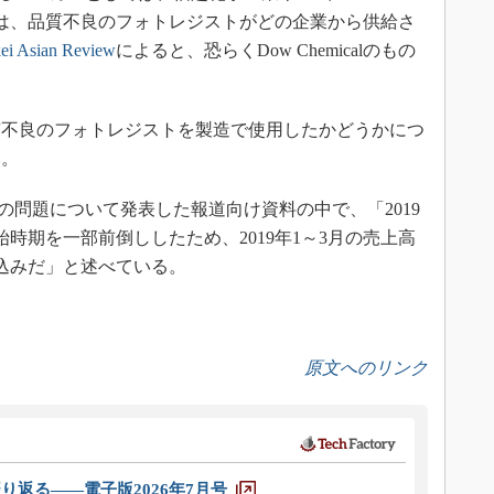
SMCは、品質不良のフォトレジストがどの企業から供給さ
ei Asian Review
によると、恐らくDow Chemicalのもの
不良のフォトレジストを製造で使用したかどうかにつ
い。
の問題について発表した報道向け資料の中で、「2019
時期を一部前倒ししたため、2019年1～3月の売上高
見込みだ」と述べている。
原文へのリンク
り返る――電子版2026年7月号