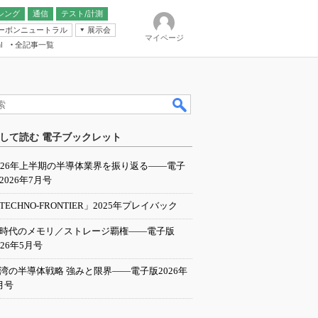
シング
通信
テスト/計測
ーボンニュートラル
展示会
マイページ
全記事一覧
l
ンピューティング
して読む 電子ブックレット
IER
026年上半期の半導体業界を振り返る――電子
2026年7月号
TECHNO-FRONTIER」2025年プレイバック
I時代のメモリ／ストレージ覇権――電子版
026年5月号
湾の半導体戦略 強みと限界――電子版2026年
月号