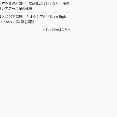
日本を資源大国へ 埋蔵量だけじゃない、南鳥
島レアアース泥の価値
最大1000万IOPS キオクシアが「Super High
IOPS SSD」第1弾を開発
≫
11～30位はこちら