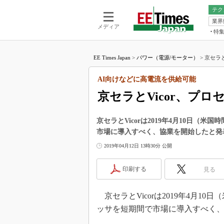
テク
業界
電池／エネル
ア
メディア
特
メ
福田昭の
LS
EE Times Japan
>
パワー（電源/モーター）
>
京セラと
福田昭の
マ
湯之上隆
AI向けなどに高電流を供給可能
FP
大山聡の
京セラとVicor、プ
大原雄介
ック
京セラとVicorは2019年4月10日（
リタイア
市場に導入すべく、協業を開始したと発
学漂流記
2019年04月12日 13時30分 公開
世界を「
踊るバズワ
印刷する
見る
Buzzwo
この10
京セラとVicorは2019年4月1
で起こる
ッサを短期間で市場に導入すべく
製品分解