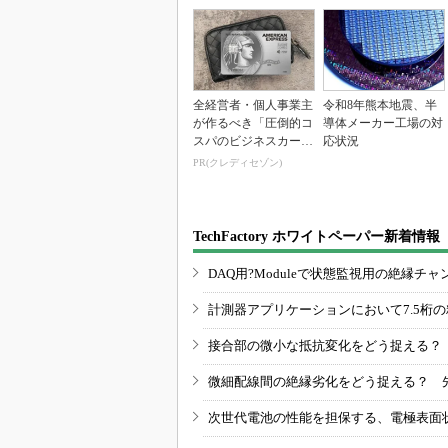
全経営者・個人事業主
令和8年熊本地震、半
が作るべき「圧倒的コ
導体メーカー工場の対
スパのビジネスカー
応状況
ド」
PR(クレディセゾン)
TechFactory ホワイトペーパー新着情報
DAQ用?Moduleで状態監視用の絶縁
計測器アプリケーションにおいて7.5桁
接合部の微小な抵抗変化をどう捉える？
微細配線間の絶縁劣化をどう捉える？ 
次世代電池の性能を担保する、電極表面