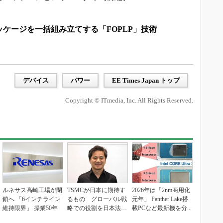
ケージを一括組み立てする「FOPLP」技術
デバイス
パワー
EE Times Japan トップ
Copyright © ITmedia, Inc. All Rights Reserved.
ルネサス高崎工場が閉
TSMCが日本に期待す
2026年は「2nm商用化
鎖へ 「6インチライン
るもの グローバル戦
元年」 Panther Lake搭
維持限界」 操業50年
略での役割を日本法人
載PCなど最新機を分...
社長に聞く