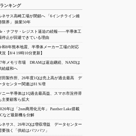
ランキング
ルネサス高崎工場が閉鎖へ 「6インチライン維
持限界」 操業50年
He・ナフサ・レジスト逼迫の続報――半導体工
場停止が回避できている理由
令和8年熊本地震、半導体メーカー工場の対応
状況【8/4 19時10分更新】
27年メモリ市場 DRAMは逼迫継続、NANDは
供給緩和へ
村田製作所、26年度1Qは売上高が過去最高 デ
ータセンター関連は81％増
ソニー半導体は1Q過去最高益、スマホ市況停滞
も主要顧客ら拡大
2026年は「2nm商用化元年」 Panther Lake搭載
PCなど最新機を分解
ルネサス、26年2Qは増収増益 データセンター
需要強く「供給はパツパツ」