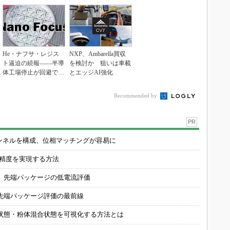
He・ナフサ・レジス
NXP、Ambarella買収
ト逼迫の続報――半導
を検討か 狙いは車載
体工場停止が回避でき
とエッジAI強化
ている理由
Recommended by
PR
チャンネルを構成、位相マッチングが容易に
の精度を実現する方法
 先端パッケージの低電流評価
先端パッケージ評価の最前線
状態・粉体混合状態を可視化する方法とは