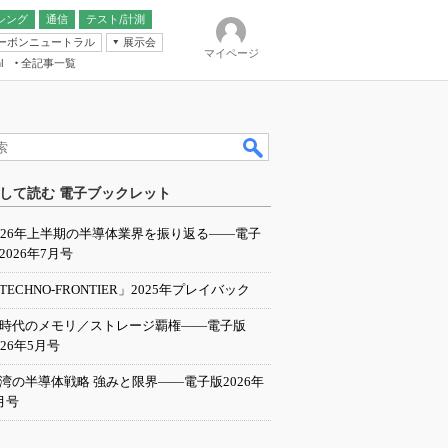
シング
通信
テスト/計測
ーボンニュートラル
展示会
マイページ
全記事一覧
l
ンピューティング
して読む 電子ブックレット
IER
026年上半期の半導体業界を振り返る――電子
2026年7月号
TECHNO-FRONTIER」2025年プレイバック
I時代のメモリ／ストレージ覇権――電子版
026年5月号
湾の半導体戦略 強みと限界――電子版2026年
月号