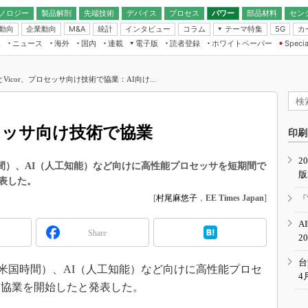
ノロジー
製品解剖
先端技術
デバイス
プロセス
パワー
部品材料
セン
動向
企業動向
統計
インタビュー
コラム
テーマ特集
カ
M&A
5G
ギー
ナログ
無線
集
ニュース
海外
国内
連載
電子版
読者登録
ホワイトペーパー
Specia
フィジカルAI
IoT・エッジコ
モリ
EXPO
Microchip情報
ストレージ通信
EE Times Japan×EDN Japan統合電
エッジAI
子版
I
SEMICON Japan
Vicor、プロセッサ向け技術で協業：AI向け...
デバイス通信
パワーエレクトロニクス
電子ブックレット
イコン
CEATEC
のナノフォーカス
半導体後工程
GA
EdgeTech＋
業界スコープ
ロセッサ向け技術で協業
読者調査（EE Times Research）
印刷
TECHNO-FRONT
のエレ・組み込みプレイバ
カーボンニュートラル
2
人とくるま展
米国時間）、AI（人工知能）など向けに高性能プロセッサを短期間で
版
IoT
直前エンジニアの社会人大
表した。
電源設計（EDN Japan）
[
村尾麻悠子
，
EE Times Japan
]
「
数字」で回してみよう
エレクトロニクス入門（EDN
A
Japan）
ード ～Behind the
Share
2
rd
年で起こったこと、次の10年
台
0日（米国時間）、AI（人工知能）など向けに高性能プロセ
こと
4
、協業を開始したと発表した。
で探るアジアの新トレンド