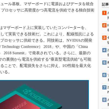
術を知る
ュール基板、マザーボードに電源およびデータを統合
記事
エンジニア”が仕掛けた社内
は、プロセッサに高密度かつ高電流を供給できる独自技術
念の180日
ションは日本を救うのか
geは、従来はマザーボード上に実装していたコンバーターを、
IoT通信
隣接して実装できる技術だ。これにより、配線抵抗による
ナリスト「未来展望」
プロセッサに供給できる。同技術は、NVIDIAの開発
愛されないエンジニア」の
ology Conference） 2018」や、中国の「China
行動論
mmittee） 2018 Summit」で発表されている。さらに、最新の
、プロセッサの裏側から電流を供給する“垂直型電流供給”も可能
ることで、配電損失をさらに抑え、I/O性能を最大化
ている。