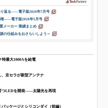
り返る――電子版2026年7月号
権――電子版2026年5月号
装置メーカー 業績まとめ
源の仕組みをおさらいしよう～
時最大1000Aを給電
し、京セラが新型アンテナ
育つLEDを開発――太陽光を再現
とパッケージとシリコンダイ（前編）