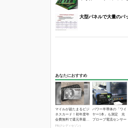
大型パネルで大量のパッ
あなたにおすすめ
マイルが超たまるビジ
パワー半導体の「ワイ
ネスカード！初年度年
ヤー1本」も測定 光
会費無料で還元率最大
プローブ電流センサー
1.125%
PR(クレディセゾン)