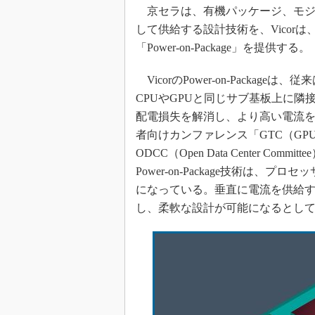
光伝送技
京セラは、有機パッケージ、モジ
“異端児
して供給する設計技術を、Vicor
改革、執
「Power-on-Package」を提供する。
イノベー
VicorのPower-on-Packa
JASA発
CPUやGPUと同じサブ基板上に
IHSア
配電損失を解消し、より高い電流を
「英語に
者向けカンファレンス「GTC（GPU Techn
ための新
ODCC（Open Data Center Co
Power-on-Package技術は
になっている。垂直に電流を供給す
し、柔軟な設計が可能になるとし