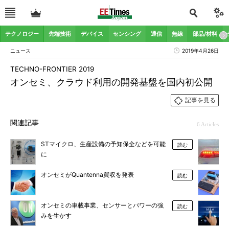
テクノロジー
先端技術
デバイス
センシング
通信
無線
部品/材料
ニュース
2019年4月26日
TECHNO-FRONTIER 2019
オンセミ、クラウド利用の開発基盤を国内初公開
記事を見る
関連記事
6 Articles
STマイクロ、生産設備の予知保全などを可能
読む
に
オンセミがQuantenna買収を発表
読む
オンセミの車載事業、センサーとパワーの強
読む
みを生かす