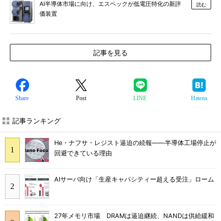
AI半導体市場に向け、エスペックが低電圧特化の新評
読む
価装置
記事を見る
Share
Post
LINE
Hatena
記事ランキング
He・ナフサ・レジスト逼迫の続報――半導体工場停止が
回避できている理由
AIサーバ向け「生産キャパシティー超える受注」ローム
27年メモリ市場 DRAMは逼迫継続、NANDは供給緩和