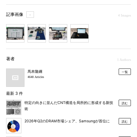
記事画像
＋
4 Images
1
2
3
4
著者
1 Authors
馬本隆綱
一覧
4648 Articles
最新 3 件
特定の向きに並んだCNT構造を局所的に形成する新技
読む
術
2026年Q2のDRAM市場シェア、Samsungが首位に
読む