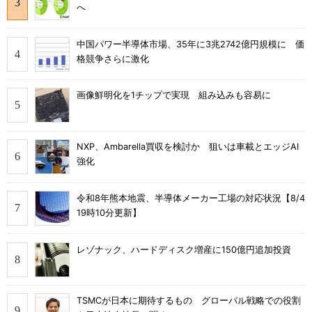
へ
中国パワー半導体市場、35年に3兆2742億円規模に 価
格競争さらに激化
画像鮮明化を1チップで実現 組み込みも容易に
NXP、Ambarella買収を検討か 狙いは車載とエッジAI
強化
令和8年熊本地震、半導体メーカー工場の対応状況【8/4
19時10分更新】
レゾナック、ハードディスク増産に150億円追加投資
TSMCが日本に期待するもの グローバル戦略での役割