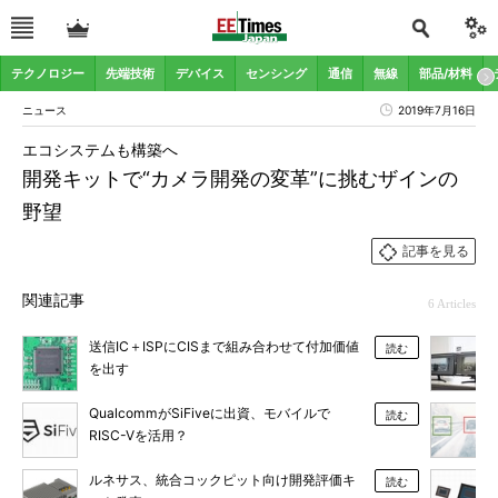
テクノロジー
先端技術
デバイス
センシング
通信
無線
部品/材料
ニュース
2019年7月16日
エコシステムも構築へ
開発キットで“カメラ開発の変革”に挑むザインの
野望
記事を見る
関連記事
6 Articles
送信IC＋ISPにCISまで組み合わせて付加価値
読む
を出す
QualcommがSiFiveに出資、モバイルで
読む
RISC-Vを活用？
ルネサス、統合コックピット向け開発評価キ
読む