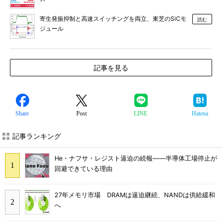
寄生発振抑制と高速スイッチングを両立、東芝のSiCモ
読む
ジュール
記事を見る
Share
Post
LINE
Hatena
記事ランキング
He・ナフサ・レジスト逼迫の続報――半導体工場停止が
回避できている理由
27年メモリ市場 DRAMは逼迫継続、NANDは供給緩和
へ