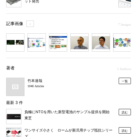
ット発売
記事画像
＋
7 Images
1
2
3
4
5
6
7
著者
1 Authors
竹本達哉
一覧
1048 Articles
最新 3 件
負極にNTOを用いた新型電池のサンプル提供を開始
読む
東芝
ワンサイズ小さく ロームが新汎用チップ抵抗シリー
読む
ズ