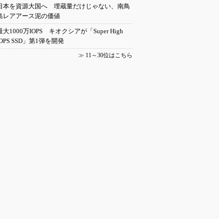
日本を資源大国へ 埋蔵量だけじゃない、南鳥
島レアアース泥の価値
最大1000万IOPS キオクシアが「Super High
IOPS SSD」第1弾を開発
≫
11～30位はこちら