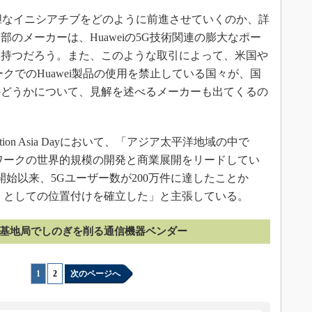
大胆なイニシアチブをどのように前進させていくのか、詳
のメーカーは、Huaweiの5G技術関連の膨大なポー
を持つだろう。また、このような取引によって、米国や
クでのHuawei製品の使用を禁止している国々が、国
かどうかについて、見解を述べるメーカーも出てくるの
tion Asia Dayにおいて、「アジア太平洋地域の中で
ワークの世界的規模の開発と商業展開をリードしてい
ス開始以来、5Gユーザー数が200万件に達したことか
』としての位置付けを確立した」と主張している。
G基地局でしのぎを削る通信機器ベンダー
1
|
2
次のページへ