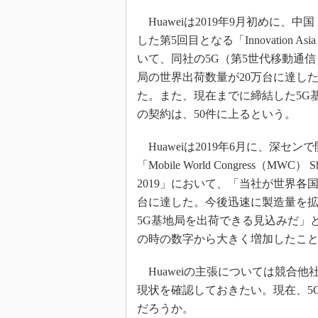
光伝送技
Huaweiは2019年9月初めに、中
“異端児
改革、執
した第5回目となる「Innovation Asi
いて、同社の5G（第5世代移動通
イノベー
局の世界出荷数量が20万台に達し
JASA発
た。また、現在までに締結した5G
IHSア
の契約は、50件に上るという。
「英語に
ための新
Huaweiは2019年6月に、深セン
「Mobile World Congress（MWC） Sh
2019」において、「当社が世界各
台に達した。今後迅速に製造量を拡大
5G基地局を出荷できる見込みだ」
の時の数字から大きく増加したこ
Huaweiの主張については競合他
現状を確認しておきたい。現在、5
だろうか。