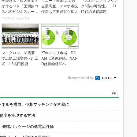
全経営者・個人事業主
ソニー半導体は1Q過
「2031年にアップリン
が作るべき「圧倒的コ
去最高益、スマホ市況
ク5倍の可能性」 AI
スパのビジネスカー
停滞も主要顧客ら拡大
時代の通信課題
ド」
PR(クレディセゾン)
マイクロン、AI需要
27年メモリ市場 DR
で広島工場増強へ起工
AMは逼迫継続、NAN
式 1.5兆円投資
Dは供給緩和へ
Recommended by
PR
チャンネルを構成、位相マッチングが容易に
の精度を実現する方法
 先端パッケージの低電流評価