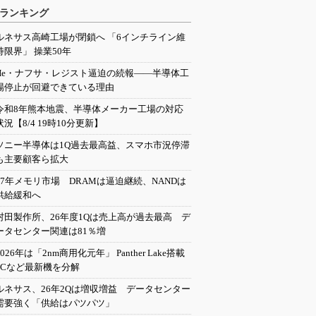
ランキング
ルネサス高崎工場が閉鎖へ 「6インチライン維
持限界」 操業50年
He・ナフサ・レジスト逼迫の続報――半導体工
場停止が回避できている理由
令和8年熊本地震、半導体メーカー工場の対応
状況【8/4 19時10分更新】
ソニー半導体は1Q過去最高益、スマホ市況停滞
も主要顧客ら拡大
27年メモリ市場 DRAMは逼迫継続、NANDは
供給緩和へ
村田製作所、26年度1Qは売上高が過去最高 デ
ータセンター関連は81％増
2026年は「2nm商用化元年」 Panther Lake搭載
PCなど最新機を分解
ルネサス、26年2Qは増収増益 データセンター
需要強く「供給はパツパツ」