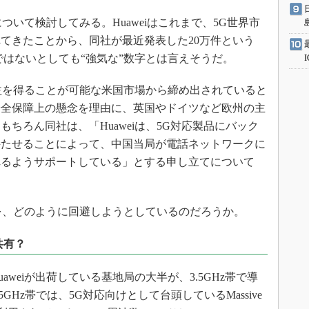
ついて検討してみる。Huaweiはこれまで、5G世界市
てきたことから、同社が最近発表した20万件という
ではないとしても“強気な”数字とは言えそうだ。
利益を得ることが可能な米国市場から締め出されていると
安全保障上の懸念を理由に、英国やドイツなど欧州の主
ちろん同社は、「Huaweiは、5G対応製品にバック
持たせることによって、中国当局が電話ネットワークに
れるようサポートしている」とする申し立てについて
難を、どのように回避しようとしているのだろうか。
共有？
weiが出荷している基地局の大半が、3.5GHz帯で導
GHz帯では、5G対応向けとして台頭しているMassive