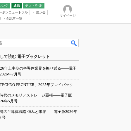
シング
通信
テスト/計測
ーボンニュートラル
展示会
マイページ
全記事一覧
l
ンピューティング
して読む 電子ブックレット
IER
026年上半期の半導体業界を振り返る――電子
2026年7月号
TECHNO-FRONTIER」2025年プレイバック
I時代のメモリ／ストレージ覇権――電子版
026年5月号
湾の半導体戦略 強みと限界――電子版2026年
月号