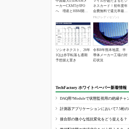
中国最大のDRAMメ
マイルが超たまるビジ
ーカーCXMTがIPO
ネスカード！初年度年
へ 増産とHBM開発
会費無料で還元率最大
で存在感
1.125%
PR(クレディセゾン)
ソシオネクスト、26年
令和8年熊本地震、半
1Qは赤字転落も通期
導体メーカー工場の対
予想据え置き
応状況
TechFactory ホワイトペーパー新着情報
DAQ用?Moduleで状態監視用の絶縁
計測器アプリケーションにおいて7.5桁
接合部の微小な抵抗変化をどう捉える？