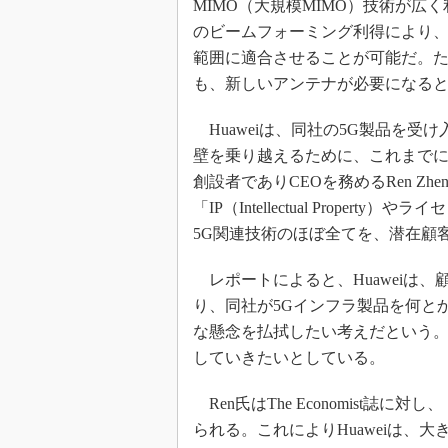
MIMO（大規模MIMO）技術が広く利
のビームフォーミング利得により、3G／
範囲に適合させることが可能だ。た
も、新しいアンテナが必要になる
Huaweiは、同社の5G製品を受
壁を乗り越えるために、これまで
創設者でありCEOを務めるRen Zhen
「IP（Intellectual Prop
5G関連技術のほぼ全てを、潜在顧
レポートによると、Huaweiは
り、同社が5Gインフラ製品を何と
な懸念を払拭したい考えだという
していきたいとしている。
Ren氏はThe Economist
られる。これによりHuaweiは、