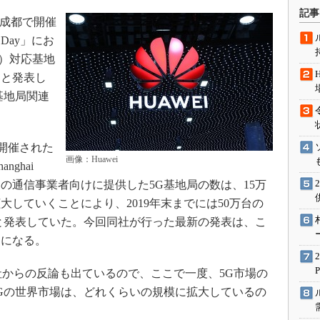
術を知る
記事
国 成都で開催
エンジニア”が仕掛けた社内
念の180日
a Day」にお
信）対応基地
ションは日本を救うのか
たと発表し
IoT通信
基地局関連
ナリスト「未来展望」
愛されないエンジニア」の
行動論
で開催された
画像：Huawei
anghai
国の通信事業者向けに提供した5G基地局の数は、15万
していくことにより、2019年末までには50万台の
と発表していた。今回同社が行った最新の発表は、こ
とになる。
社からの反論も出ているので、ここで一度、5G市場の
Gの世界市場は、どれくらいの規模に拡大しているの