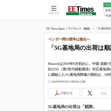
テク
業界
電池／エネル
ア
メディア
特
メ
福田昭の
LS
EE Times Japan
>
ワイヤレス（無線）
>
「5G基地局の
福田昭の
マ
湯之上隆
ベンダー間の競争は激化へ
FP
大山聡の
「5G基地局の出荷は順調
大原雄介
ック
リタイア
Huaweiは2019年9月初めに、中国 成都で
学漂流記
社の5G（第5世代移動通信）対応基地局
に締結した5G基地局関連の契約は、50
世界を「
2019年09月19日 11時30分 公開
踊るバズワ
Buzzwo
印刷する
見る
この10
で起こる
製品分解
5G基地局の出荷は「順調」