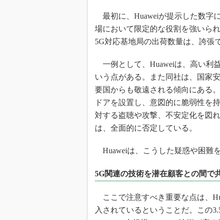
最初に、Huaweiが提示した数字に
場において限定的な役割を強いられ
5G対応基地局の出荷数量は、誇張
一例として、Huaweiは、高い
いう点がある。また同社は、国家
要国からも敬遠される傾向にある。も
ドアを設置し、意図的に脆弱性を
対する盗聴や攻撃、不安定化を図
は、全面的に否定している。
Huaweiは、こうした疑惑や困
5G関連の技術を潜在顧客との間で
ここで注意すべき重要な点は、Hua
入されているということだ。この3.5