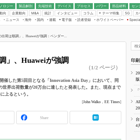
ノロジー
製品解剖
先端技術
デバイス
プロセス
パワー
部品材料
セン
動向
企業動向
統計
インタビュー
コラム
テーマ特集
カ
M&A
5G
ギー
ナログ
無線
集
ニュース
海外
国内
連載
電子版
読者登録
ホワイトペーパー
Specia
フィジカルAI
IoT・エッジコ
モリ
EXPO
Microchip情報
ストレージ通信
EE Times Japan×EDN Japan統合電
エッジAI
子版
I
SEMICON Japan
出荷は順調」、Huaweiが強調：ベンダー...
デバイス通信
パワーエレクトロニクス
電子ブックレット
イコン
CEATEC
のナノフォーカス
半導体後工程
GA
EdgeTech＋
業界スコープ
」、Huaweiが強調
読者調査（EE Times Research）
印刷
TECHNO-FRONT
のエレ・組み込みプレイバ
（1/2 ページ）
カーボンニュートラル
2
人とくるま展
版
IoT
直前エンジニアの社会人大
開催した第5回目となる「Innovation Asia Day」において、同
の世界出荷数量が20万台に達したと発表した。また、現在まで
電源設計（EDN Japan）
「
件に上るという。
数字」で回してみよう
エレクトロニクス入門（EDN
A
[
John Walko
，
EE Times
]
Japan）
ード ～Behind the
2
rd
Share
年で起こったこと、次の10年
台
こと
4
で探るアジアの新トレンド