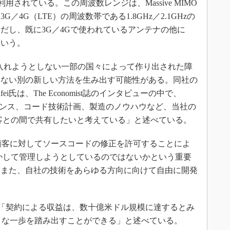
用されている。この周波数レンジは、Massive MIMO
4G（LTE）の周波数帯である1.8GHz／2.1GHzの
だし、既に3G／4Gで使われているアンテナの他に
という。
け入れようとしない一部の国々によって作り出された障
にない別の新しい方法を生み出す可能性がある。同社の
fei氏は、The Economist誌のインタビューの中で、
erty）やライセンス、コード技術計画、製造のノウハウなど、当社の
客との間で共有したいと考えている」と述べている。
、顧客に対してソースコードの修正を許可することによ
かして管理しようとしているのではないかという重要
。また、自社の技術をあらゆる方向に向けて自由に開発
誌に対し、「契約による収益は、数十億米ドル規模に達するとみ
大きな一歩を踏み出すことができる」と述べている。