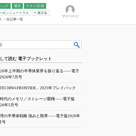
シング
通信
テスト/計測
ーボンニュートラル
展示会
マイページ
全記事一覧
l
ンピューティング
して読む 電子ブックレット
IER
026年上半期の半導体業界を振り返る――電子
2026年7月号
TECHNO-FRONTIER」2025年プレイバック
I時代のメモリ／ストレージ覇権――電子版
026年5月号
湾の半導体戦略 強みと限界――電子版2026年
月号