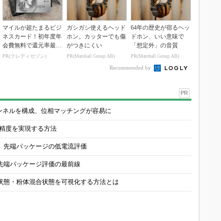
マイルが超たまるビジ
ガシガシ使えるヘッド
64年の歴史が宿るヘッ
ネスカード！初年度年
ホン。カッターでも傷
ドホン、いい意味で
会費無料で還元率最大
がつきにくい
「想定外」の音質
1.125%
PR(クレディセゾン)
PR(Marshall Group AB)
PR(Marshall Group AB)
Recommended by
PR
チャンネルを構成、位相マッチングが容易に
の精度を実現する方法
 先端パッケージの低電流評価
先端パッケージ評価の最前線
状態・粉体混合状態を可視化する方法とは