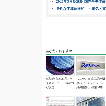
2026年3月期通期 国内半導体
身近な半導体技術 ～電気・電
あなたにおすすめ
令和8年熊本地震、半
ルネサス高崎工場が閉
導体メーカー工場の対
鎖へ 「6インチライン
応状況
維持限界」 操業50年