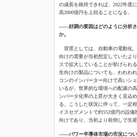
の成長を維持できれば、2022年度
高2000億円を上回ることになる。
――好調の要因はどのように分析
か。
背景としては、自動車の電動化、
向けの需要が当初想定していたよ
スで拡大していることが挙げられ
生向けの製品についても、われわ
コンのインバーター向けで高いシ
いるが、世界的な環境への配慮の
ンバータ化率の上昇が大きく見込
る。こうした状況に伴って、一定程
イスセグメントで約552億円の設
向けであり、当初より前倒しで生
――パワー半導体市場の市況につ