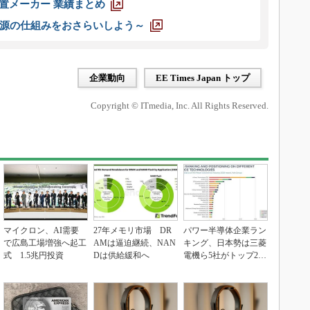
装置メーカー 業績まとめ
源の仕組みをおさらいしよう～
企業動向
EE Times Japan トップ
Copyright © ITmedia, Inc. All Rights Reserved.
マイクロン、AI需要
27年メモリ市場 DR
パワー半導体企業ラン
で広島工場増強へ起工
AMは逼迫継続、NAN
キング、日本勢は三菱
式 1.5兆円投資
Dは供給緩和へ
電機ら5社がトップ20
入り