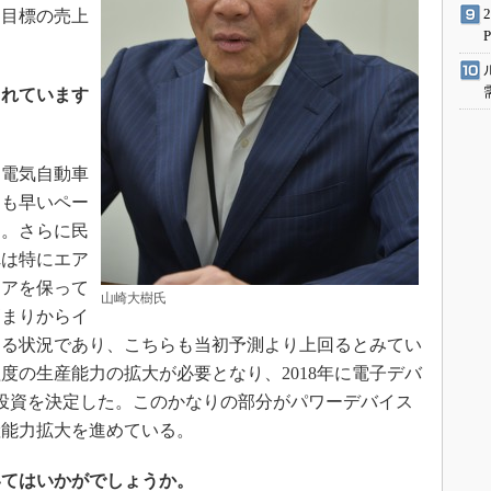
に目標の売上
されています
電気自動車
りも早いペー
る。さらに民
れは特にエア
ェアを保って
山崎大樹氏
高まりからイ
める状況であり、こちらも当初予測より上回るとみてい
度の生産能力の拡大が必要となり、2018年に電子デバ
備投資を決定した。このかなりの部分がパワーデバイス
産能力拡大を進めている。
いてはいかがでしょうか。