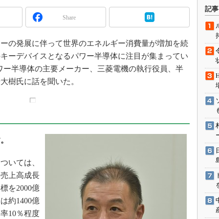
術を知る
記事
Share
エンジニア”が仕掛けた社内
念の180日
ションは日本を救うのか
ーの発展に伴って世界のエネルギー消費量が増加を続
のキーデバイスとなるパワー半導体に注目が集まってい
IoT通信
パワー半導体の主要メーカー、三菱電機の執行役員、半
ナリスト「未来展望」
崎大樹氏に話を聞いた。
愛されないエンジニア」の
行動論
す。
ついては、
平均売上高成長
標を2000億
は約1400億
率10％程度