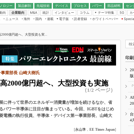
ノロジー
製品解剖
先端技術
デバイス
プロセス
パワー
部品材料
セン
動向
企業動向
統計
インタビュー
コラム
テーマ特集
カ
M&A
5G
ギー
ナログ
無線
集
ニュース
海外
国内
連載
電子版
読者登録
ホワイトペーパー
Specia
フィジカルAI
IoT・エッジコ
モリ
EXPO
Microchip情報
ストレージ通信
EE Times Japan×EDN Japan統合電
エッジAI
子版
I
SEMICON Japan
高2000億円超へ、大型投資も実...
デバイス通信
パワーエレクトロニクス
電子ブックレット
イコン
CEATEC
のナノフォーカス
半導体後工程
GA
EdgeTech＋
業界スコープ
読者調査（EE Times Research）
印刷
TECHNO-FRONT
のエレ・組み込みプレイバ
カーボンニュートラル
2
人とくるま展
事業部長 山崎大樹氏
版
IoT
直前エンジニアの社会人大
上高2000億円超へ、大型投資も実施
電源設計（EDN Japan）
「
（1/2 ページ）
数字」で回してみよう
エレクトロニクス入門（EDN
A
Japan）
ード ～Behind the
展に伴って世界のエネルギー消費量が増加を続けるなか、省
2
rd
るパワー半導体に注目が集まっている。今回、IGBTをはじめ
年で起こったこと、次の10年
台
菱電機の執行役員、半導体・デバイス第一事業部長、山崎大
こと
4
で探るアジアの新トレンド
[
永山準
，
EE Times Japan
]