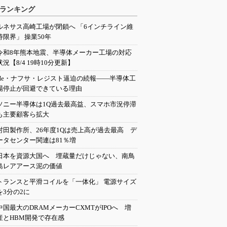
ランキング
ルネサス高崎工場が閉鎖へ 「6インチライン維
持限界」 操業50年
令和8年熊本地震、半導体メーカー工場の対応
状況【8/4 19時10分更新】
He・ナフサ・レジスト逼迫の続報――半導体工
場停止が回避できている理由
ソニー半導体は1Q過去最高益、スマホ市況停滞
も主要顧客ら拡大
村田製作所、26年度1Qは売上高が過去最高 デ
ータセンター関連は81％増
日本を資源大国へ 埋蔵量だけじゃない、南鳥
島レアアース泥の価値
トランスと平滑コイルを「一体化」 電源サイズ
を3分の2に
中国最大のDRAMメーカーCXMTがIPOへ 増
産とHBM開発で存在感