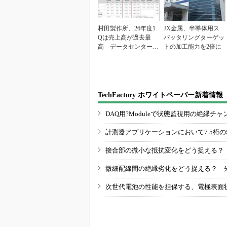
村田製作所、26年度1
JX金属、半導体用ス
Qは売上高が過去最
パッタリングターゲッ
高 データセンター関
トの加工能力を2倍に
連は81％増
TechFactory ホワイトペーパー新着情報
DAQ用?Moduleで状態監視用の絶縁
計測器アプリケーションにおいて7.5桁
接合部の微小な抵抗変化をどう捉える？
微細配線間の絶縁劣化をどう捉える？ 
次世代電池の性能を担保する、電極表面