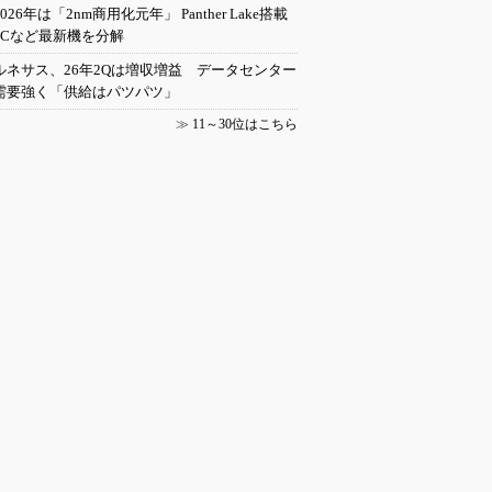
2026年は「2nm商用化元年」 Panther Lake搭載
PCなど最新機を分解
ルネサス、26年2Qは増収増益 データセンター
需要強く「供給はパツパツ」
≫
11～30位はこちら