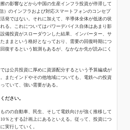
擦の影響などから中国の生産インフラ投資が停滞して
通信）のインフラおよび対応スマートフォンのコンセプ
が活発ではない。それに加えて、半導体全体が低迷の状
られる。これについてはパワーデバイス自体はあまり影
の設備投資がスローダウンした結果、インバーター、サ
ちたままという格好となっており、需要の回復時期につ
には回復するという観測もあるが、なかなか先が読みにく
では公共投資に厚めに資源配分するという予算編成が
い。またインドやその他地域についても、電鉄への投資
なっていて、強い需要がある。
てください。
ものの自動車、民生、そして電鉄向けが強く推移して
10％とする計画上にあるといえる。従って、投資につ
実に実行していく。