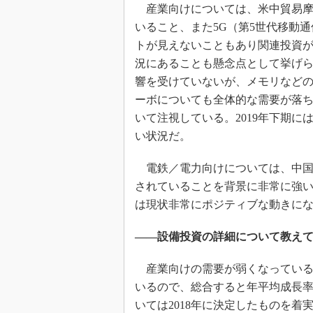
産業向けについては、米中貿易摩
いること、また5G（第5世代移動
トが見えないこともあり関連投資
況にあることも懸念点として挙げ
響を受けていないが、メモリなど
ーボについても全体的な需要が落
いて注視している。2019年下期
い状況だ。
電鉄／電力向けについては、中国
されていることを背景に非常に強
は現状非常にポジティブな動きに
――設備投資の詳細について教え
産業向けの需要が弱くなっている
いるので、総合すると年平均成長率
いては2018年に決定したものを着