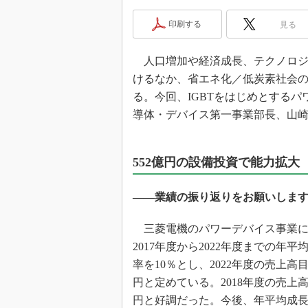
光伝送技
印刷する
見る
“異端児
改革、執
イノベー
人口増加や経済成長、テクノロジ
けるなか、省エネ化／低炭素社会
JASA発
る。今回、IGBTをはじめとする
IHSア
導体・デバイス第一事業部長、山
「英語に
ための新
552億円の設備投資で能力拡大
――業績の振り返りをお願いしま
三菱電機のパワーデバイス事業に
2017年度から2022年度までの年
率を10％とし、2022年度の売上高目
円と定めている。2018年度の売上高
円と好調だった。今後、年平均成長