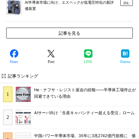
AI半導体市場に向け、エスペックが低電圧特化の新評
読む
価装置
記事を見る
Share
Post
LINE
Hatena
記事ランキング
He・ナフサ・レジスト逼迫の続報――半導体工場停止が
回避できている理由
AIサーバ向け「生産キャパシティー超える受注」ローム
中国パワー半導体市場、35年に3兆2742億円規模に 価