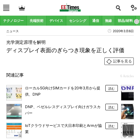
テクノロジー
先端技術
デバイス
センシング
通信
無線
部品/材料
ニュース
2020年3月6日
光学測定原理を解明
ディスプレイ表面のぎらつき現象を正しく評価
記事を見る
関連記事
6 Articles
ローカル5G向けSIMカードを20年3月から提
読む
供、DNP
DNP、ベゼルレスディスプレイ向けガラスカ
読む
バー
IoTクラウドサービスで大日本印刷とArmが協
読む
業