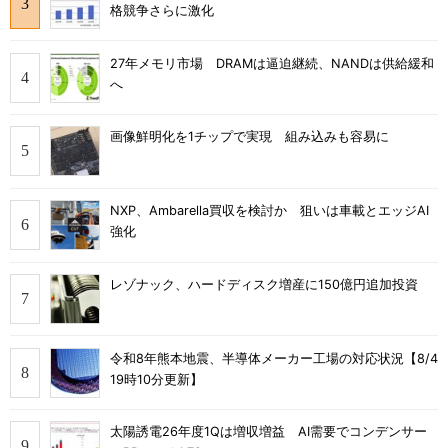
格競争さらに激化
27年メモリ市場 DRAMは逼迫継続、NANDは供給緩和
へ
画像鮮明化を1チップで実現 組み込みも容易に
NXP、Ambarella買収を検討か 狙いは車載とエッジAI
強化
レゾナック、ハードディスク増産に150億円追加投資
令和8年熊本地震、半導体メーカー工場の対応状況【8/4
19時10分更新】
太陽誘電26年度1Qは増収増益 AI需要でコンデンサー