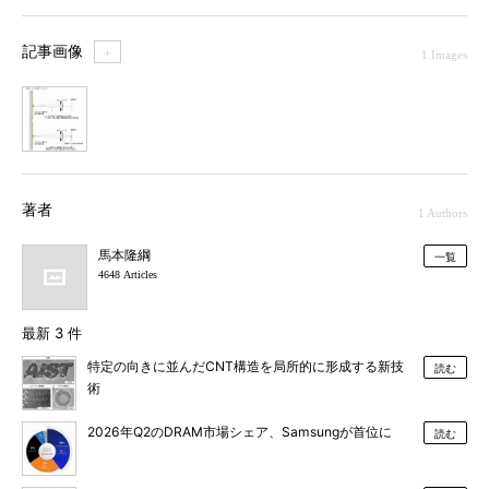
記事画像
＋
1 Images
1
著者
1 Authors
馬本隆綱
一覧
4648 Articles
最新 3 件
特定の向きに並んだCNT構造を局所的に形成する新技
読む
術
2026年Q2のDRAM市場シェア、Samsungが首位に
読む