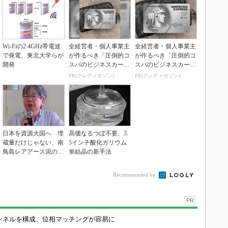
Wi-Fiの2.4GHz帯電波
全経営者・個人事業主
全経営者・個人事業主
で発電、東北大学らが
が作るべき「圧倒的コ
が作るべき「圧倒的コ
開発
スパのビジネスカー
スパのビジネスカー
ド」
ド」
PR(クレディセゾン)
PR(クレディセゾン)
日本を資源大国へ 埋
高価なるつぼ不要、3.
蔵量だけじゃない、南
5インチ酸化ガリウム
鳥島レアアース泥の価
単結晶の新手法
値
Recommended by
PR
チャンネルを構成、位相マッチングが容易に