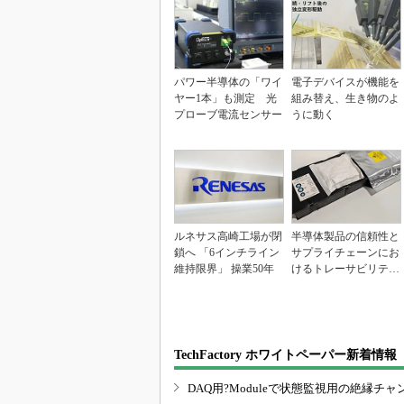
パワー半導体の「ワイ
電子デバイスが機能を
ヤー1本」も測定 光
組み替え、生き物のよ
プローブ電流センサー
うに動く
ルネサス高崎工場が閉
半導体製品の信頼性と
鎖へ 「6インチライン
サプライチェーンにお
維持限界」 操業50年
けるトレーサビリティ
の重要性（後編）
TechFactory ホワイトペーパー新着情報
DAQ用?Moduleで状態監視用の絶縁