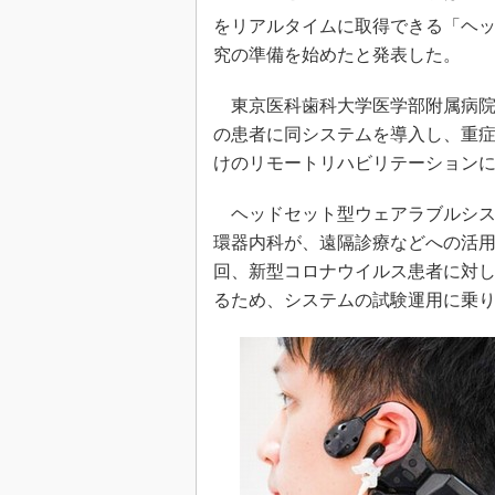
光伝送技
をリアルタイムに取得できる「ヘ
“異端児
究の準備を始めたと発表した。
改革、執
イノベー
東京医科歯科大学医学部附属病院
JASA発
の患者に同システムを導入し、重
けのリモートリハビリテーション
IHSア
「英語に
ヘッドセット型ウェアラブルシス
ための新
環器内科が、遠隔診療などへの活
回、新型コロナウイルス患者に対
るため、システムの試験運用に乗