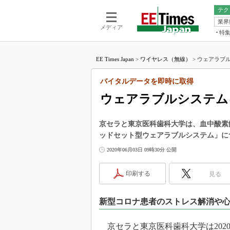
テク
業界
電池／エネル
ア
メディア
特
メ
福田昭の
LS
EE Times Japan
>
ワイヤレス（無線）
>
ウェアラブル
福田昭の
マ
湯之上隆
バイタルデータを即時に取得
FP
大山聡の
ウェアラブルシステム
大原雄介
ック
京セラと東京医科歯科大学は、血中酸素
リタイア
ッドセット型ウェアラブルシステム」に
学漂流記
2020年06月03日 09時30分 公開
世界を「
踊るバズワ
印刷する
見る
Buzzwo
この10
新型コロナ患者のストレス解消や
で起こる
製品分解
京セラと東京医科歯科大学は2020