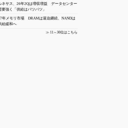
ルネサス、26年2Qは増収増益 データセンター
需要強く「供給はパツパツ」
27年メモリ市場 DRAMは逼迫継続、NANDは
供給緩和へ
≫
11～30位はこちら