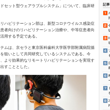
術を知る
記事
ッドセット型ウェアラブルシステム」について、臨床研
エンジニア”が仕掛けた社内
念の180日
ションは日本を救うのか
リハビリテーション部は、新型コロナウイルス感染症
IoT通信
症患者向けのリハビリテーション治療や、中等症患者向
に活用する予定である。
ナリスト「未来展望」
愛されないエンジニア」の
テムは、京セラと東京医科歯科大学医学部附属病院循
行動論
用を狙いとして共同研究しているシステムである。今
し、より効果的なリモートリハビリテーションを実現す
り出すこととした。