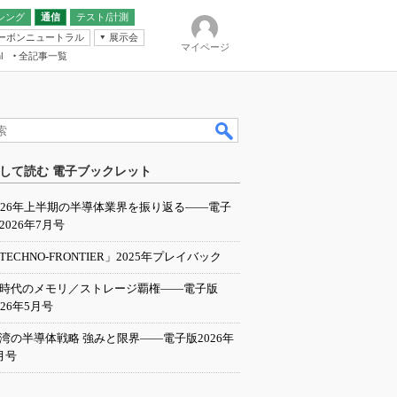
シング
通信
テスト/計測
ーボンニュートラル
展示会
マイページ
全記事一覧
l
ンピューティング
して読む 電子ブックレット
IER
026年上半期の半導体業界を振り返る――電子
2026年7月号
TECHNO-FRONTIER」2025年プレイバック
I時代のメモリ／ストレージ覇権――電子版
026年5月号
湾の半導体戦略 強みと限界――電子版2026年
月号