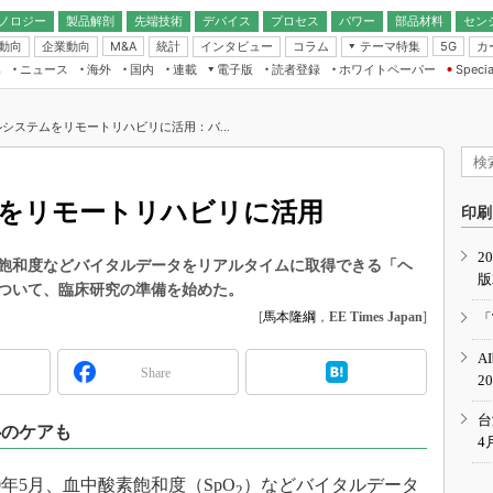
ノロジー
製品解剖
先端技術
デバイス
プロセス
パワー
部品材料
セン
動向
企業動向
統計
インタビュー
コラム
テーマ特集
カ
M&A
5G
ギー
ナログ
無線
集
ニュース
海外
国内
連載
電子版
読者登録
ホワイトペーパー
Specia
フィジカルAI
IoT・エッジコ
モリ
EXPO
Microchip情報
ストレージ通信
EE Times Japan×EDN Japan統合電
エッジAI
子版
I
SEMICON Japan
システムをリモートリハビリに活用：バ...
デバイス通信
パワーエレクトロニクス
電子ブックレット
イコン
CEATEC
のナノフォーカス
半導体後工程
GA
EdgeTech＋
業界スコープ
をリモートリハビリに活用
読者調査（EE Times Research）
印刷
TECHNO-FRONT
のエレ・組み込みプレイバ
カーボンニュートラル
2
人とくるま展
飽和度などバイタルデータをリアルタイムに取得できる「ヘ
版
IoT
直前エンジニアの社会人大
ついて、臨床研究の準備を始めた。
電源設計（EDN Japan）
[
馬本隆綱
，
EE Times Japan
]
「
数字」で回してみよう
エレクトロニクス入門（EDN
A
Japan）
ード ～Behind the
Share
2
rd
年で起こったこと、次の10年
台
心のケアも
こと
4
で探るアジアの新トレンド
年5月、血中酸素飽和度（SpO
）などバイタルデータ
2