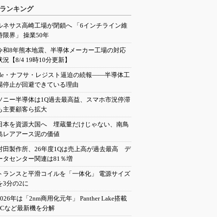
ランキング
ルネサス高崎工場が閉鎖へ 「6インチライン維
持限界」 操業50年
令和8年熊本地震、半導体メーカー工場の対応
状況【8/4 19時10分更新】
He・ナフサ・レジスト逼迫の続報――半導体工
場停止が回避できている理由
ソニー半導体は1Q過去最高益、スマホ市況停滞
も主要顧客ら拡大
日本を資源大国へ 埋蔵量だけじゃない、南鳥
島レアアース泥の価値
村田製作所、26年度1Qは売上高が過去最高 デ
ータセンター関連は81％増
トランスと平滑コイルを「一体化」 電源サイズ
を3分の2に
2026年は「2nm商用化元年」 Panther Lake搭載
PCなど最新機を分解