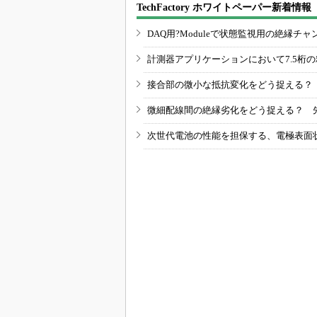
TechFactory ホワイトペーパー新着情報
DAQ用?Moduleで状態監視用の絶縁
計測器アプリケーションにおいて7.5桁
接合部の微小な抵抗変化をどう捉える？
微細配線間の絶縁劣化をどう捉える？ 
次世代電池の性能を担保する、電極表面