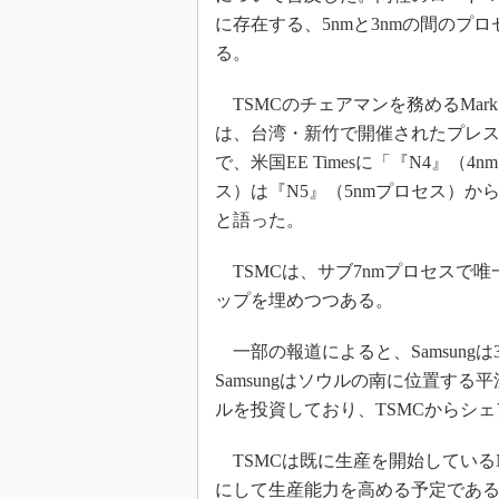
光伝送技
に存在する、5nmと3nmの間のプ
“異端児
る。
改革、執
イノベー
TSMCのチェアマンを務めるMark 
JASA発
は、台湾・新竹で開催されたプレ
で、米国EE Timesに「『N4』（4n
IHSア
ス）は『N5』（5nmプロセス）か
「英語に
ための新
と語った。
TSMCは、サブ7nmプロセスで唯一のラ
ップを埋めつつある。
一部の報道によると、Samsungは
Samsungはソウルの南に位置する
ルを投資しており、TSMCからシ
TSMCは既に生産を開始しているN
にして生産能力を高める予定である。T