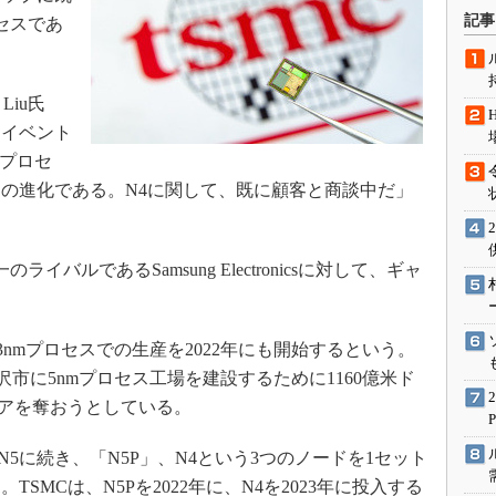
術を知る
記事
ロセスであ
エンジニア”が仕掛けた社内
念の180日
ションは日本を救うのか
Liu氏
IoT通信
スイベント
mプロセ
ナリスト「未来展望」
らの進化である。N4に関して、既に顧客と商談中だ」
愛されないエンジニア」の
行動論
イバルであるSamsung Electronicsに対して、ギャ
3nmプロセスでの生産を2022年にも開始するという。
平沢市に5nmプロセス工場を建設するために1160億米ド
ェアを奪おうとしている。
5に続き、「N5P」、N4という3つのノードを1セット
SMCは、N5Pを2022年に、N4を2023年に投入する