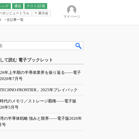
シング
通信
テスト/計測
ーボンニュートラル
展示会
マイページ
全記事一覧
l
ンピューティング
して読む 電子ブックレット
IER
026年上半期の半導体業界を振り返る――電子
2026年7月号
TECHNO-FRONTIER」2025年プレイバック
I時代のメモリ／ストレージ覇権――電子版
026年5月号
湾の半導体戦略 強みと限界――電子版2026年
月号