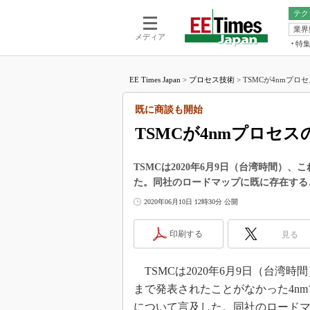
テク
業界
電池／エネル
ア
メディア
特
メ
福田昭の
LS
EE Times Japan
>
プロセス技術
>
TSMCが4nmプロ
福田昭の
マ
湯之上隆
既に商談も開始
FP
大山聡の
TSMCが4nmプロセ
大原雄介
ック
TSMCは2020年6月9日（台湾時間）
リタイア
た。同社のロードマップに既に存在する、
学漂流記
2020年06月10日 12時30分 公開
世界を「
踊るバズワ
印刷する
見る
Buzzwo
この10
TSMCは2020年6月9日（台湾時
で起こる
まで発表されたことがなかった4n
製品分解
について言及した。同社のロード