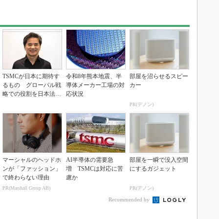
TSMCが日本に期待す
令和8年熊本地震、半
部屋を沼らせるスピー
るもの グローバル戦
導体メーカー工場の対
カー
略での役割を日本法人
応状況
社長に聞く
PR(デノン)
マーシャルのヘッドホ
AI半導体の需要急
部屋を一瞬で没入空間
ンが「ファッション」
増 TSMCは対応に苦
にするガジェット
で終わらない理由
慮か
PR(Marshall Group AB)
PR(デノン)
Recommended by