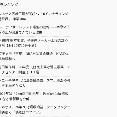
ランキング
ルネサス高崎工場が閉鎖へ 「6インチライン維
持限界」 操業50年
He・ナフサ・レジスト逼迫の続報――半導体工
場停止が回避できている理由
令和8年熊本地震、半導体メーカー工場の対応
状況【8/4 19時10分更新】
27年メモリ市場 DRAMは逼迫継続、NANDは
供給緩和へ
村田製作所、26年度1Qは売上高が過去最高 デ
ータセンター関連は81％増
ソニー半導体は1Q過去最高益、スマホ市況停滞
も主要顧客ら拡大
2026年は「2nm商用化元年」 Panther Lake搭載
PCなど最新機を分解
ルネサス、26年2Qは増収増益 データセンター
需要強く「供給はパツパツ」