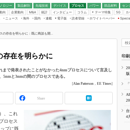
ノロジー
製品解剖
先端技術
デバイス
プロセス
パワー
部品材料
セン
動向
企業動向
統計
インタビュー
コラム
テーマ特集
カ
M&A
5G
ギー
ナログ
無線
集
ニュース
海外
国内
連載
電子版
読者登録
ホワイトペーパー
Specia
フィジカルAI
IoT・エッジコ
モリ
EXPO
Microchip情報
ストレージ通信
EE Times Japan×EDN Japan統合電
エッジAI
子版
I
SEMICON Japan
セスの存在を明らかに：既に商談も開...
デバイス通信
パワーエレクトロニクス
電子ブックレット
イコン
CEATEC
のナノフォーカス
半導体後工程
GA
EdgeTech＋
業界スコープ
スの存在を明らかに
読者調査（EE Times Research）
印刷
TECHNO-FRONT
のエレ・組み込みプレイバ
カーボンニュートラル
2
人とくるま展
、これまで発表されたことがなかった4nmプロセスについて言及し
版
IoT
直前エンジニアの社会人大
5nmと3nmの間のプロセスである。
電源設計（EDN Japan）
[
Alan Patterson
，
EE Times
]
「
数字」で回してみよう
エレクトロニクス入門（EDN
A
Japan）
ード ～Behind the
Share
2
rd
年で起こったこと、次の10年
台
間）、これ
こと
4
mプロセス
で探るアジアの新トレンド
マップに既