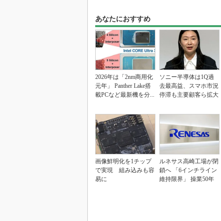
あなたにおすすめ
2026年は「2nm商用化
ソニー半導体は1Q過
元年」 Panther Lake搭
去最高益、スマホ市況
載PCなど最新機を分...
停滞も主要顧客ら拡大
画像鮮明化を1チップ
ルネサス高崎工場が閉
で実現 組み込みも容
鎖へ 「6インチライン
易に
維持限界」 操業50年