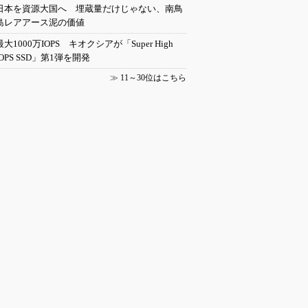
日本を資源大国へ 埋蔵量だけじゃない、南鳥
島レアアース泥の価値
最大1000万IOPS キオクシアが「Super High
IOPS SSD」第1弾を開発
≫
11～30位はこちら