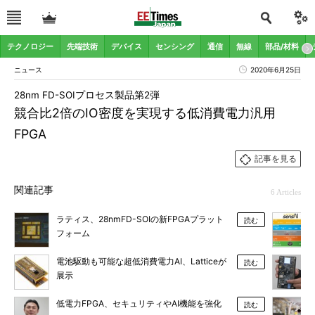
テクノロジー
先端技術
デバイス
センシング
通信
無線
部品/材料
ニュース
2020年6月25日
28nm FD-SOIプロセス製品第2弾
競合比2倍のIO密度を実現する低消費電力汎用
FPGA
記事を見る
関連記事
6 Articles
ラティス、28nmFD-SOIの新FPGAプラット
読む
フォーム
電池駆動も可能な超低消費電力AI、Latticeが
読む
展示
低電力FPGA、セキュリティやAI機能を強化
読む