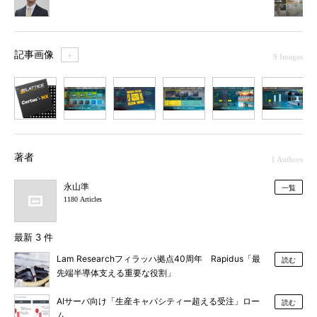
記事画像
＋
9 Images
1
2
3
4
5
6
7
著者
1 Authors
永山準
一覧
1180 Articles
最新 3 件
Lam Researchフィラッハ拠点40周年 Rapidus「最
読む
先端半導体支える重要な役割」
AIサーバ向け「生産キャパシティー超える受注」ロー
読む
ム