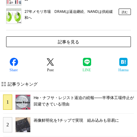
27年メモリ市場 DRAMは逼迫継続、NANDは供給緩
読む
和へ
記事を見る
Share
Post
LINE
Hatena
記事ランキング
He・ナフサ・レジスト逼迫の続報――半導体工場停止が
回避できている理由
画像鮮明化を1チップで実現 組み込みも容易に