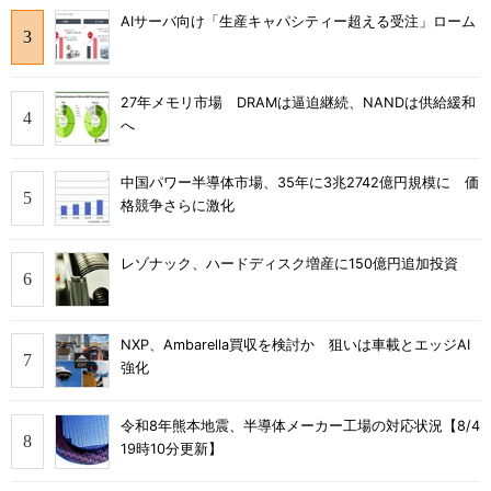
AIサーバ向け「生産キャパシティー超える受注」ローム
27年メモリ市場 DRAMは逼迫継続、NANDは供給緩和
へ
中国パワー半導体市場、35年に3兆2742億円規模に 価
格競争さらに激化
レゾナック、ハードディスク増産に150億円追加投資
NXP、Ambarella買収を検討か 狙いは車載とエッジAI
強化
令和8年熊本地震、半導体メーカー工場の対応状況【8/4
19時10分更新】