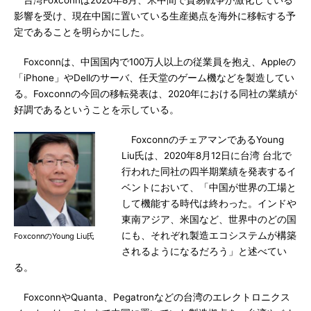
台湾Foxconnは2020年8月、米中間で貿易戦争が激化している
影響を受け、現在中国に置いている生産拠点を海外に移転する予
定であることを明らかにした。
Foxconnは、中国国内で100万人以上の従業員を抱え、Appleの
「iPhone」やDellのサーバ、任天堂のゲーム機などを製造してい
る。Foxconnの今回の移転発表は、2020年における同社の業績が
好調であるということを示している。
FoxconnのチェアマンであるYoung
Liu氏は、2020年8月12日に台湾 台北で
行われた同社の四半期業績を発表するイ
ベントにおいて、「中国が世界の工場と
して機能する時代は終わった。インドや
東南アジア、米国など、世界中のどの国
にも、それぞれ製造エコシステムが構築
FoxconnのYoung Liu氏
されるようになるだろう」と述べてい
る。
FoxconnやQuanta、Pegatronなどの台湾のエレクトロニクス