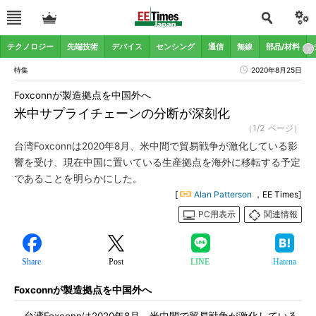
テクノロジー
先端技術
デバイス
センシング
通信
無線
部品/材料
特集
2020年8月25日
Foxconnが製造拠点を中国外へ
米中サプライチェーンの分断が深刻化
（1/2 ページ）
台湾Foxconnは2020年8月、米中間で貿易戦争が激化している影
響を受け、現在中国に置いている生産拠点を海外に移転する予定
であることを明らかにした。
[
Alan Patterson
，EE Times]
PC用表示
関連情報
Share
Post
LINE
Hatena
Foxconnが製造拠点を中国外へ