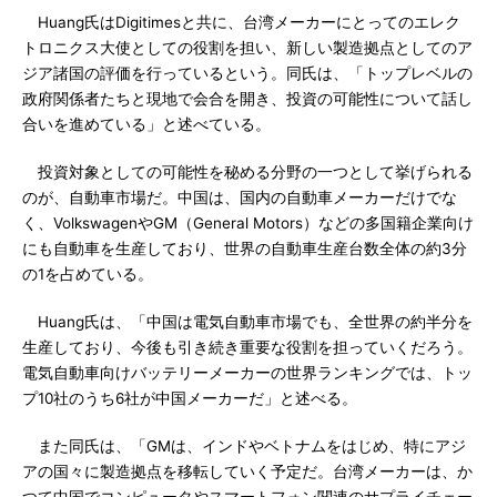
Huang氏はDigitimesと共に、台湾メーカーにとってのエレク
トロニクス大使としての役割を担い、新しい製造拠点としてのア
ジア諸国の評価を行っているという。同氏は、「トップレベルの
政府関係者たちと現地で会合を開き、投資の可能性について話し
合いを進めている」と述べている。
投資対象としての可能性を秘める分野の一つとして挙げられる
のが、自動車市場だ。中国は、国内の自動車メーカーだけでな
く、VolkswagenやGM（General Motors）などの多国籍企業向け
にも自動車を生産しており、世界の自動車生産台数全体の約3分
の1を占めている。
Huang氏は、「中国は電気自動車市場でも、全世界の約半分を
生産しており、今後も引き続き重要な役割を担っていくだろう。
電気自動車向けバッテリーメーカーの世界ランキングでは、トッ
プ10社のうち6社が中国メーカーだ」と述べる。
また同氏は、「GMは、インドやベトナムをはじめ、特にアジ
アの国々に製造拠点を移転していく予定だ。台湾メーカーは、か