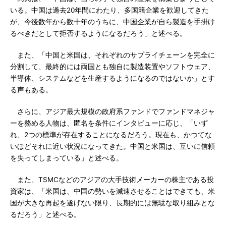
いる。中国は過去20年間にわたり、多国籍企業を歓迎してきた
が、今後数年から数十年のうちに、中国企業が自ら製造を手掛け
るべきだとして拒否するようになるだろう」と述べる。
また、「中国と米国は、それぞれのサプライチェーンを完全に
分割して、最終的には両国とも独自に製造装置やソフトウェア、
半導体、システムなどを生産するようになるのではないか」とす
る声もある。
さらに、アジア最大規模の政府系ファンドでファンドマネジャ
ーを務める人物は、匿名を条件にインタビューに応じ、「いず
れ、2つの標準が存在することになるだろう。現在も、かつてな
いほどそれに近い状況になってきた。中国と米国は、互いに信頼
を失ってしまっている」と述べる。
また、TSMCなどのアジアの大手技術メーカーの株主である投
資家は、「米国は、中国の勢いを減速させることはできても、米
国が大きな再起を遂げない限り、長期的には無駄な取り組みとな
るだろう」と述べる。