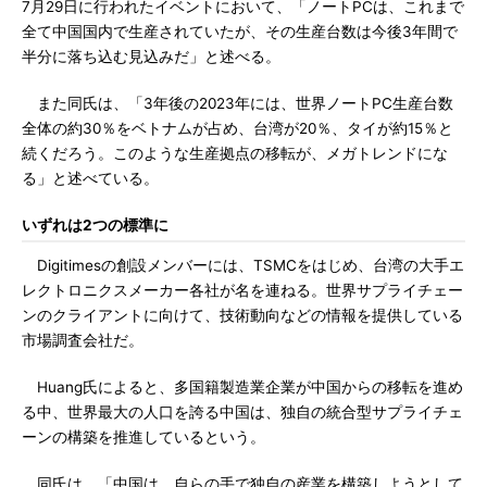
7月29日に行われたイベントにおいて、「ノートPCは、これまで
全て中国国内で生産されていたが、その生産台数は今後3年間で
半分に落ち込む見込みだ」と述べる。
また同氏は、「3年後の2023年には、世界ノートPC生産台数
全体の約30％をベトナムが占め、台湾が20％、タイが約15％と
続くだろう。このような生産拠点の移転が、メガトレンドにな
る」と述べている。
いずれは2つの標準に
Digitimesの創設メンバーには、TSMCをはじめ、台湾の大手エ
レクトロニクスメーカー各社が名を連ねる。世界サプライチェー
ンのクライアントに向けて、技術動向などの情報を提供している
市場調査会社だ。
Huang氏によると、多国籍製造業企業が中国からの移転を進め
る中、世界最大の人口を誇る中国は、独自の統合型サプライチェ
ーンの構築を推進しているという。
同氏は、「中国は、自らの手で独自の産業を構築しようとして