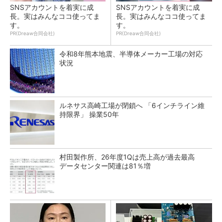
SNSアカウントを着実に成
SNSアカウントを着実に成
長。実はみんなココ使ってま
長。実はみんなココ使ってま
す。
す。
PR(Dreaw合同会社)
PR(Dreaw合同会社)
令和8年熊本地震、半導体メーカー工場の対応
状況
ルネサス高崎工場が閉鎖へ 「6インチライン維
持限界」 操業50年
村田製作所、26年度1Qは売上高が過去最高
データセンター関連は81％増