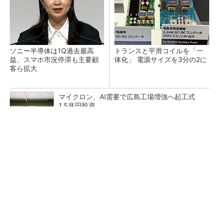
ソニー半導体は1Q過去最高
トランスと平滑コイルを「一
益、スマホ市況停滞も主要顧
体化」 電源サイズを3分の2に
客ら拡大
マイクロン、AI需要で広島工場増強へ起工式
1.5兆円投資
He・ナフサ・レジスト逼迫の続報――半導体工
場停止が回避できている理由
中国最大のDRAMメーカーCXMTがIPOへ 増
産とHBM開発で存在感