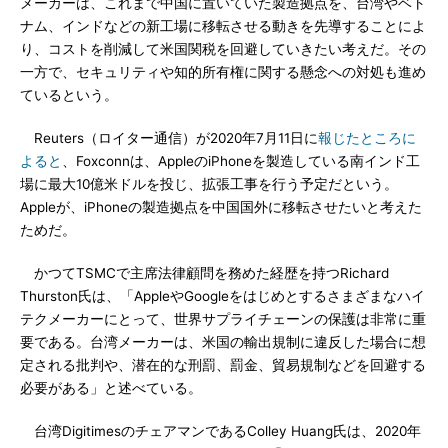
メーカーは、これまで中国に置いていた製造拠点を、台湾やベト
ナム、インドなどの新工場に移転させる動きを先導することによ
り、コストを削減して米国関税を回避していきたい考えだ。その
一方で、セキュリティや知的所有権に関する懸念への対処も進め
ているという。
Reuters（ロイター通信）が2020年7月11日に
報じたところに
よると
、Foxconnは、AppleのiPhoneを製造している南インド工
場に最大10億米ドルを投じ、拡張工事を行う予定だという。
Appleが、iPhoneの製造拠点を中国国外に移転させたいと考えた
ためだ。
かつてTSMCで主席法律顧問を務めた経歴を持つRichard
Thurston氏は、「AppleやGoogleをはじめとするさまざまなハイ
テクメーカーにとって、世界サプライチェーンの保護は非常に重
要である。台湾メーカーは、米国の輸出規制に違反した場合に想
定される批判や、潜在的な刑罰、罰金、貿易規制などを回避する
必要がある」と述べている。
台湾DigitimesのチェアマンであるColley Huang氏は、2020年