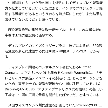
「中国は現在も、ただ他の国々を犠牲にしてディスプレイ製造能
力を拡大しているという状況にある。インドでプロジェクトが始
動する可能性があるといううわさを時折耳にしたが、まだ結果を
出せていないようだ」と述べている。
FPD製造施設の建設費は数十億米ドルに上り、これは最先端の
半導体工場の建設費に匹敵する。
ディスプレイのサイズやマザーガラス、技術によるが、FPD製
造施設を新たに建設するには10億～40億米ドルのコストがかか
る。
ディスプレイ関連のコンサルタント会社であるNutmeg
Consultantsでプリンシパルを務めるKenneth Werner氏は、「テ
レビサイズの液晶ディスプレイの製造にはほとんどマージンがな
いため、事実上全ての製造が韓国から中国に移行している。LG
DisplayのAM-OLED（アクティブマトリクス式有機EL）の新しい
工場は、中国の広州で量産を開始したばかりだ」と述べている。
米国ウィスコンシン州に建設を計画していたFoxconnのFPD工