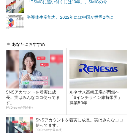
「TSMCに追い付くには10年」、SMICの今
半導体生産能力、2022年には中国が世界2位に
あなたにおすすめ
SNSアカウントを着実に成
ルネサス高崎工場が閉鎖へ
長。実はみんなココ使ってま
「6インチライン維持限界」
す。
操業50年
PR(Dreaw合同会社)
SNSアカウントを着実に成長。実はみんなココ
使ってます。
PR(Dreaw合同会社)