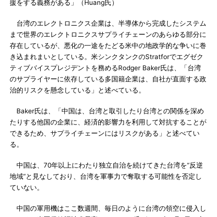
援をする義務がある」（Huang氏）
台湾のエレクトロニクス企業は、半導体から完成したシステム
まで世界のエレクトロニクスサプライチェーンのあらゆる部分に
存在しているが、悪化の一途をたどる米中の地政学的な争いに巻
き込まれまいとしている。米シンクタンクのStratforでエグゼク
ティブバイスプレジデントを務めるRodger Baker氏は、「台湾
のサプライヤーに依存している多国籍企業は、自社が直面する政
治的リスクを懸念している」と述べている。
Baker氏は、「中国は、台湾と取引したり台湾との関係を深め
たりする他国の企業に、経済的影響力を利用して対抗することが
できるため、サプライチェーンにはリスクがある」と述べてい
る。
中国は、70年以上にわたり独立自治を続けてきた台湾を“反逆
地域”と見なしており、台湾を軍事力で奪取する可能性を否定し
ていない。
中国の軍用機はここ数週間、毎日のように台湾の領空に侵入し