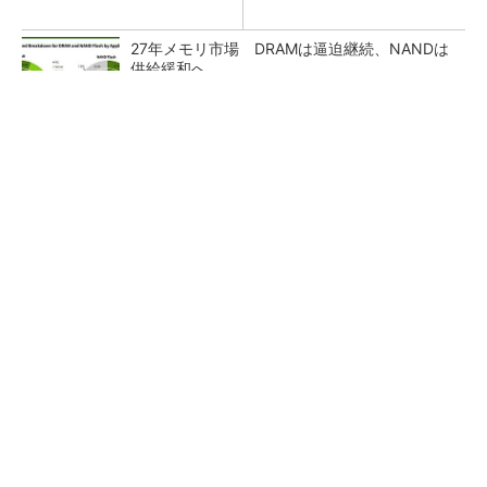
27年メモリ市場 DRAMは逼迫継続、NANDは
供給緩和へ
マイクロン、AI需要で広島工場増強へ起工式
1.5兆円投資
半導体製品の信頼性とサプライチェーンにおけ
るトレーサビリティの重要性（後編）