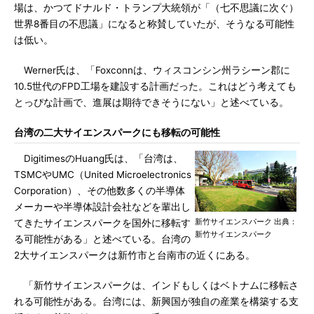
場は、かつてドナルド・トランプ大統領が「（七不思議に次ぐ）
世界8番目の不思議」になると称賛していたが、そうなる可能性
は低い。
Werner氏は、「Foxconnは、ウィスコンシン州ラシーン郡に
10.5世代のFPD工場を建設する計画だった。これはどう考えても
とっぴな計画で、進展は期待できそうにない」と述べている。
台湾の二大サイエンスパークにも移転の可能性
DigitimesのHuang氏は、「台湾は、
TSMCやUMC（United Microelectronics
Corporation）、その他数多くの半導体
メーカーや半導体設計会社などを輩出し
新竹サイエンスパーク 出典：
てきたサイエンスパークを国外に移転す
新竹サイエンスパーク
る可能性がある」と述べている。台湾の
2大サイエンスパークは新竹市と台南市の近くにある。
「新竹サイエンスパークは、インドもしくはベトナムに移転さ
れる可能性がある。台湾には、新興国が独自の産業を構築する支