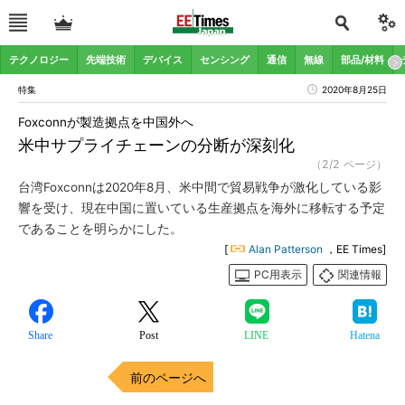
テクノロジー
先端技術
デバイス
センシング
通信
無線
部品/材料
特集
2020年8月25日
Foxconnが製造拠点を中国外へ
米中サプライチェーンの分断が深刻化
（2/2 ページ）
台湾Foxconnは2020年8月、米中間で貿易戦争が激化している影
響を受け、現在中国に置いている生産拠点を海外に移転する予定
であることを明らかにした。
[
Alan Patterson
，EE Times]
PC用表示
関連情報
Share
Post
LINE
Hatena
前のページへ