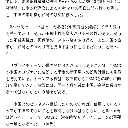
ている。米国保健福祉省長官のAlex Azar氏が2020年8月9日（台
湾時間）に米政府高官による40年ぶりの高官訪問を行った際に
も、中国の軍用機が台湾の領空に侵入した。
Baker氏は、「中国は、大規模な軍事演習を継続して行う能力
を持っており、それが不確実性を増大させる可能性がある。そう
した不確実性は、再保険のコストを増加させ得る。また、国や企
業が、台湾との関わり方を見直すようにもなるだろう」と述べ
る。
サプライチェーンが世界的に分断されつつあることは、TSMC
が米国アリゾナ州に建設する予定の新工場への投資計画にも影響
を与えている。トランプ政権は、数年前からTSMCとの取引に向
けて動いてきた。背景には、恐らく数年後に中国が台湾に侵攻す
るのではないかという懸念がある。
「米国とのビジネスを継続したいのであれば、使用しているチ
ップが中国製でないことを確認しなければならない」とBaker氏
は述べる。「そしてTSMCは、潜在的なサプライチェーンの重要
な一環となるのだ」（同氏）