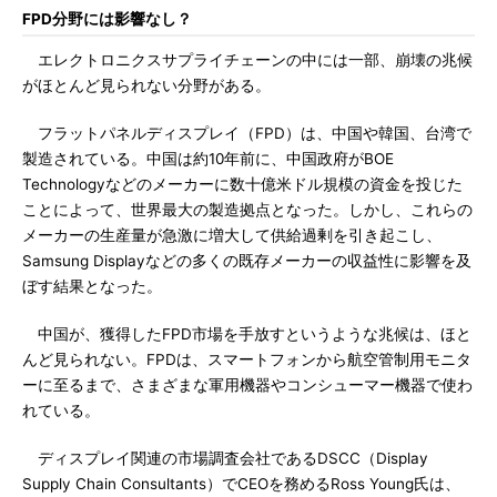
FPD分野には影響なし？
エレクトロニクスサプライチェーンの中には一部、崩壊の兆候
がほとんど見られない分野がある。
フラットパネルディスプレイ（FPD）は、中国や韓国、台湾で
製造されている。中国は約10年前に、中国政府がBOE
Technologyなどのメーカーに数十億米ドル規模の資金を投じた
ことによって、世界最大の製造拠点となった。しかし、これらの
メーカーの生産量が急激に増大して供給過剰を引き起こし、
Samsung Displayなどの多くの既存メーカーの収益性に影響を及
ぼす結果となった。
中国が、獲得したFPD市場を手放すというような兆候は、ほと
んど見られない。FPDは、スマートフォンから航空管制用モニタ
ーに至るまで、さまざまな軍用機器やコンシューマー機器で使わ
れている。
ディスプレイ関連の市場調査会社であるDSCC（Display
Supply Chain Consultants）でCEOを務めるRoss Young氏は、