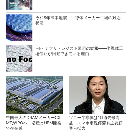
令和8年熊本地震、半導体メーカー工場の対応
状況
He・ナフサ・レジスト逼迫の続報――半導体工
場停止が回避できている理由
中国最大のDRAMメーカーCX
ソニー半導体は1Q過去最高
MTがIPOへ 増産とHBM開発
益、スマホ市況停滞も主要顧
で存在感
客ら拡大