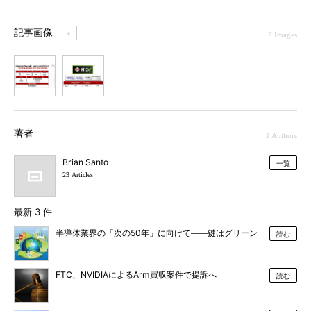
記事画像
＋
2 Images
1
2
著者
1 Authors
Brian Santo
一覧
23 Articles
最新 3 件
半導体業界の「次の50年」に向けて――鍵はグリーン
読む
FTC、NVIDIAによるArm買収案件で提訴へ
読む