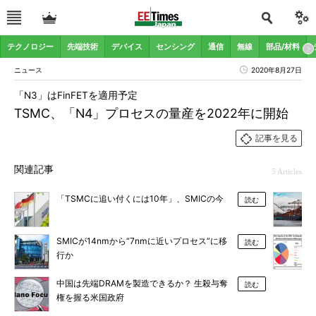
テクノロジー
先端技術
デバイス
センシング
通信
無線
部品/材料
ニュース
2020年8月27日
「N3」はFinFETを適用予定
TSMC、「N4」プロセスの量産を2022年に開始
記事を見る
関連記事
5 Articles
「TSMCに追い付くには10年」、SMICの今
読む
SMICが14nmから“7nmに近いプロセス”に移
読む
行か
中国は先端DRAMを製造できるか？ 生殺与奪
読む
権を握る米国政府