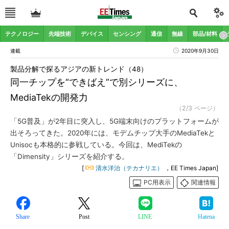
テクノロジー
先端技術
デバイス
センシング
通信
無線
部品/材料
連載
2020年9月30日
製品分解で探るアジアの新トレンド（48）
同一チップを“できばえ”で別シリーズに、
MediaTekの開発力
（2/3 ページ）
「5G普及」が2年目に突入し、5G端末向けのプラットフォームが
出そろってきた。2020年には、モデムチップ大手のMediaTekと
Unisocも本格的に参戦している。今回は、MediTekの
「Dimensity」シリーズを紹介する。
[
清水洋治（テカナリエ）
，EE Times Japan]
PC用表示
関連情報
Share
Post
LINE
Hatena