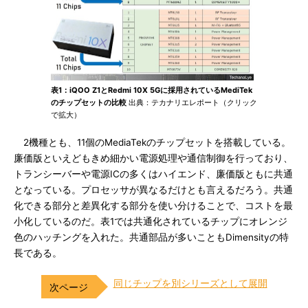
表1：iQOO Z1とRedmi 10X 5Gに採用されているMediTek
のチップセットの比較
出典：テカナリエレポート（クリック
で拡大）
2機種とも、11個のMediaTekのチップセットを搭載している。
廉価版といえどもきめ細かい電源処理や通信制御を行っており、
トランシーバーや電源ICの多くはハイエンド、廉価版ともに共通
となっている。プロセッサが異なるだけとも言えるだろう。共通
化できる部分と差異化する部分を使い分けることで、コストを最
小化しているのだ。表1では共通化されているチップにオレンジ
色のハッチングを入れた。共通部品が多いこともDimensityの特
長である。
同じチップを別シリーズとして展開