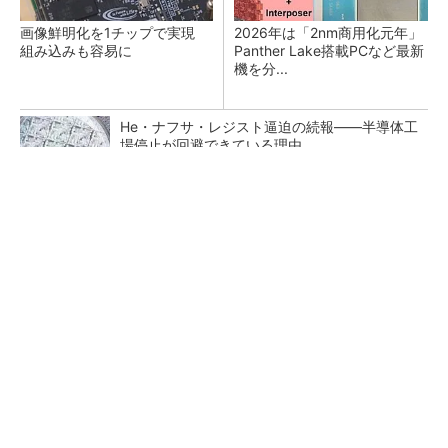
画像鮮明化を1チップで実現
2026年は「2nm商用化元年」
組み込みも容易に
Panther Lake搭載PCなど最新
機を分...
He・ナフサ・レジスト逼迫の続報――半導体工
場停止が回避できている理由
ピアスをしてても痛くないヘッドホンがありま
した
PR(Marshall Group AB)
「2031年にアップリンク5倍の可能性」 AI時
代の通信課題