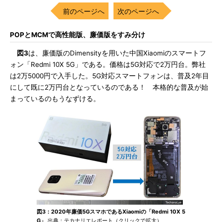
前のページへ
次のページへ
POPとMCMで高性能版、廉価版をすみ分け
図3
は、廉価版のDimensityを用いた中国Xiaomiのスマートフ
ォン「Redmi 10X 5G」である。価格は5G対応で2万円台。弊社
は2万5000円で入手した。5G対応スマートフォンは、普及2年目
にして既に2万円台となっているのである！ 本格的な普及が始
まっているのもうなずける。
図3：2020年廉価5GスマホであるXiaomiの「Redmi 10X 5
G」
出典：テカナリエレポート（クリックで拡大）