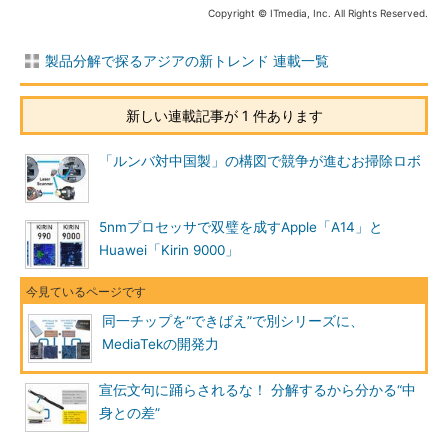
Copyright © ITmedia, Inc. All Rights Reserved.
製品分解で探るアジアの新トレンド 連載一覧
新しい連載記事が 1 件あります
「ルンバ対中国製」の構図で競争が進むお掃除ロボ
5nmプロセッサで双璧を成すApple「A14」と
Huawei「Kirin 9000」
同一チップを“できばえ”で別シリーズに、
MediaTekの開発力
宣伝文句に踊らされるな！ 分解するから分かる“中
身との差”