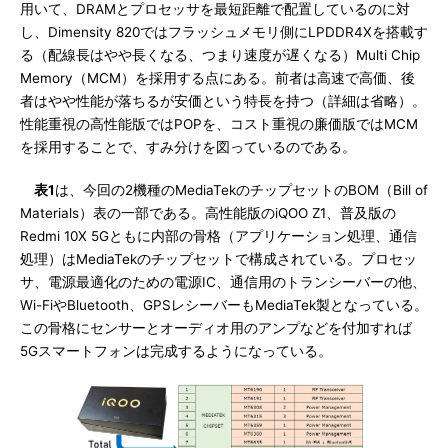
用いて、DRAMとプロセッサを最短距離で配置しているのに対
し、Dimensity 820ではフラッシュメモリ側にLPDDR4Xを搭載す
る（配線長はやや長くなる、つまり速度が遅くなる）Multi Chip
Memory（MCM）を採用する点にある。前者は高速で高価、後
者はやや性能が落ちるが安価という特長を持つ（詳細は省略）。
性能重視の高性能版ではPOPを、コスト重視の廉価版ではMCM
を採用することで、すみ分けを図っているのである。
表1
は、今回の2機種のMediaTekのチップセットのBOM（Bill of
Materials）表の一部である。高性能版のiQOO Z1、普及版の
Redmi 10X 5Gともに内部の骨格（アプリケーション処理、通信
処理）はMediaTekのチップセットで構成されている。プロセッ
サ、電源最適化のための電源IC、通信用のトランシーバーの他、
Wi-FiやBluetooth、GPSレシーバーもMediaTek製となっている。
この骨格にセンサーとオーディオ用のアンプなどを付加すれば
5Gスマートフォンは完成するようになっている。