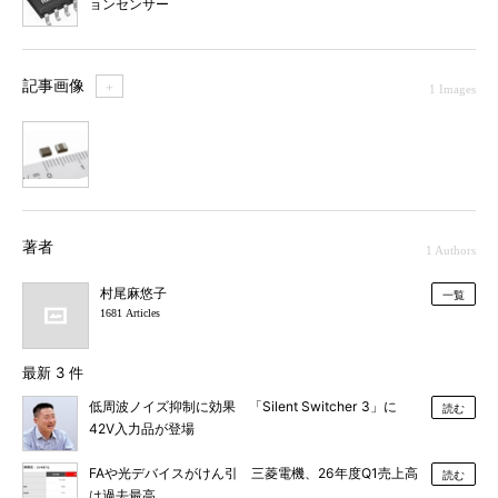
ョンセンサー
記事画像
＋
1 Images
1
著者
1 Authors
村尾麻悠子
一覧
1681 Articles
最新 3 件
低周波ノイズ抑制に効果 「Silent Switcher 3」に
読む
42V入力品が登場
FAや光デバイスがけん引 三菱電機、26年度Q1売上高
読む
は過去最高