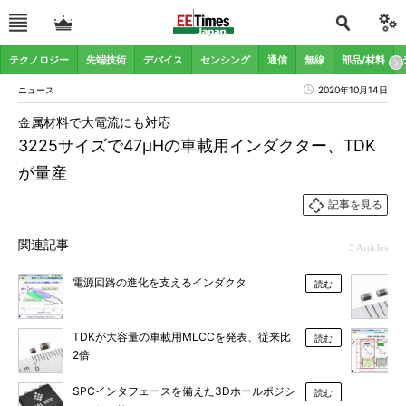
テクノロジー
先端技術
デバイス
センシング
通信
無線
部品/材料
ニュース
2020年10月14日
金属材料で大電流にも対応
3225サイズで47μHの車載用インダクター、TDK
が量産
記事を見る
関連記事
5 Articles
電源回路の進化を支えるインダクタ
読む
TDKが大容量の車載用MLCCを発表、従来比
読む
2倍
SPCインタフェースを備えた3Dホールポジシ
読む