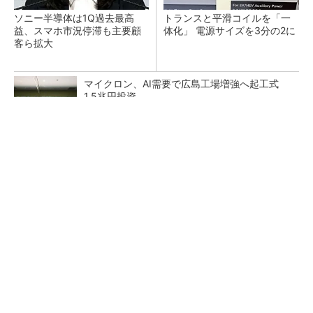
ソニー半導体は1Q過去最高
トランスと平滑コイルを「一
益、スマホ市況停滞も主要顧
体化」 電源サイズを3分の2に
客ら拡大
マイクロン、AI需要で広島工場増強へ起工式
1.5兆円投資
He・ナフサ・レジスト逼迫の続報――半導体工
場停止が回避できている理由
中国最大のDRAMメーカーCXMTがIPOへ 増
産とHBM開発で存在感