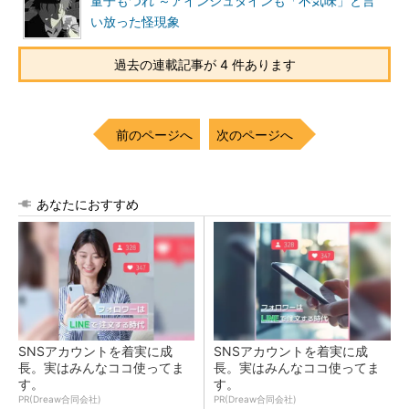
量子もつれ ～アインシュタインも「不気味」と言
い放った怪現象
過去の連載記事が 4 件あります
前のページへ
次のページへ
あなたにおすすめ
SNSアカウントを着実に成
SNSアカウントを着実に成
長。実はみんなココ使ってま
長。実はみんなココ使ってま
す。
す。
PR(Dreaw合同会社)
PR(Dreaw合同会社)