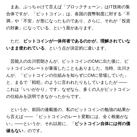
まあ、ぶっちゃけて言えば「ブロックチェーン」はIT技術の集
合体ですが、「ビットコイン」は、各国の貨幣制度に対する「不
満」や「不安」が形になったものであり、さらに、それが「投資
の対象」になっている、という面があります。
ただ、
ビットコインが一体何者であるのかが、理解されていな
いまま使われている
、という点が決定的に違います。
芸能人の出川哲朗さんが、ビットコインのCMに出た後に、ビ
ットコインのレートが暴落したこともありました。当時、出川さ
んが、「ビットコインの仕組みを知らずにCMに登場していた」
と、まるで「戦犯」のように言われたりもしていましたが ――
これは「いいがかり」です。なぜなら、多くの人がビットコイン
の仕組みを説明できなかったからです。
というか、前回の連載後の、私のビットコインの勉強の結果か
ら言えば ―― 「ビットコインのレート変動には、全く根拠がな
い」――というか、それ以前に、「
ビットコイン自体には何の価
値もない
」のです。