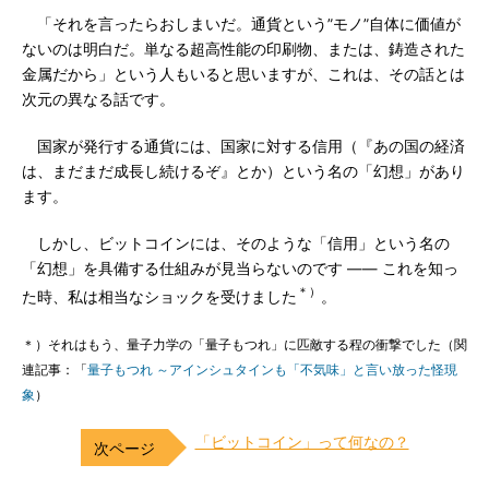
「それを言ったらおしまいだ。通貨という”モノ”自体に価値が
ないのは明白だ。単なる超高性能の印刷物、または、鋳造された
金属だから」という人もいると思いますが、これは、その話とは
次元の異なる話です。
国家が発行する通貨には、国家に対する信用（『あの国の経済
は、まだまだ成長し続けるぞ』とか）という名の「幻想」があり
ます。
しかし、ビットコインには、そのような「信用」という名の
「幻想」を具備する仕組みが見当らないのです ―― これを知っ
＊）
た時、私は相当なショックを受けました
。
＊）それはもう、量子力学の「量子もつれ」に匹敵する程の衝撃でした（関
連記事：「
量子もつれ ～アインシュタインも「不気味」と言い放った怪現
象
）
「ビットコイン」って何なの？