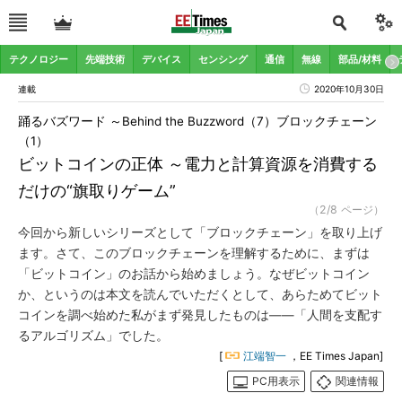
テクノロジー
先端技術
デバイス
センシング
通信
無線
部品/材料
連載
2020年10月30日
踊るバズワード ～Behind the Buzzword（7）ブロックチェーン
（1）
ビットコインの正体 ～電力と計算資源を消費する
だけの“旗取りゲーム”
（2/8 ページ）
今回から新しいシリーズとして「ブロックチェーン」を取り上げ
ます。さて、このブロックチェーンを理解するために、まずは
「ビットコイン」のお話から始めましょう。なぜビットコイン
か、というのは本文を読んでいただくとして、あらためてビット
コインを調べ始めた私がまず発見したものは――「人間を支配す
るアルゴリズム」でした。
[
江端智一
，EE Times Japan]
PC用表示
関連情報