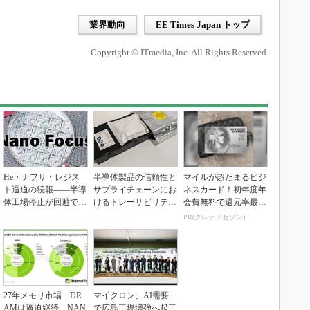
業界動向
EE Times Japan トップ
Copyright © ITmedia, Inc. All Rights Reserved.
He・ナフサ・レジス
半導体製品の信頼性と
マイルが超たまるビジ
ト逼迫の続報――半導
サプライチェーンにお
ネスカード！初年度年
体工場停止が回避でき
けるトレーサビリティ
会費無料で還元率最大
ている理由
の重要性（後編）
1.125%
PR(クレディセゾン)
27年メモリ市場 DR
マイクロン、AI需要
AMは逼迫継続、NAN
で広島工場増強へ起工