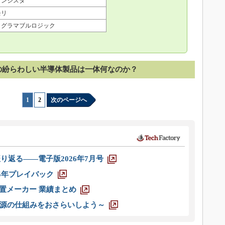
ランジスタ
モリ
ログラマブルロジック
の紛らわしい半導体製品は一体何なのか？
1
|
2
次のページへ
り返る――電子版2026年7月号
025年プレイバック
装置メーカー 業績まとめ
源の仕組みをおさらいしよう～