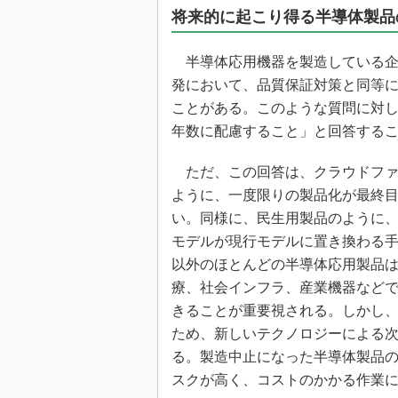
光伝送技
将来的に起こり得る半導体製品
“異端児
改革、執
半導体応用機器を製造している企
イノベー
発において、品質保証対策と同等
JASA発
ことがある。このような質問に対
年数に配慮すること」と回答する
IHSア
「英語に
ただ、この回答は、クラウドファ
ための新
ように、一度限りの製品化が最終
い。同様に、民生用製品のように
モデルが現行モデルに置き換わる
以外のほとんどの半導体応用製品
療、社会インフラ、産業機器など
きることが重要視される。しかし
ため、新しいテクノロジーによる
る。製造中止になった半導体製品
スクが高く、コストのかかる作業