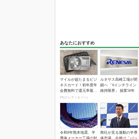
あなたにおすすめ
マイルが超たまるビジ
ルネサス高崎工場が閉
ネスカード！初年度年
鎖へ 「6インチライン
会費無料で還元率最大
維持限界」 操業50年
1.125%
PR(クレディセゾン)
令和8年熊本地震、半
商社が見る激動の半導
導体メーカー工場の対
体市場 今後は「バッ