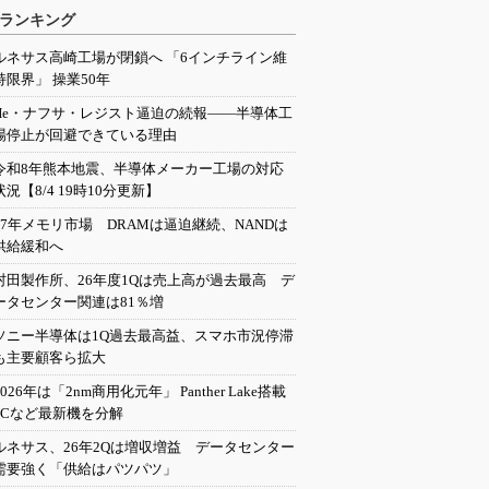
ランキング
ルネサス高崎工場が閉鎖へ 「6インチライン維
持限界」 操業50年
He・ナフサ・レジスト逼迫の続報――半導体工
場停止が回避できている理由
令和8年熊本地震、半導体メーカー工場の対応
状況【8/4 19時10分更新】
27年メモリ市場 DRAMは逼迫継続、NANDは
供給緩和へ
村田製作所、26年度1Qは売上高が過去最高 デ
ータセンター関連は81％増
ソニー半導体は1Q過去最高益、スマホ市況停滞
も主要顧客ら拡大
2026年は「2nm商用化元年」 Panther Lake搭載
PCなど最新機を分解
ルネサス、26年2Qは増収増益 データセンター
需要強く「供給はパツパツ」