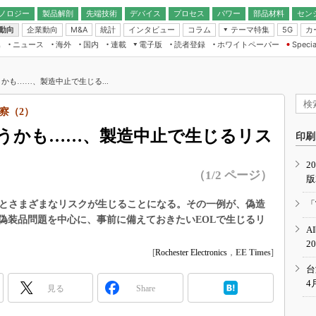
ノロジー
製品解剖
先端技術
デバイス
プロセス
パワー
部品材料
セン
動向
企業動向
統計
インタビュー
コラム
テーマ特集
カ
M&A
5G
ギー
ナログ
無線
集
ニュース
海外
国内
連載
電子版
読者登録
ホワイトペーパー
Specia
フィジカルAI
IoT・エッジコ
モリ
EXPO
Microchip情報
ストレージ通信
EE Times Japan×EDN Japan統合電
エッジAI
子版
I
SEMICON Japan
かも……、製造中止で生じる...
デバイス通信
パワーエレクトロニクス
電子ブックレット
イコン
CEATEC
のナノフォーカス
察（2）
半導体後工程
GA
EdgeTech＋
業界スコープ
うかも……、製造中止で生じるリス
読者調査（EE Times Research）
印刷
TECHNO-FRONT
のエレ・組み込みプレイバ
カーボンニュートラル
2
人とくるま展
（1/2 ページ）
版
IoT
直前エンジニアの社会人大
電源設計（EDN Japan）
るとさまざまなリスクが生じることになる。その一例が、偽造
「
数字」で回してみよう
偽装品問題を中心に、事前に備えておきたいEOLで生じるリ
エレクトロニクス入門（EDN
A
Japan）
ード ～Behind the
2
rd
[
Rochester Electronics
，
EE Times
]
年で起こったこと、次の10年
台
こと
4
見る
Share
で探るアジアの新トレンド