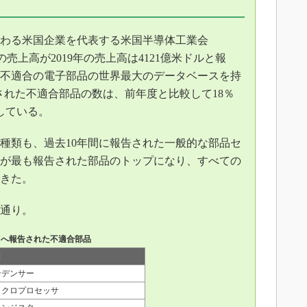
わる米国企業を代表する米国半導体工業会
売上高が2019年の売上高は4121億米ドルと報
不適合の電子部品の世界最大のデータベースを持
報告された不適合部品の数は、前年度と比較して18％
している。
類も、過去10年間に報告された一般的な部品セ
が最も報告された部品のトップになり、すべての
できた。
の通り。
RAIへ報告された不適合部品
目
ンデンサー
イクロプロセッサ