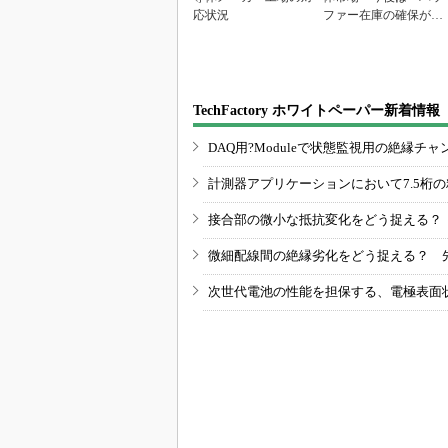
応状況
ファー在庫の確保が重
要に」
TechFactory ホワイトペーパー新着情報
DAQ用?Moduleで状態監視用の絶縁
計測器アプリケーションにおいて7.5桁
接合部の微小な抵抗変化をどう捉える？
微細配線間の絶縁劣化をどう捉える？ 
次世代電池の性能を担保する、電極表面