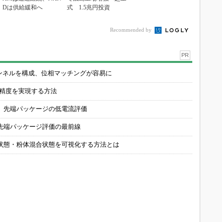
Dは供給緩和へ
式 1.5兆円投資
Recommended by
PR
チャンネルを構成、位相マッチングが容易に
の精度を実現する方法
 先端パッケージの低電流評価
先端パッケージ評価の最前線
状態・粉体混合状態を可視化する方法とは