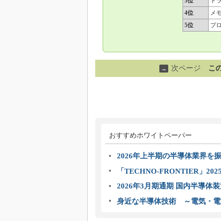
3位
ト
4位
メ
5位
プ
次ページ
こ
→
おすすめホワイトペーパー
2026年上半期の半導体業界を振
「TECHNO-FRONTIER」2
2026年3月期通期 国内半導体
身近な半導体技術 ～電気・電