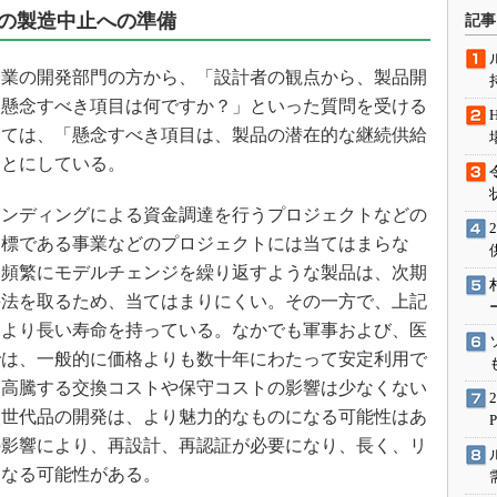
術を知る
の製造中止への準備
記事
エンジニア”が仕掛けた社内
念の180日
業の開発部門の方から、「設計者の観点から、製品開
ションは日本を救うのか
に懸念すべき項目は何ですか？」といった質問を受ける
IoT通信
しては、「懸念すべき項目は、製品の潜在的な継続供給
ことにしている。
ナリスト「未来展望」
愛されないエンジニア」の
ンディングによる資金調達を行うプロジェクトなどの
行動論
目標である事業などのプロジェクトには当てはまらな
、頻繁にモデルチェンジを繰り返すような製品は、次期
手法を取るため、当てはまりにくい。その一方で、上記
はより長い寿命を持っている。なかでも軍事および、医
では、一般的に価格よりも数十年にわたって安定利用で
、高騰する交換コストや保守コストの影響は少なくない
次世代品の開発は、より魅力的なものになる可能性はあ
の影響により、再設計、再認証が必要になり、長く、リ
になる可能性がある。