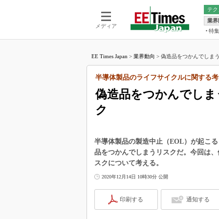
テク
業界
電池／エネル
ア
メディア
特
メ
福田昭の
LS
EE Times Japan
>
業界動向
>
偽造品をつかんでしまう
福田昭の
マ
湯之上隆
半導体製品のライフサイクルに関する考
FP
大山聡の
偽造品をつかんでしま
大原雄介
ク
ック
リタイア
学漂流記
半導体製品の製造中止（EOL）が起こ
世界を「
品をつかんでしまうリスクだ。今回は、
スクについて考える。
踊るバズワ
Buzzwo
2020年12月14日 10時30分 公開
この10
で起こる
印刷する
通知する
製品分解