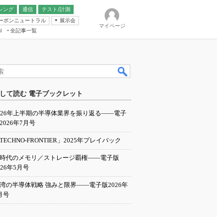
シング
通信
テスト/計測
ーボンニュートラル
展示会
マイページ
全記事一覧
l
ンピューティング
して読む 電子ブックレット
IER
026年上半期の半導体業界を振り返る――電子
2026年7月号
TECHNO-FRONTIER」2025年プレイバック
I時代のメモリ／ストレージ覇権――電子版
026年5月号
湾の半導体戦略 強みと限界――電子版2026年
月号