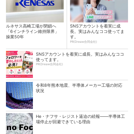
ルネサス高崎工場が閉鎖へ
SNSアカウントを着実に成
「6インチライン維持限界」
長。実はみんなココ使ってま
操業50年
す。
PR(Dreaw合同会社)
SNSアカウントを着実に成長。実はみんなココ
使ってます。
PR(Dreaw合同会社)
令和8年熊本地震、半導体メーカー工場の対応
状況
He・ナフサ・レジスト逼迫の続報――半導体工
場停止が回避できている理由