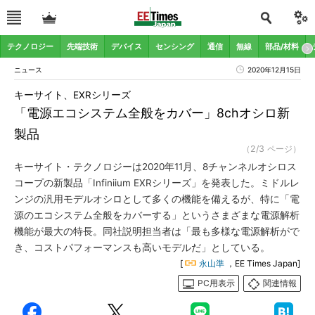
テクノロジー
先端技術
デバイス
センシング
通信
無線
部品/材料
ニュース
2020年12月15日
キーサイト、EXRシリーズ
「電源エコシステム全般をカバー」8chオシロ新
製品
（2/3 ページ）
キーサイト・テクノロジーは2020年11月、8チャンネルオシロス
コープの新製品「Infiniium EXRシリーズ」を発表した。ミドルレ
ンジの汎用モデルオシロとして多くの機能を備えるが、特に「電
源のエコシステム全般をカバーする」というさまざまな電源解析
機能が最大の特長。同社説明担当者は「最も多様な電源解析がで
き、コストパフォーマンスも高いモデルだ」としている。
[
永山準
，EE Times Japan]
PC用表示
関連情報