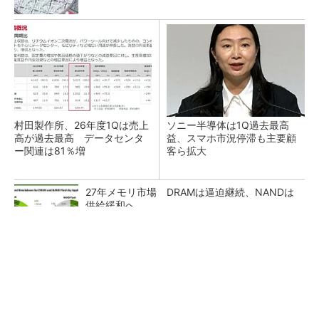
村田製作所、26年度1Qは売上
ソニー半導体は1Q過去最高
高が過去最高 データセンタ
益、スマホ市況停滞も主要顧
ー関連は81％増
客ら拡大
27年メモリ市場 DRAMは逼迫継続、NANDは
供給緩和へ
マイクロン、AI需要で広島工場増強へ起工式
1.5兆円投資