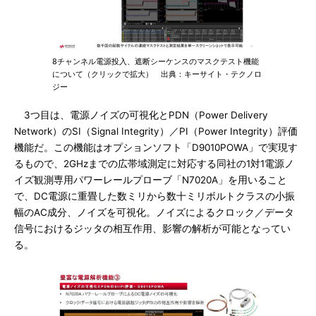
8チャンネル電源投入、遮断シーケンスのマスクテスト機能
について（クリックで拡大） 出典：キーサイト・テクノロ
ジー
3つ目は、電源ノイズの可視化とPDN（Power Delivery
Network）のSI（Signal Integrity）／PI（Power Integrity）評価
機能だ。この機能はオプションソフト「D9010POWA」で実現す
るもので、2GHzまでの広帯域測定に対応する同社の1対1電源ノ
イズ観測専用パワーレールプローブ「N7020A」を用いること
で、DC電源に重畳した数ミリから数十ミリボルトクラスの小振
幅のAC成分、ノイズを可視化。ノイズによるクロック／データ
信号におけるジッタの相互作用、影響の解析が可能となってい
る。