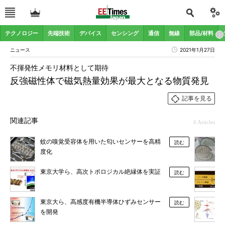
テクノロジー
先端技術
デバイス
センシング
通信
無線
部品/材料
ニュース
2021年1月27日
不揮発性メモリ材料として期待
反強磁性体で磁気熱量効果が最大となる物質発見
記事を見る
関連記事
6 Articles
蚊の嗅覚受容体を用いた匂いセンサーを高精
読む
度化
東京大学ら、高次トポロジカル絶縁体を実証
読む
東京大ら、高感度有機半導体ひずみセンサー
読む
を開発