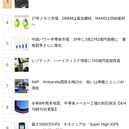
27年メモリ市場 DRAMは逼迫継続、NANDは供給緩和
へ
中国パワー半導体市場、35年に3兆2742億円規模に 価
格競争さらに激化
レゾナック、ハードディスク増産に150億円追加投資
NXP、Ambarella買収を検討か 狙いは車載とエッジAI
強化
令和8年熊本地震、半導体メーカー工場の対応状況【8/4
19時10分更新】
最大1000万IOPS キオクシアが「Super High IOPS