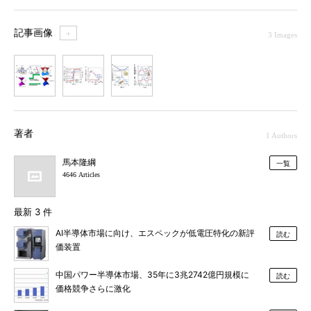
記事画像
＋
3 Images
1
2
3
著者
1 Authors
馬本隆綱
一覧
4646 Articles
最新 3 件
AI半導体市場に向け、エスペックが低電圧特化の新評
読む
価装置
中国パワー半導体市場、35年に3兆2742億円規模に
読む
価格競争さらに激化