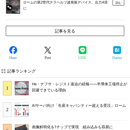
ロームの第2世代テラヘルツ波発振デバイス、出力4倍
読む
に
記事を見る
Share
Post
LINE
Hatena
記事ランキング
He・ナフサ・レジスト逼迫の続報――半導体工場停止が
回避できている理由
AIサーバ向け「生産キャパシティー超える受注」ローム
画像鮮明化を1チップで実現 組み込みも容易に