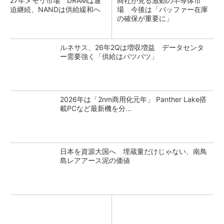
27年メモリ市場 DRAMは逼
商社が見る激動の半導体市
迫継続、NANDは供給緩和へ
場 今後は「バッファー在庫
の確保が重要に」
ルネサス、26年2Qは増収増益 データセンタ
ー需要強く「供給はパツパツ」
2026年は「2nm商用化元年」 Panther Lake搭
載PCなど最新機を分...
日本を資源大国へ 埋蔵量だけじゃない、南鳥
島レアアース泥の価値