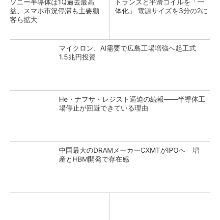
ソニー半導体は1Q過去最高
トランスと平滑コイルを「一
益、スマホ市況停滞も主要顧
体化」 電源サイズを3分の2に
客ら拡大
マイクロン、AI需要で広島工場増強へ起工式
1.5兆円投資
He・ナフサ・レジスト逼迫の続報――半導体工
場停止が回避できている理由
中国最大のDRAMメーカーCXMTがIPOへ 増
産とHBM開発で存在感