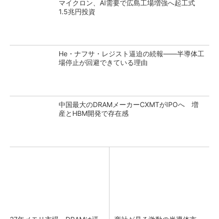
マイクロン、AI需要で広島工場増強へ起工式
1.5兆円投資
He・ナフサ・レジスト逼迫の続報――半導体工
場停止が回避できている理由
中国最大のDRAMメーカーCXMTがIPOへ 増
産とHBM開発で存在感