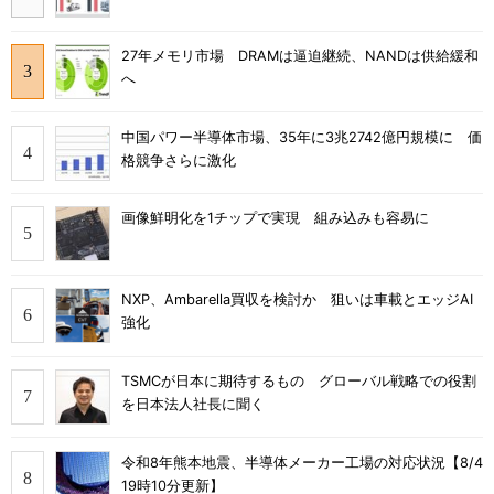
27年メモリ市場 DRAMは逼迫継続、NANDは供給緩和
へ
中国パワー半導体市場、35年に3兆2742億円規模に 価
格競争さらに激化
画像鮮明化を1チップで実現 組み込みも容易に
NXP、Ambarella買収を検討か 狙いは車載とエッジAI
強化
TSMCが日本に期待するもの グローバル戦略での役割
を日本法人社長に聞く
令和8年熊本地震、半導体メーカー工場の対応状況【8/4
19時10分更新】