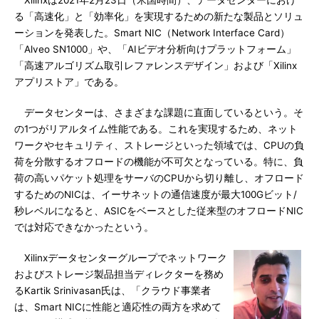
Xilinxは2021年2月23日（米国時間）、データセンターにおけ
る「高速化」と「効率化」を実現するための新たな製品とソリュ
ーションを発表した。Smart NIC（Network Interface Card）
「Alveo SN1000」や、「AIビデオ分析向けプラットフォーム」
「高速アルゴリズム取引レファレンスデザイン」および「Xilinx
アプリストア」である。
データセンターは、さまざまな課題に直面しているという。そ
の1つがリアルタイム性能である。これを実現するため、ネット
ワークやセキュリティ、ストレージといった領域では、CPUの負
荷を分散するオフロードの機能が不可欠となっている。特に、負
荷の高いパケット処理をサーバのCPUから切り離し、オフロード
するためのNICは、イーサネットの通信速度が最大100Gビット/
秒レベルになると、ASICをベースとした従来型のオフロードNIC
では対応できなかったという。
Xilinxデータセンターグループでネットワーク
およびストレージ製品担当ディレクターを務め
るKartik Srinivasan氏は、「クラウド事業者
は、Smart NICに性能と適応性の両方を求めて