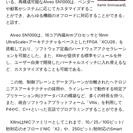
いる。再構成可能なAlveo SN1000は、ベンダー
Kartik Srinivasan氏
や顧客がシステムに応じてカスタマイズするこ
とができ、あらゆる機能のオフロードに対応することができる」
と話す。
Alveo SN1000は、16コア内蔵Armプロセッサと16nm
UltraScale+アーキテクチャをベースとしたFPGA「XCU26」を
搭載しており、ソフトウェア定義のハードウェアアクセラレーシ
ョンを可能とした。また、Xilinが提供する標準モジュールを外
し、ユーザー自身で開発したバーチャルスイッチに入れ替えるな
ど、カスタマイズすることも可能である。
この他、制御プレーンとデータプレーンが分離されたヘテロジ
ニアスアーキテクチャの採用や、ラインレートで動作する特定ア
プリケーション向けデータパスの構築など、多くの特長を持つ。
また、統合ソフトウェアプラットフォーム「Vitis」を利用して
P4やC、C++といった言語でプログラミングすることができる。
XilinxはNICファミリーとしてこれまで、10／25／10Gビット/
秒対応のオフロードNIC「X2」や、25Gビット/秒対応のSmart