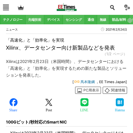
テクノロジー
先端技術
デバイス
センシング
通信
無線
部品/材料
ニュース
2021年2月24日
「高速化」と「効率化」を実現
Xilinx、データセンター向け新製品などを発表
（1/2 ページ）
Xilinxは2021年2月23日（米国時間）、データセンターにおける
「高速化」と「効率化」を実現するための新たな製品とソリュー
ションを発表した。
[
馬本隆綱
，EE Times Japan]
PC用表示
関連情報
Share
Post
LINE
Hatena
100Gビット/秒対応のSmart NIC