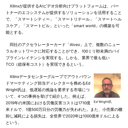
Xilinxが提供するAIビデオ分析向けプラットフォームは、パー
トナーのエコシステムが提供するソリューションを活用すること
で、「スマートシティー」「スマートリテール」「スマートヘル
スケア」「スマートビル」といった「smart world」の構築を可
能とする。
同社のアクセラレーターカード「Alveo」上で、複数のニュー
ラルネットワークに対応することができ、100ミリ秒未満のパイ
プラインレイテンシを実現する。しかも、業界で最も低い
TCO（総保有コスト）を実現できるという。
Xilinxデータセンターグループでアウトバウン
ドマーケティング担当ディレクターを務めるEd
Wright氏は、低遅延の推論を要求する市場につ
いて、4つの事例を挙げて紹介した。例えば、
Ed Wright氏
2019年の米国における労働災害コストは1710億
米ドルで、1億500万日分の労働力が失われた。また、小売業の棚
卸し減耗による損失は、全世界で2020年は1000億米ドルに上る
という。