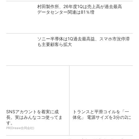
村田製作所、26年度1Qは売上高が過去最高
データセンター関連は81％増
ソニー半導体は1Q過去最高益、スマホ市況停滞
も主要顧客ら拡大
SNSアカウントを着実に成
トランスと平滑コイルを「一
長。実はみんなココ使ってま
体化」 電源サイズを3分の2に
す。
PR(Dreaw合同会社)