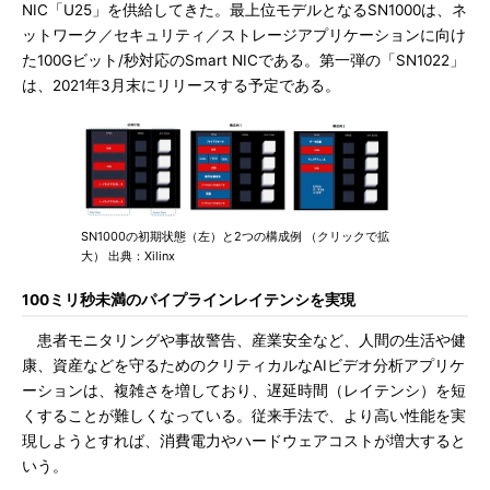
NIC「U25」を供給してきた。最上位モデルとなるSN1000は、ネ
ットワーク／セキュリティ／ストレージアプリケーションに向け
た100Gビット/秒対応のSmart NICである。第一弾の「SN1022」
は、2021年3月末にリリースする予定である。
SN1000の初期状態（左）と2つの構成例 （クリックで拡
大） 出典：Xilinx
100ミリ秒未満のパイプラインレイテンシを実現
患者モニタリングや事故警告、産業安全など、人間の生活や健
康、資産などを守るためのクリティカルなAIビデオ分析アプリケ
ーションは、複雑さを増しており、遅延時間（レイテンシ）を短
くすることが難しくなっている。従来手法で、より高い性能を実
現しようとすれば、消費電力やハードウェアコストが増大すると
いう。