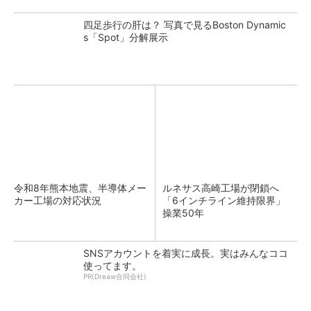
四足歩行の肝は？ 写真で見るBoston Dynamic
s「Spot」分解展示
令和8年熊本地震、半導体メー
ルネサス高崎工場が閉鎖へ
カー工場の対応状況
「6インチライン維持限界」
操業50年
SNSアカウントを着実に成長。実はみんなココ
使ってます。
PR(Dreaw合同会社)