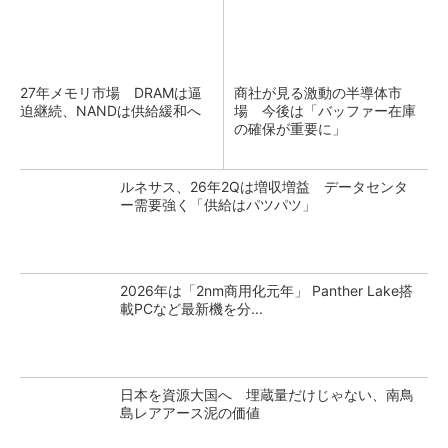
27年メモリ市場 DRAMは逼
商社が見る激動の半導体市
迫継続、NANDは供給緩和へ
場 今後は「バッファー在庫
の確保が重要に」
ルネサス、26年2Qは増収増益 データセンタ
ー需要強く「供給はパツパツ」
2026年は「2nm商用化元年」 Panther Lake搭
載PCなど最新機を分...
日本を資源大国へ 埋蔵量だけじゃない、南鳥
島レアアース泥の価値