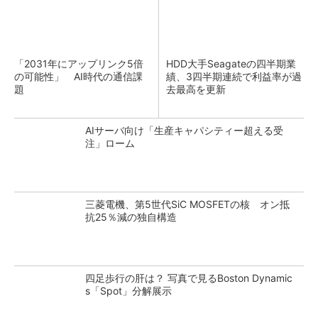
「2031年にアップリンク5倍
HDD大手Seagateの四半期業
の可能性」 AI時代の通信課
績、3四半期連続で利益率が過
題
去最高を更新
AIサーバ向け「生産キャパシティー超える受
注」ローム
三菱電機、第5世代SiC MOSFETの核 オン抵
抗25％減の独自構造
四足歩行の肝は？ 写真で見るBoston Dynamic
s「Spot」分解展示