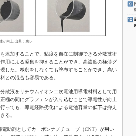
性が向上 出典：東レ
を添加することで、粘度を自在に制御できる分散技術
互作用による凝集を抑えることができ、高濃度の極薄グ
実現した。希釈をしなくても塗布することができ、高い
材料との混合も容易である。
分散液をリチウムイオン二次電池用導電材料として用
、正極の間にグラフェンが入り込むことで導電性が向上
し行っても、導電経路劣化による電池容量の低下は抑え
できる。
電助剤としてカーボンナノチューブ（CNT）が用い