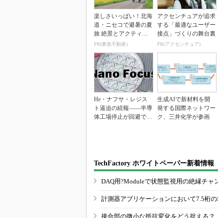
楽しさいっぱい！北海
アクセンチュアが追求
道・ニセコで避暑の夏
する「最適なユーザー
旅 絶景とアクティビ
接点」づくりの舞台裏
ティが揃う「ニセコ
PR(東急不動産)
PR(アクセンチュア)
東...
He・ナフサ・レジス
生成AIで新材料を開
ト逼迫の続報――半導
発する国際ネットワー
体工場停止が回避でき
ク、三井化学が参画
ている理由
TechFactory ホワイトペーパー新着情報
DAQ用?Moduleで状態監視用の絶縁
計測器アプリケーションにおいて7.5桁
接合部の微小な抵抗変化をどう捉える？