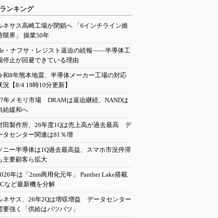
ランキング
ルネサス高崎工場が閉鎖へ 「6インチライン維
持限界」 操業50年
He・ナフサ・レジスト逼迫の続報――半導体工
場停止が回避できている理由
令和8年熊本地震、半導体メーカー工場の対応
状況【8/4 19時10分更新】
27年メモリ市場 DRAMは逼迫継続、NANDは
供給緩和へ
村田製作所、26年度1Qは売上高が過去最高 デ
ータセンター関連は81％増
ソニー半導体は1Q過去最高益、スマホ市況停滞
も主要顧客ら拡大
2026年は「2nm商用化元年」 Panther Lake搭載
PCなど最新機を分解
ルネサス、26年2Qは増収増益 データセンター
需要強く「供給はパツパツ」