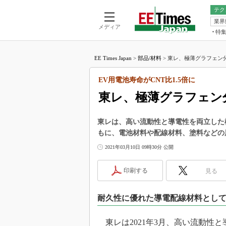
テク
業界
電池／エネル
ア
メディア
特
メ
福田昭の
LS
EE Times Japan
>
部品/材料
>
東レ、極薄グラフェン分
福田昭の
マ
湯之上隆
EV用電池寿命がCNT比1.5倍に
FP
大山聡の
東レ、極薄グラフェン
大原雄介
ック
東レは、高い流動性と導電性を両立した
リタイア
もに、電池材料や配線材料、塗料などの
学漂流記
2021年03月10日 09時30分 公開
世界を「
踊るバズワ
印刷する
見る
Buzzwo
この10
耐久性に優れた導電配線材料とし
で起こる
製品分解
東レは2021年3月、高い流動性