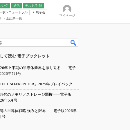
シング
通信
テスト/計測
ーボンニュートラル
展示会
マイページ
全記事一覧
l
ンピューティング
して読む 電子ブックレット
IER
026年上半期の半導体業界を振り返る――電子
2026年7月号
TECHNO-FRONTIER」2025年プレイバック
I時代のメモリ／ストレージ覇権――電子版
026年5月号
湾の半導体戦略 強みと限界――電子版2026年
月号