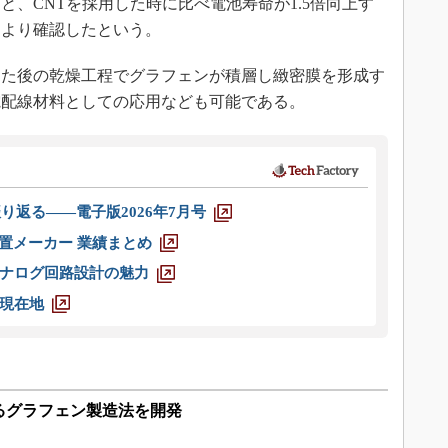
、CNTを採用した時に比べ電池寿命が1.5倍向上す
により確認したという。
た後の乾燥工程でグラフェンが積層し緻密膜を形成す
電配線材料としての応用なども可能である。
り返る――電子版2026年7月号
装置メーカー 業績まとめ
ナログ回路設計の魅力
現在地
るグラフェン製造法を開発