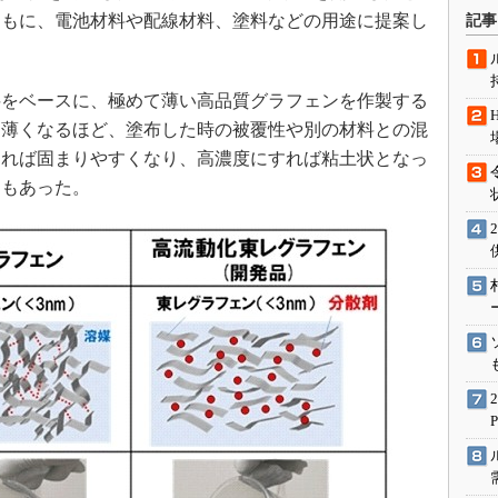
術を知る
ともに、電池材料や配線材料、塗料などの用途に提案し
記事
エンジニア”が仕掛けた社内
念の180日
ションは日本を救うのか
をベースに、極めて薄い高品質グラフェンを作製する
は薄くなるほど、塗布した時の被覆性や別の材料との混
IoT通信
なれば固まりやすくなり、高濃度にすれば粘土状となっ
ナリスト「未来展望」
題もあった。
愛されないエンジニア」の
行動論