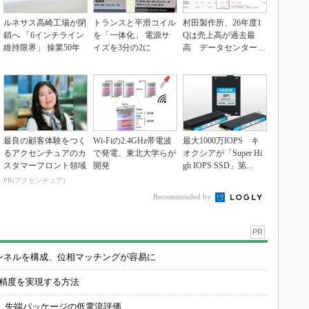
ルネサス高崎工場が閉
トランスと平滑コイル
村田製作所、26年度1
鎖へ 「6インチライン
を「一体化」 電源サ
Qは売上高が過去最
維持限界」 操業50年
イズを3分の2に
高 データセンター関
連は81％増
最良の顧客体験をつく
Wi-Fiの2.4GHz帯電波
最大1000万IOPS キ
るアクセンチュアのカ
で発電、東北大学らが
オクシアが「Super Hi
スタマーフロント領域
開発
gh IOPS SSD」第...
PR(アクセンチュア)
Recommended by
PR
チャンネルを構成、位相マッチングが容易に
の精度を実現する方法
 先端パッケージの低電流評価