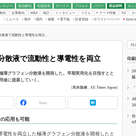
ノロジー
製品解剖
先端技術
デバイス
プロセス
パワー
部品材料
セン
動向
企業動向
統計
インタビュー
コラム
テーマ特集
カ
M&A
5G
ギー
ナログ
無線
集
ニュース
海外
国内
連載
電子版
読者登録
ホワイトペーパー
Specia
フィジカルAI
IoT・エッジコ
モリ
EXPO
Microchip情報
ストレージ通信
EE Times Japan×EDN Japan統合電
エッジAI
子版
I
SEMICON Japan
散液で流動性と導電性を両立...
デバイス通信
パワーエレクトロニクス
電子ブックレット
イコン
CEATEC
のナノフォーカス
半導体後工程
GA
EdgeTech＋
業界スコープ
分散液で流動性と導電性を両立
読者調査（EE Times Research）
印刷
TECHNO-FRONT
のエレ・組み込みプレイバ
カーボンニュートラル
2
人とくるま展
極薄グラフェン分散液を開発した。早期実用化を目指すとと
版
IoT
直前エンジニアの社会人大
用途に提案していく。
電源設計（EDN Japan）
[
馬本隆綱
，
EE Times Japan
]
「
数字」で回してみよう
エレクトロニクス入門（EDN
A
Japan）
ード ～Behind the
Share
2
rd
年で起こったこと、次の10年
台
ての応用も可能
こと
4
で探るアジアの新トレンド
と導電性を両立した極薄グラフェン分散液を開発したと