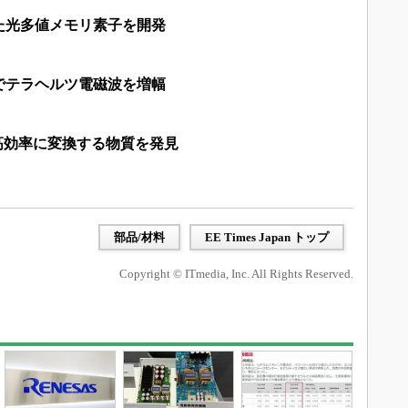
た光多値メモリ素子を開発
でテラヘルツ電磁波を増幅
高効率に変換する物質を発見
部品/材料
EE Times Japan トップ
Copyright © ITmedia, Inc. All Rights Reserved.