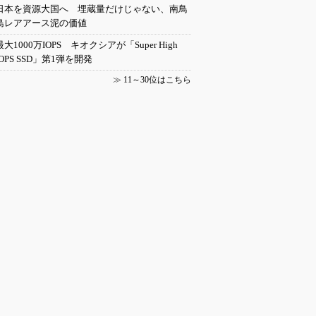
日本を資源大国へ 埋蔵量だけじゃない、南鳥
島レアアース泥の価値
最大1000万IOPS キオクシアが「Super High
IOPS SSD」第1弾を開発
≫
11～30位はこちら