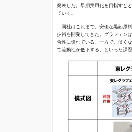
光伝送技
発表した。早期実用化を目指すと
“異端児
ていく。
改革、執
イノベー
同社はこれまで、安価な黒鉛原料
技術を開発してきた。グラフェン
JASA発
合性に優れている。一方で、薄く
IHSア
て流動性が低下する、といった課
「英語に
ための新