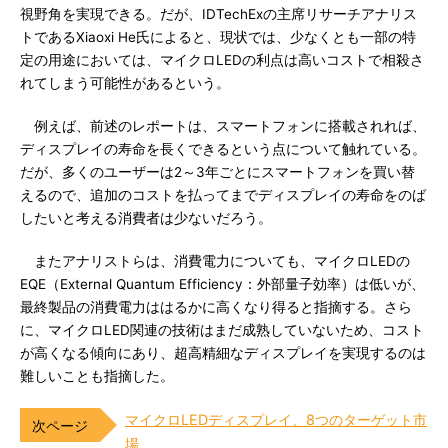
視野角を実現できる。だが、IDTechExの主席リサーチアナリス
トであるXiaoxi He氏によると、現状では、少なくとも一部の特
定の用途においては、マイクロLEDの利点は高いコストで相殺さ
れてしまう可能性があるという。
例えば、前述のレポートは、スマートフォンに搭載されれば、
ディスプレイの寿命を長くできるという点について触れている。
だが、多くのユーザーは2～3年ごとにスマートフォンを買い替
えるので、追加のコストを払ってまでディスプレイの寿命をのば
したいと考える消費者は少ないだろう。
またアナリストらは、消費電力についても、マイクロLEDの
EQE（External Quantum Efficiency：外部量子効率）は低いが、
最終製品の消費電力ははるかに高くなり得ると指摘する。さら
に、マイクロLED関連の技術はまだ成熟していないため、コスト
が高くなる傾向にあり、超高精細なディスプレイを実現するのは
難しいことも指摘した。
マイクロLEDディスプレイ、8つのターゲット市
場