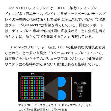
マイクロLEDディスプレイは、OLED（有機ELディスプレ
イ）、LCD（液晶ディスプレイ）、量子ドットベースのディスプ
レイの潜在的な代替技術として派手に宣伝されているが、市場調
査グループのIDTechExは警鐘を鳴らしている。同社のレポート
は、ディスプレイ市場で他の技術に置き換わることに焦点を当て
るとともに、新たな市場を創出することも考察している。
IDTechExのリサーチャーらは、OLEDの直接的な代替技術と見
なされることの多い自発光LEDベースのディスプレイについて、
既存技術を用いた全てのバリューププロポジション（価値提案）
やコスト面の期待を満たさない可能性があると指摘している。
マイクロLEDディスプレイでは、LEDディスプレイよりもか
なり小型のLEDが画素として用いられる