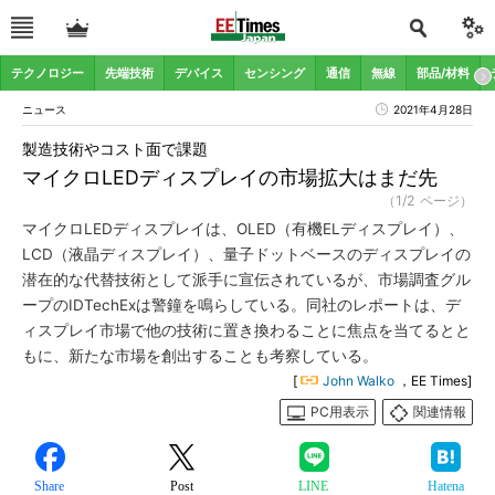
テクノロジー
先端技術
デバイス
センシング
通信
無線
部品/材料
ニュース
2021年4月28日
製造技術やコスト面で課題
マイクロLEDディスプレイの市場拡大はまだ先
（1/2 ページ）
マイクロLEDディスプレイは、OLED（有機ELディスプレイ）、
LCD（液晶ディスプレイ）、量子ドットベースのディスプレイの
潜在的な代替技術として派手に宣伝されているが、市場調査グル
ープのIDTechExは警鐘を鳴らしている。同社のレポートは、デ
ィスプレイ市場で他の技術に置き換わることに焦点を当てるとと
もに、新たな市場を創出することも考察している。
[
John Walko
，EE Times]
PC用表示
関連情報
Share
Post
LINE
Hatena