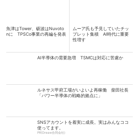
魚津はTower、砺波はNuvoto
ムーア氏も予見していたチッ
nに TPSCo事業の再編を発表
プレット集積 AI時代に重要
性増す
AI半導体の需要急増 TSMCは対応に苦慮か
ルネサス甲府工場がいよいよ再稼働 柴田社長
「パワー半導体の戦略的拠点に」
SNSアカウントを着実に成長。実はみんなココ
使ってます。
PR(Dreaw合同会社)