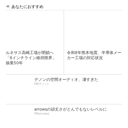
あなたにおすすめ
ルネサス高崎工場が閉鎖へ
令和8年熊本地震、半導体メー
「6インチライン維持限界」
カー工場の対応状況
操業50年
デノンの空間オーディオ、凄すぎた
PR(デノン)
arrowsの頑丈さがとんでもないレベルに
PR(arrows)