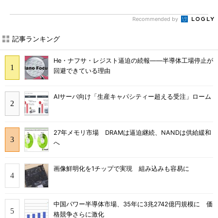
Recommended by
記事ランキング
He・ナフサ・レジスト逼迫の続報――半導体工場停止が
回避できている理由
AIサーバ向け「生産キャパシティー超える受注」ローム
27年メモリ市場 DRAMは逼迫継続、NANDは供給緩和
へ
画像鮮明化を1チップで実現 組み込みも容易に
中国パワー半導体市場、35年に3兆2742億円規模に 価
格競争さらに激化