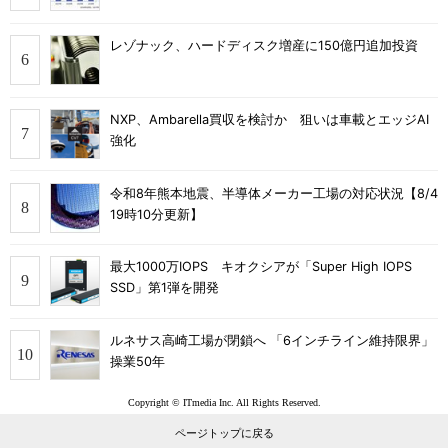
レゾナック、ハードディスク増産に150億円追加投資
NXP、Ambarella買収を検討か 狙いは車載とエッジAI
強化
令和8年熊本地震、半導体メーカー工場の対応状況【8/4
19時10分更新】
最大1000万IOPS キオクシアが「Super High IOPS
SSD」第1弾を開発
ルネサス高崎工場が閉鎖へ 「6インチライン維持限界」
操業50年
Copyright © ITmedia Inc. All Rights Reserved.
ページトップに戻る