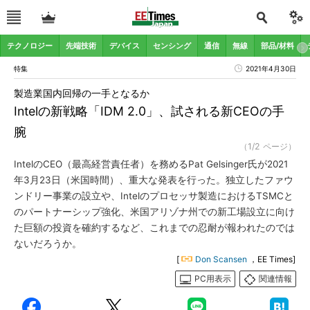
テクノロジー
先端技術
デバイス
センシング
通信
無線
部品/材料
特集
2021年4月30日
製造業国内回帰の一手となるか
Intelの新戦略「IDM 2.0」、試される新CEOの手
腕
（1/2 ページ）
IntelのCEO（最高経営責任者）を務めるPat Gelsinger氏が2021
年3月23日（米国時間）、重大な発表を行った。独立したファウ
ンドリー事業の設立や、Intelのプロセッサ製造におけるTSMCと
のパートナーシップ強化、米国アリゾナ州での新工場設立に向け
た巨額の投資を確約するなど、これまでの忍耐が報われたのでは
ないだろうか。
[
Don Scansen
，EE Times]
PC用表示
関連情報