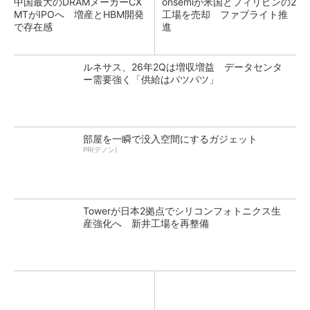
中国最大のDRAMメーカーCX
onsemiが米国とフィリピンの2
MTがIPOへ 増産とHBM開発
工場を売却 ファブライト推
で存在感
進
ルネサス、26年2Qは増収増益 データセンタ
ー需要強く「供給はパツパツ」
部屋を一瞬で没入空間にするガジェット
PR(デノン)
Towerが日本2拠点でシリコンフォトニクス生
産強化へ 新井工場を再整備