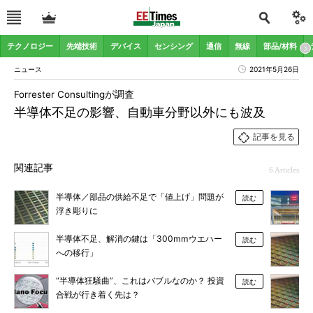
テクノロジー
先端技術
デバイス
センシング
通信
無線
部品/材料
ニュース
2021年5月26日
Forrester Consultingが調査
半導体不足の影響、自動車分野以外にも波及
記事を見る
関連記事
6 Articles
半導体／部品の供給不足で「値上げ」問題が
読む
浮き彫りに
半導体不足、解消の鍵は「300mmウエハー
読む
への移行」
“半導体狂騒曲”、これはバブルなのか？ 投資
読む
合戦が行き着く先は？