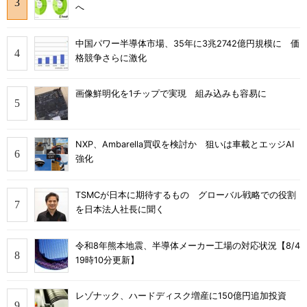
へ
中国パワー半導体市場、35年に3兆2742億円規模に 価
格競争さらに激化
画像鮮明化を1チップで実現 組み込みも容易に
NXP、Ambarella買収を検討か 狙いは車載とエッジAI
強化
TSMCが日本に期待するもの グローバル戦略での役割
を日本法人社長に聞く
令和8年熊本地震、半導体メーカー工場の対応状況【8/4
19時10分更新】
レゾナック、ハードディスク増産に150億円追加投資