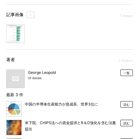
記事画像
＋
1 Images
1
著者
1 Authors
George Leopold
一覧
59 Articles
最新 3 件
中国の半導体生産能力が急成長、世界3位に
読む
米下院、CHIPS法への資金提供とR＆D強化を含む法案
読む
提出